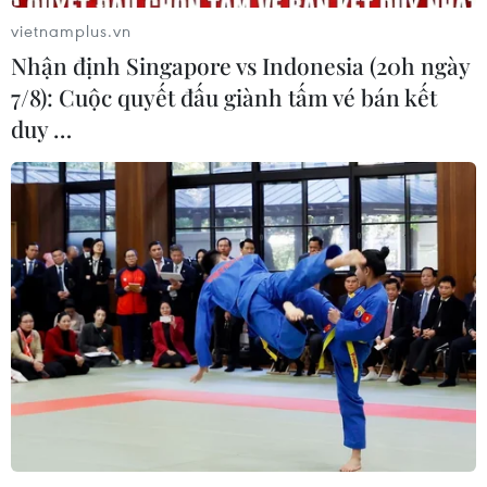
vietnamplus.vn
Nhận định Singapore vs Indonesia (20h ngày
7/8): Cuộc quyết đấu giành tấm vé bán kết
duy …
TIN CÙNG CHUYÊN MỤC
Gỡ "điểm nghẽn" ở cấp cơ sở
08/08/2026 01:46
Cần Thơ: Khởi tố 19 bị can trong vụ
dàn cảnh cướp giật tại Tân Huê Viên