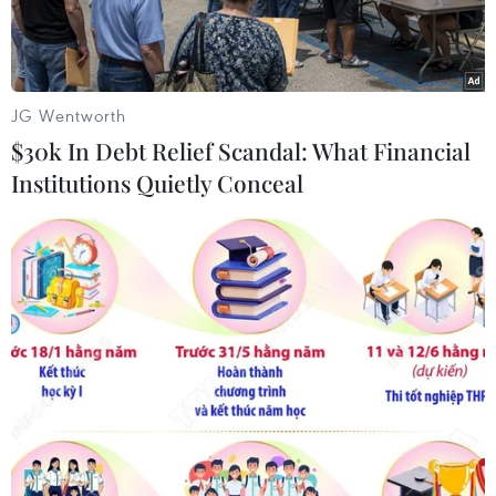
JG Wentworth
$30k In Debt Relief Scandal: What Financial
Institutions Quietly Conceal
Toàn cảnh khu vực nhà máy nước sông Đà - tâm điểm của sự
cố xả dầu thải. (Ảnh: PV/Vietnam+)
Để đảm bảo an toàn cấp nước, Công ty cổ phần
đầu tư nước sạch sông Đà (Viwasupco) cần xây
dựng đường dẫn nước kín dẫn về Nhà máy;
không dùng hồ Đầm Bài làm nơi chứa nước
trung chuyển, sơ lắng, dự trữ nước thô như hiện
nay.