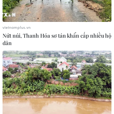
Cảnh báo lũ trên lưu vực sông Thao
tại trạm Yên Bái
07/08/2026 11:51
vietnamplus.vn
Nứt núi, Thanh Hóa sơ tán khẩn cấp nhiều hộ
Gỡ khó khăn triển khai dự án trọng
dân
điểm quốc gia hồ Ka Pét
07/08/2026 11:24
Khắc phục "Thẻ vàng" IUU: Siết chặt
quản lý đội tàu
07/08/2026 10:49
Đà Nẵng: Tìm thấy 3 bộ hài cốt liệt sỹ