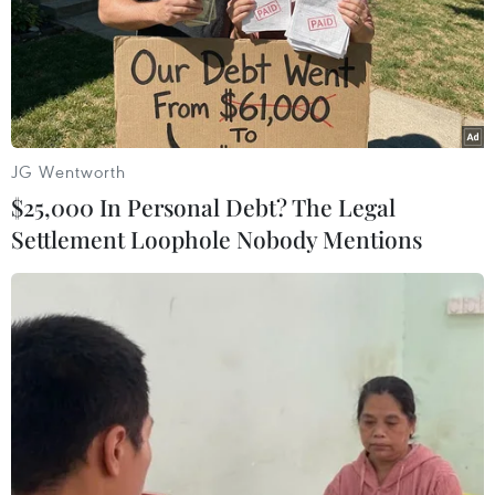
TIN LIÊN QUAN
JG Wentworth
$25,000 In Personal Debt? The Legal
Settlement Loophole Nobody Mentions
Nước sạch nhiễm Styren: 'Nếu không phải
dầu mà chất độc khác thì sao?'
16/10/2019 11:53