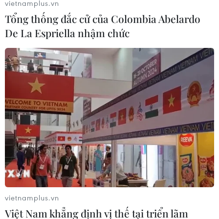
vietnamplus.vn
Tổng thống đắc cử của Colombia Abelardo
De La Espriella nhậm chức
Sự cố nước nhiễm bẩn 'hé lộ' an ninh
nguồn nước còn nhiều lỗ hổng
18/10/2019 04:15
Sự cố nước sạch ở Hà Nội bị nhiễm styren vừa xảy ra
cho thấy công tác quản lý, giám sát “an ninh nguồn
nước” cũng như ứng phó sự cố vẫn còn nhiều “lỗ hổng”
đáng báo động.
vietnamplus.vn
Việt Nam khẳng định vị thế tại triển lãm