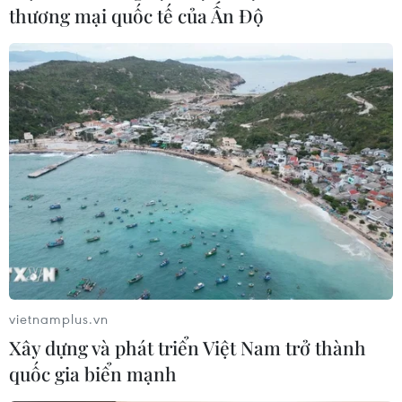
thương mại quốc tế của Ấn Độ
Đầu nguồn nhà máy nước sông Đà ra sao
sau 9 ngày ‘ngậm dầu’?
18/10/2019 08:51
Gần 10 ngày sau sự cố đổ trộm dầu thải, suối Trầm-con
suối dẫn nước vào Nhà máy nước sạch Sông Đà (Kỳ
vietnamplus.vn
Sơn, Hòa Bình) đã dần dần được làm sạch.
Xây dựng và phát triển Việt Nam trở thành
quốc gia biển mạnh