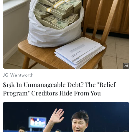
kênh xử lý của Nhà máy nước sông Đà. Dù phát
hiện sự cố, nhưng một số cán bộ của công ty
vẫn để mặc kệ khiến cho nguồn nước qua trạm
xử lý bị nhiễm bẩn. Sự cố đã gây ra cơn khủng
hoảng nước sạch cho hàng vạn cư dân sinh sống
tại khu vực phía Tây Nam Hà Nội./.
(Vietnam+)
JG Wentworth
$15k In Unmanageable Debt? The "Relief
Program" Creditors Hide From You