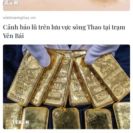
từ nguồn tin của người dân
07/08/2026 10:42
vietnamplus.vn
Cảnh báo lũ trên lưu vực sông Thao tại trạm
Yên Bái
Ban đại diện cha mẹ học sinh không
được tự đặt các khoản thu, ép buộc
đóng góp
07/08/2026 10:30
Tháng 12/2026 hoàn thành mở rộng
đoạn cao tốc Thành phố Hồ Chí
Minh-Long Thành
07/08/2026 10:29
Khánh Hòa đẩy mạnh tìm kiếm, quy