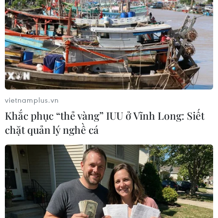
Theo dõi VietnamPlus
Việt Nam: Vai trò-Dấu ấn-Thành quả về đảm bảo
Quyền con Người
Lật tẩy chiêu trò đánh tráo khái niệm về nhân
vietnamplus.vn
quyền
Khắc phục “thẻ vàng” IUU ở Vĩnh Long: Siết
chặt quản lý nghề cá
Ban hành Chương trình quốc gia về bảo vệ trẻ
em giai đoạn 2026-2030
Quy định chế độ đối với người bị tạm giữ,
người bị tạm giam
Việt Nam khẳng định vai trò của phụ nữ trong
xây dựng hòa bình bền vững