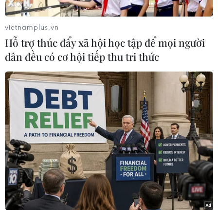
tổng kết các đề án của Ban Bí thư, làm Trưởng
đoàn đã có buổi làm việc với Tỉnh ủy Đồng Nai
vietnamplus.vn
về công tác dân tộc, tôn giáo.
Hỗ trợ thúc đẩy xã hội học tập để mọi người
Tham dự buổi làm việc có các thành viên Ban
dân đều có cơ hội tiếp thu tri thức
Chỉ đạo, Tổ Biên tập các đề án của Ban Bí thư; Bí
thư Tỉnh ủy, Trưởng Đoàn đại biểu Quốc hội
tỉnh Đồng Nai Vũ Hồng Văn, cùng các đồng chí
trong Ban Thường vụ Tỉnh ủy và lãnh đạo các
sở, ban, ngành tỉnh.
Tại buổi làm việc, lãnh đạo Tỉnh ủy Đồng Nai đã
báo cáo khái quát tình hình thực hiện chủ
trương của Đảng, chính sách, pháp luật của Nhà
nước về lĩnh vực dân tộc, tôn giáo trên địa bàn
thời gian qua.