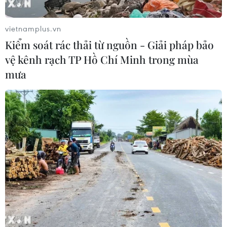
vietnamplus.vn
Kiểm soát rác thải từ nguồn - Giải pháp bảo
vệ kênh rạch TP Hồ Chí Minh trong mùa
mưa
Tăng cường triển khai công tác hỗ trợ kiều
bào, củng cố đại đoàn kết dân tộc
25/02/2025 08:27
Ủy ban Nhà nước về người Việt Nam ở nước ngoài (Bộ
Ngoại giao) và Ủy ban Trung ương Mặt trận Tổ quốc
Việt Nam sẽ phối hợp tổ chức Ngày hội Đại đoàn kết
toàn dân tộc lần đầu tiên tại nước ngoài.