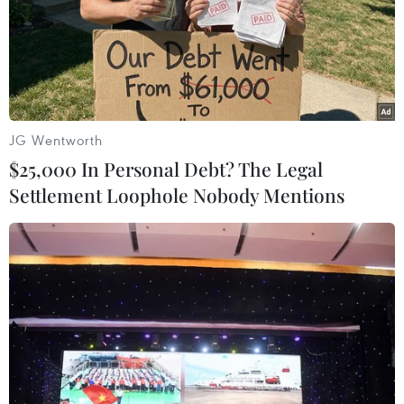
Việt Nam thúc đẩy sự tham gia của phụ nữ tại
các cơ quan pháp lý quốc tế
JG Wentworth
$25,000 In Personal Debt? The Legal
Settlement Loophole Nobody Mentions
TIN LIÊN QUAN