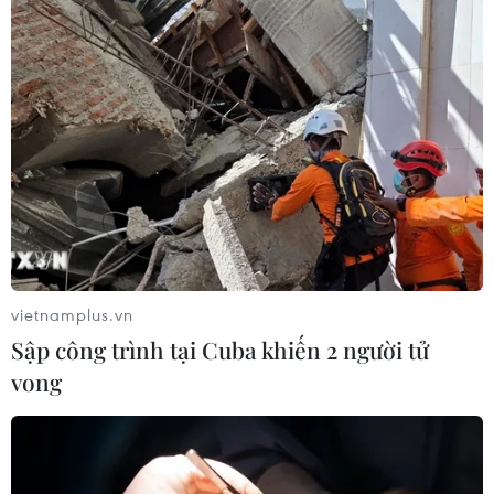
Phú Thọ gỡ vướng mắc mặt bằng,
đẩy nhanh đầu tư các cụm công
nghiệp
07/08/2026 03:32
Nghị quyết số 80-NQ/TW: Hải Phòng
- bản sắc cửa biển và chiều sâu văn
hóa
07/08/2026 03:08
vietnamplus.vn
Chiến dịch 500 ngày đêm: Lặng
Sập công trình tại Cuba khiến 2 người tử
thầm viết tiếp hành trình trở về của
vong
các liệt sỹ
07/08/2026 03:04