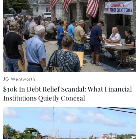
JG Wentworth
$30k In Debt Relief Scandal: What Financial
Institutions Quietly Conceal
#Đồng Nai
#công tác dân tộc
#tôn giáo
Đồng Nai