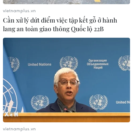
vietnamplus.vn
Cần xử lý dứt điểm việc tập kết gỗ ở hành
lang an toàn giao thông Quốc lộ 22B
Một chặng đường khối đại đoàn kết toàn
dân tộc và kết quả công tác mặt trận
16/10/2024 08:56
Với 385 bức ảnh (gồm 70 pano ảnh) được trưng bày,
triển lãm ảnh đã khắc họa những hình ảnh nổi bật trong
vietnamplus.vn