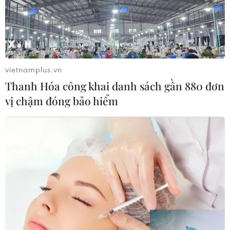
vietnamplus.vn
Thanh Hóa công khai danh sách gần 880 đơn
vị chậm đóng bảo hiểm
TIN CÙNG CHUYÊN MỤC
Phó Chủ tịch nước: Đánh giá thi đua
theo kết quả, sản phẩm và hiệu quả
thực tế