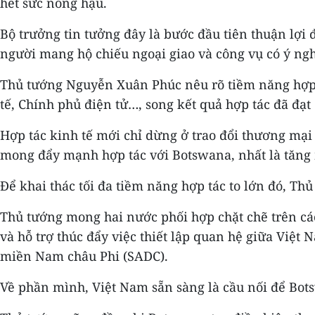
hết sức nồng hậu.
Bộ trưởng tin tưởng đây là bước đầu tiên thuận lợi
người mang hộ chiếu ngoại giao và công vụ có ý nghĩ
Thủ tướng Nguyễn Xuân Phúc nêu rõ tiềm năng hợp tá
tế, Chính phủ điện tử…, song kết quả hợp tác đã đạt
Hợp tác kinh tế mới chỉ dừng ở trao đổi thương mại
mong đẩy mạnh hợp tác với Botswana, nhất là tăn
Để khai thác tối đa tiềm năng hợp tác to lớn đó, Th
Thủ tướng mong hai nước phối hợp chặt chẽ trên các
và hỗ trợ thúc đẩy việc thiết lập quan hệ giữa Việ
miền Nam châu Phi (SADC).
Về phần mình, Việt Nam sẵn sàng là cầu nối để Bot