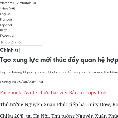
Vietnam+ (VietnamPlus)
Tiếng Việt
English
Français
Español
中文
Русский
Chính trị
Tạo xung lực mới thúc đẩy quan hệ hợ
Tiếp Bộ trưởng Ngoại giao và Hợp tác quốc tế Cộng hòa Botswana, Thủ tư
Quang Vũ
26/08/2019 11:41
Facebook
Twitter
Lưu bài viết
Bản in
Copy link
Thủ tướng Nguyễn Xuân Phúc tiếp bà Unity Dow, Bộ
Chiều 26/8, tại Hà Nội, Thủ tướng Nguyễn Xuân Phú