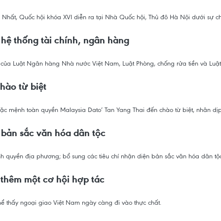
hất, Quốc hội khóa XVI diễn ra tại Nhà Quốc hội, Thủ đô Hà Nội dưới sự chủ
hệ thống tài chính, ngân hàng
u của Luật Ngân hàng Nhà nước Việt Nam, Luật Phòng, chống rửa tiền và Luật 
hào từ biệt
ặc mệnh toàn quyền Malaysia Dato’ Tan Yang Thai đến chào từ biệt, nhân dịp 
 bản sắc văn hóa dân tộc
h quyền địa phương; bổ sung các tiêu chí nhận diện bản sắc văn hóa dân tộc
 thêm một cơ hội hợp tác
hể thấy ngoại giao Việt Nam ngày càng đi vào thực chất.