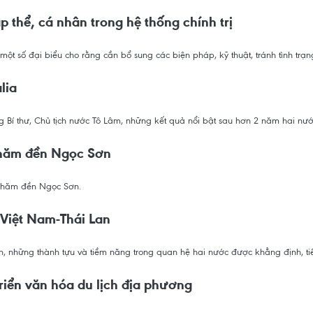
 thể, cá nhân trong hệ thống chính trị
m, một số đại biểu cho rằng cần bổ sung các biện pháp, kỹ thuật, tránh tình t
lia
 Bí thư, Chủ tịch nước Tô Lâm, những kết quả nổi bật sau hơn 2 năm hai nướ
 thăm đền Ngọc Sơn
 thăm đền Ngọc Sơn.
 Việt Nam-Thái Lan
n, những thành tựu và tiềm năng trong quan hệ hai nước được khẳng định, tiế
riển văn hóa du lịch địa phương