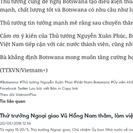
Thủ tướng cũng đề nghị Botswana tạo điều kiện thu
mạnh, chất lượng tốt và Botswana có nhu cầu như lư
Thủ tướng tin tưởng mạnh mẽ rằng sau chuyến thăm 
Cảm ơn ý kiến của Thủ tướng Nguyễn Xuân Phúc, Bộ 
Việt Nam tiếp cận với các nước thành viên, cũng nh
Bà khẳng định Botswana mong muốn tăng cường hợp t
(TTXVN/Vietnam+)
#Botswana
#Thủ tướng Nguyễn Xuân Phúc
#Việt Nam-Botswana
#Ủy viên khô
Facebook
Twitter
Lưu bài viết
Bản in
Copy link
Theo dõi VietnamPlus
Tin liên quan
Thứ trưởng Ngoại giao Vũ Hồng Nam thăm, làm việ
20/05/2018 12:56
Từ ngày 15-20/5, Thứ trưởng Ngoại giao, Chủ nhiệm Ủy ban Nhà nước về n