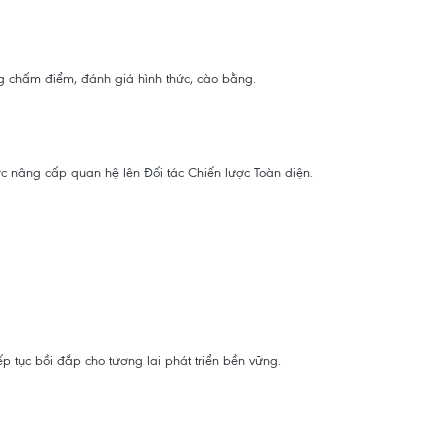
rạng chấm điểm, đánh giá hình thức, cào bằng.
c nâng cấp quan hệ lên Đối tác Chiến lược Toàn diện.
p tục bồi đắp cho tương lai phát triển bền vững.