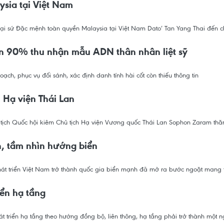
ysia tại Việt Nam
i sứ Đặc mệnh toàn quyền Malaysia tại Việt Nam Dato’ Tan Yang Thai đến chà
ần 90% thu nhận mẫu ADN thân nhân liệt sỹ
h, phục vụ đối sánh, xác định danh tính hài cốt còn thiếu thông tin
 Hạ viện Thái Lan
 tịch Quốc hội kiêm Chủ tịch Hạ viện Vương quốc Thái Lan Sophon Zaram thă
an, tầm nhìn hướng biển
t triển Việt Nam trở thành quốc gia biển mạnh đã mở ra bước ngoặt mang tí
iển hạ tầng
t triển hạ tầng theo hướng đồng bộ, liên thông, hạ tầng phải trở thành một n