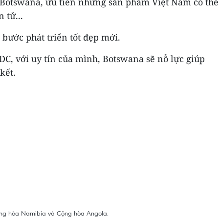
 Botswana, ưu tiên những sản phẩm Việt Nam có thế
 tử...
bước phát triển tốt đẹp mới.
C, với uy tín của mình, Botswana sẽ nỗ lực giúp
kết.
ộng hòa Namibia và Cộng hòa Angola.