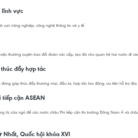
 lĩnh vực
h vực nông nghiệp, công nghệ thông tin và y tế.
i
việc thường xuyên trao đổi đoàn các cấp, tạo đà cho quan hệ hai nước đi vào 
 thúc đẩy hợp tác
 đóng góp thúc đẩy thương mại, đầu tư, hợp tác lao động, ưu tiên hỗ trợ đị
i tiếp cận ASEAN
 là cửa ngõ để các nước châu Phi tiếp cận thị trường Đông Nam Á và châu
ứ Nhất, Quốc hội khóa XVI