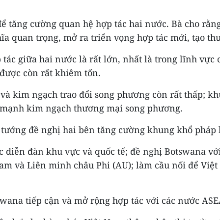
 để tăng cường quan hệ hợp tác hai nước. Bà cho rằn
a quan trọng, mở ra triển vọng hợp tác mới, tạo thu
c giữa hai nước là rất lớn, nhất là trong lĩnh vực 
 được còn rất khiêm tốn.
 và kim ngạch trao đổi song phương còn rất thấp; kh
g mạnh kim ngạch thương mại song phương.
ủ tướng đề nghị hai bên tăng cường khung khổ pháp l
 diễn đàn khu vực và quốc tế; đề nghị Botswana với 
t Nam và Liên minh châu Phi (AU); làm cầu nối để Vi
swana tiếp cận và mở rộng hợp tác với các nước AS