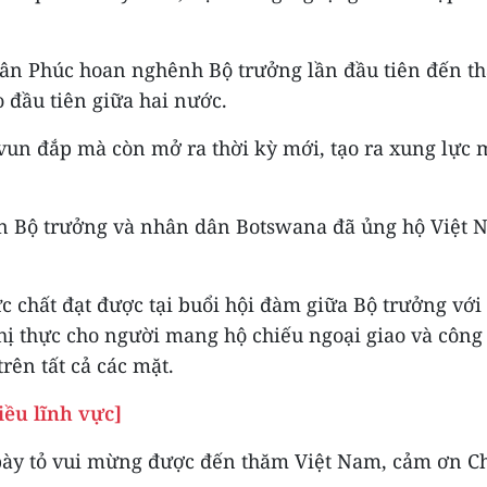
Xuân Phúc hoan nghênh Bộ trưởng lần đầu tiên đến t
o đầu tiên giữa hai nước.
un đắp mà còn mở ra thời kỳ mới, tạo ra xung lực 
n Bộ trưởng và nhân dân Botswana đã ủng hộ Việt N
c chất đạt được tại buổi hội đàm giữa Bộ trưởng vớ
ị thực cho người mang hộ chiếu ngoại giao và công 
rên tất cả các mặt.
ều lĩnh vực]
 bày tỏ vui mừng được đến thăm Việt Nam, cảm ơn C