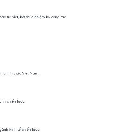
o từ biệt, kết thúc nhiệm kỳ công tác.
m chính thức Việt Nam.
nh chiến lược.
gành kinh tế chiến lược.