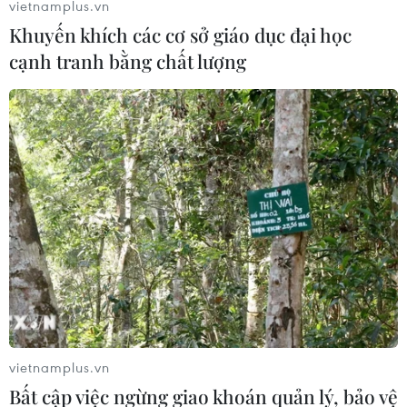
vietnamplus.vn
Khuyến khích các cơ sở giáo dục đại học
cạnh tranh bằng chất lượng
vietnamplus.vn
Bất cập việc ngừng giao khoán quản lý, bảo vệ