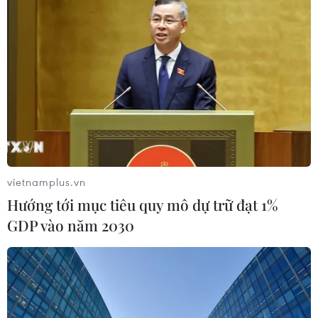
ứng modul cỡ nhỏ
05/08/2026 04:59
Mỹ mở rộng hỗ trợ Nhật Bản bảo vệ
đồng yen nhằm ổn định kinh tế châu
Á
05/08/2026 04:26
vietnamplus.vn
Trung Quốc tăng cường trấn áp tội
Hướng tới mục tiêu quy mô dự trữ đạt 1%
phạm có tổ chức
GDP vào năm 2030
04/08/2026 14:24
Điều gì chờ đợi đồng yen sau cái bắt
tay giữa Mỹ-Nhật?