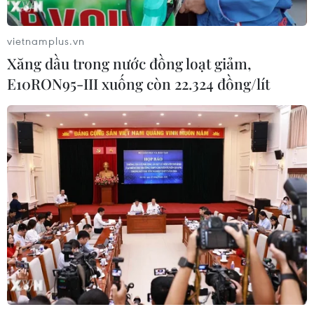
Xem thêm
vietnamplus.vn
Xăng dầu trong nước đồng loạt giảm,
E10RON95-III xuống còn 22.324 đồng/lít
CƠ QUAN CHỦ QUẢN: THÔNG TẤN XÃ VIỆT NAM
Tổng Biên tập: TRẦN TIẾN DUẨN
Phó Tổng Biên tập: NGUYỄN THỊ TÁM, KHÚC THANH
THỦY
Sở hữu trí tuệ
Quy định sử dụng
RSS
Hỗ trợ
Ngôn ngữ
TTXVN