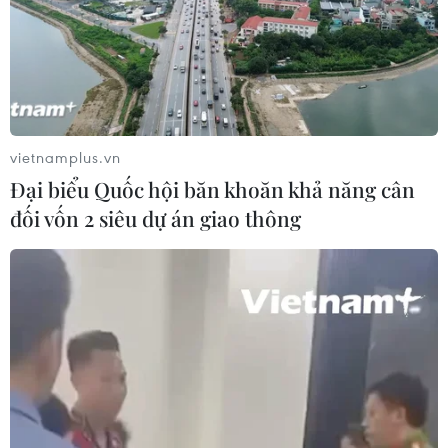
04/08/2026 07:44
6 tháng năm 2026, Trung Quốc kỷ
luật hơn 1.500 cán bộ kiểm tra, giám
sát
vietnamplus.vn
04/08/2026 07:07
Đại biểu Quốc hội băn khoăn khả năng cân
đối vốn 2 siêu dự án giao thông
Mỹ bán đồng euro để hỗ trợ Nhật
Bản vực dậy đồng yen
03/08/2026 15:34
Việt Nam tham dự Trại hè Khoa học
châu Á 2026 tại Hong Kong
03/08/2026 10:14