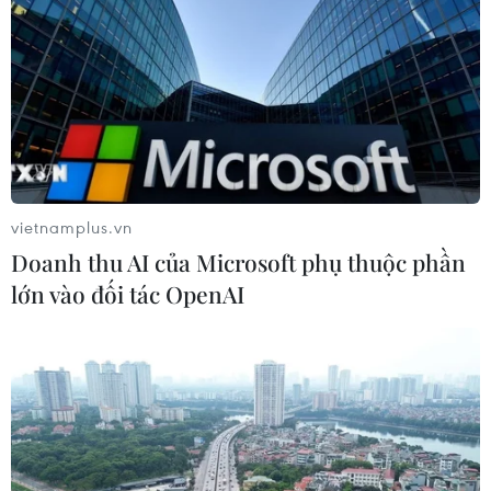
04/08/2026 14:11
ASC 2026: Tiếp lửa đam mê khoa học
cho thế hệ trẻ Việt Nam
04/08/2026 14:08
vietnamplus.vn
Doanh thu AI của Microsoft phụ thuộc phần
Ngành Trí tuệ Nhân tạo của Trung
lớn vào đối tác OpenAI
Quốc vượt mốc 1.200 tỷ NDT trong
năm 2025
04/08/2026 13:20
Nhật Bản siết chặt điều kiện cấp tư
cách vĩnh trú