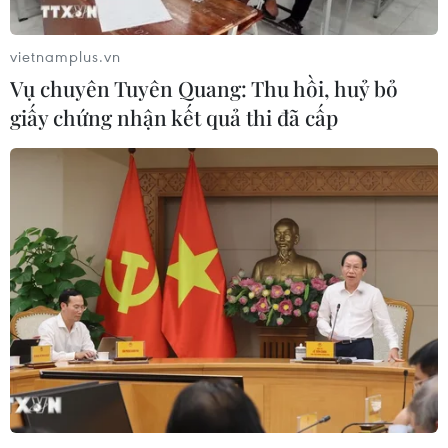
vietnamplus.vn
Vụ chuyên Tuyên Quang: Thu hồi, huỷ bỏ
giấy chứng nhận kết quả thi đã cấp
Các quan chức Triều Tiên kiểm tra nhà ga
xe lửa Vladivostok
24/04/2019 02:31
Một nhóm quan chức Triều Tiên đã kiểm tra khu nhà ga
xe lửa Vladivostok vài giờ trước khi nhà lãnh đạo Kim
Jong-un tới thành phố Viễn Đông này của Nga.