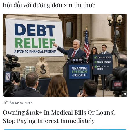
#Tàu bọc thép
#Nhà lãnh đạo Triều Tiên
hội đối với đương đơn xin thị thực
#Kim Jong-un
#Tổng thống Nga
Nga
Triều Tiên
Theo dõi VietnamPlus
TIN LIÊN QUAN
JG Wentworth
Owning $10k+ In Medical Bills Or Loans?
Stop Paying Interest Immediately