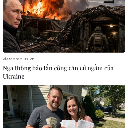
trước thềm hội nghị thượng đỉnh giữa nhà lãnh đạo
Triều Tiên Kim Jong-un và Tổng thống Nga Putin.
vietnamplus.vn
Nga thông báo tấn công căn cứ ngầm của
Ukraine
Giới phân tích: Thượng đỉnh Nga-Triều