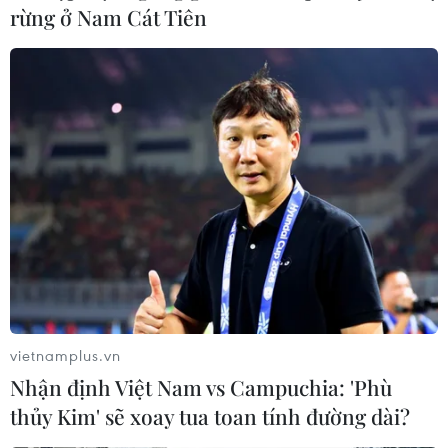
rừng ở Nam Cát Tiên
vietnamplus.vn
Nhận định Việt Nam vs Campuchia: 'Phù
thủy Kim' sẽ xoay tua toan tính đường dài?