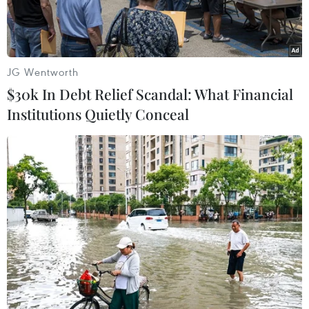
JG Wentworth
$30k In Debt Relief Scandal: What Financial
Institutions Quietly Conceal
Đoàn tàu bọc thép chở nhà lãnh đạo Triều Tiên Kim Jong-un.
(Nguồn: RIA)
Một phóng viên của hãng tin Sputnik cho biết
sáng 24/4, đoàn tàu bọc thép chở nhà lãnh đạo
Triều Tiên Kim Jong-un đã rời ga Khasan ở
vùng lãnh thổ Primorsky của Nga hướng đến
Ussuriysk.
Trước đó vài giờ, tàu chở ông Kim Jong-un đã đi