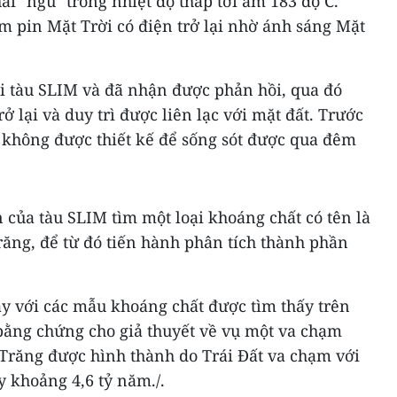
hái "ngủ" trong nhiệt độ thấp tới âm 183 độ C.
m pin Mặt Trời có điện trở lại nhờ ánh sáng Mặt
với tàu SLIM và đã nhận được phản hồi, qua đó
ở lại và duy trì được liên lạc với mặt đất. Trước
M không được thiết kế để sống sót được qua đêm
 của tàu SLIM tìm một loại khoáng chất có tên là
răng, để từ đó tiến hành phân tích thành phần
ày với các mẫu khoáng chất được tìm thấy trên
 bằng chứng cho giả thuyết về vụ một va chạm
 Trăng được hình thành do Trái Đất va chạm với
 khoảng 4,6 tỷ năm./.