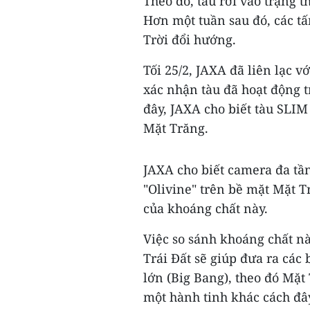
Theo đó, tàu rơi vào trạng t
Hơn một tuần sau đó, các tấ
Trời đổi hướng.
Tối 25/2, JAXA đã liên lạc 
xác nhận tàu đã hoạt động tr
đây, JAXA cho biết tàu SLI
Mặt Trăng.
JAXA cho biết camera đa tần
"Olivine" trên bề mặt Mặt T
của khoáng chất này.
Việc so sánh khoáng chất n
Trái Đất sẽ giúp đưa ra các
lớn (Big Bang), theo đó Mặt
một hành tinh khác cách đây