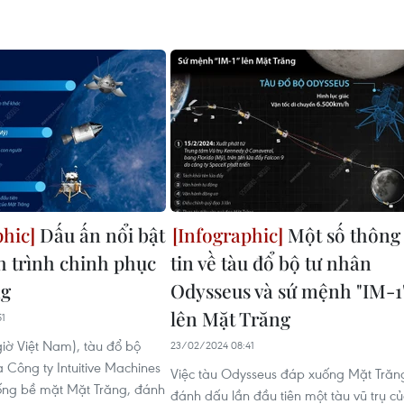
Dấu ấn nổi bật
Một số thông
h trình chinh phục
tin về tàu đổ bộ tư nhân
ng
Odysseus và sứ mệnh "IM-1
lên Mặt Trăng
51
iờ Việt Nam), tàu đổ bộ
23/02/2024 08:41
 Công ty Intuitive Machines
Việc tàu Odysseus đáp xuống Mặt Trăn
ống bề mặt Mặt Trăng, đánh
đánh dấu lần đầu tiên một tàu vũ trụ c