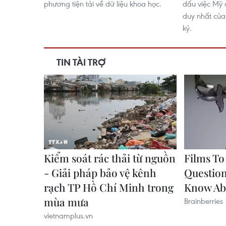
phương tiện tải về dữ liệu khoa học.
dấu việc Mỹ q
duy nhất của
kỷ.