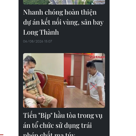
Nhanh chóng hoàn thiện
dự án kết nối vùng, sân bay
Long Thành
06/08/2026 15:07
Tiến "Bịp" hầu tòa trong vụ
án tổ chức sử dụng trái
phép chất ma túy