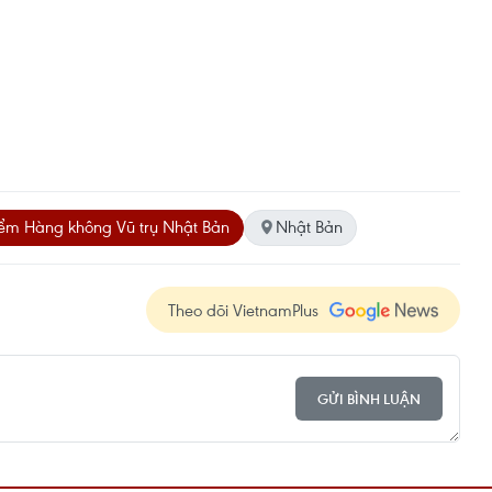
ểm Hàng không Vũ trụ Nhật Bản
Nhật Bản
Theo dõi VietnamPlus
GỬI BÌNH LUẬN