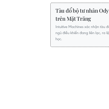
Tàu đổ bộ tư nhân Ody
trên Mặt Trăng
Intuitive Machines xác nhận tàu đ
ngũ điều khiển đang liên lạc, ra l
học.