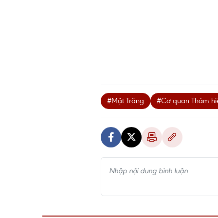
#Mặt Trăng
#Cơ quan Thám hi