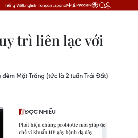
Tiếng Việt
English
Français
Español
中文
Русский
 trì liên lạc với
đêm Mặt Trăng (tức là 2 tuần Trái Đất)
ĐỌC NHIỀU
Phát hiện chủng probiotic mới giúp ức
chế vi khuẩn HP gây bệnh dạ dày