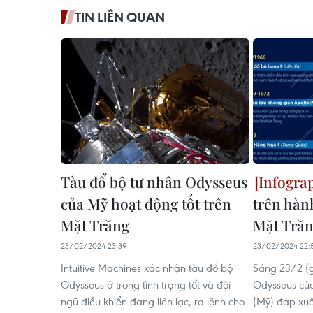
TIN LIÊN QUAN
Tàu đổ bộ tư nhân Odysseus
của Mỹ hoạt động tốt trên
trên hàn
Mặt Trăng
Mặt Tră
23/02/2024 23:39
23/02/2024 22:
Intuitive Machines xác nhận tàu đổ bộ
Sáng 23/2 (g
Odysseus ở trong tình trạng tốt và đội
Odysseus của
ngũ điều khiển đang liên lạc, ra lệnh cho
(Mỹ) đáp xu