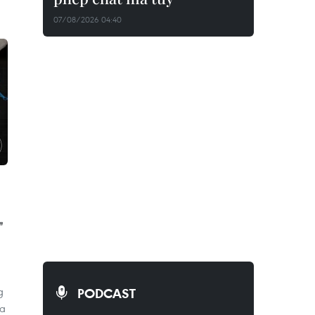
07/08/2026 04:40
"
g
PODCAST
ủa