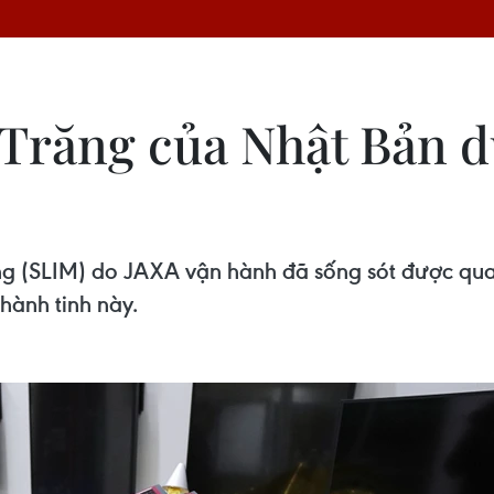
răng của Nhật Bản duy
g (SLIM) do JAXA vận hành đã sống sót được qua 
hành tinh này.