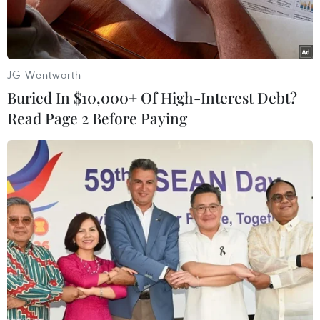
JG Wentworth
Buried In $10,000+ Of High-Interest Debt?
Read Page 2 Before Paying
Đường Bạch Đằng (quận Tân Bình) biến thành sông trong mưa.
(Ảnh: Hồng Giang/TTXVN)
Sau khi đón cơn mưa đầu mùa vào chiều 8/5,
Thành phố Hồ Chí Minh liên tục xuất hiện mây