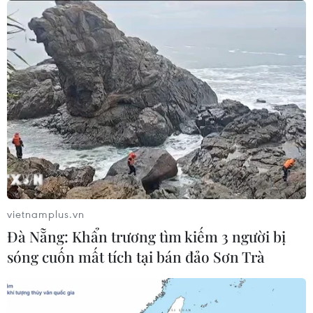
vùng biển phía Đông khu vực vịnh
Bắc Bộ
07/08/2026 23:29
Campuchia nỗ lực bảo tồn động vật
hoang dã trước nguy cơ tuyệt chủng
07/08/2026 22:45
Áp thấp nhiệt đới trên vịnh Bắc Bộ sẽ
gây ảnh hưởng thế nào tới Việt Nam?
vietnamplus.vn
07/08/2026 14:38
Đà Nẵng: Khẩn trương tìm kiếm 3 người bị
sóng cuốn mất tích tại bán đảo Sơn Trà
Nứt núi, Thanh Hóa sơ tán khẩn cấp
nhiều hộ dân