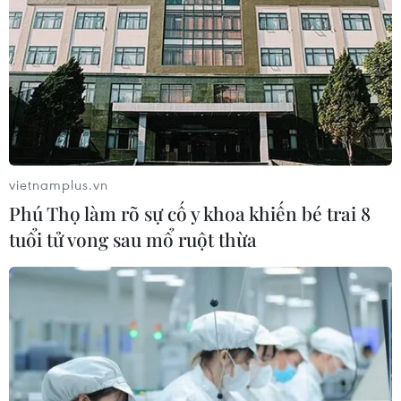
vietnamplus.vn
Phú Thọ làm rõ sự cố y khoa khiến bé trai 8
tuổi tử vong sau mổ ruột thừa