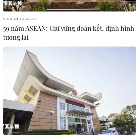
Miền Bắc giảm mưa từ đêm
nay, cuối tuần chuyển nắng nóng
vietnamplus.vn
07/08/2026 04:41
59 năm ASEAN: Giữ vững đoàn kết, định hình
tương lai
Xuất hiện áp thấp nhiệt đới trên khu
vực vịnh Bắc Bộ
07/08/2026 03:54
Lào Cai khẩn trương tìm kiếm 2
người mất tích do mưa lũ
07/08/2026 03:04
Khẩn trương phân luồng giao thông