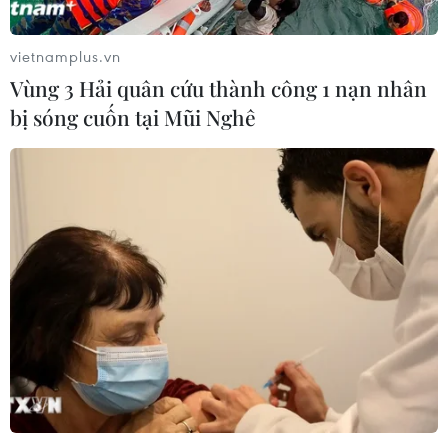
vietnamplus.vn
Vùng 3 Hải quân cứu thành công 1 nạn nhân
bị sóng cuốn tại Mũi Nghê
Đề phòng triều cường kết hợp sóng lớn tại
khu vực ven biển Nam Bộ
21/03/2023 06:37
Do ảnh hưởng của triều cường kết hợp sóng lớn, khu
vực ven biển các tỉnh, thành phố Nam Bộ có khả năng
ngập úng tại các vùng trũng, vùng ven sông và vùng