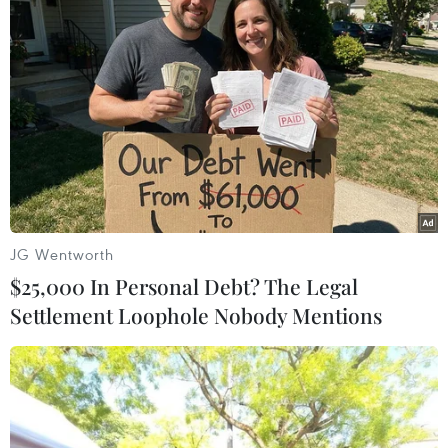
JG Wentworth
$25,000 In Personal Debt? The Legal
Settlement Loophole Nobody Mentions
#mùa mưa
#cơn mưa đầu mùa
#nắng nóng gay gắt
#gió mùa Tây Nam
Tp. Hồ Chí Minh