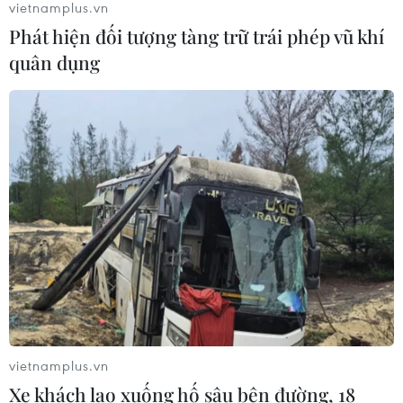
vietnamplus.vn
sau vụ sạt lở trên tuyến ĐT161 ở Lào
Phát hiện đối tượng tàng trữ trái phép vũ khí
Cai
quân dụng
07/08/2026 02:37
Thời tiết ngày 7/8: Bắc Bộ và Bắc
Trung Bộ giảm mưa về đêm, cục bộ
có mưa to
06/08/2026 23:15
Xem thêm
vietnamplus.vn
Xe khách lao xuống hố sâu bên đường, 18
CƠ QUAN CHỦ QUẢN: THÔNG TẤN XÃ VIỆT NAM