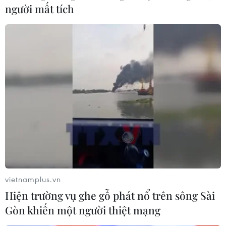
người mất tích
Theo Đài Khí tượng Thủy văn khu vực Nam Bộ, nguyên
nhân Thành phố Hồ Chí Minh xuất hiện mưa trái mùa là
do trên tầng cao khí quyển xảy ra nhiễu động, xuất hiện
dải hội tụ nhiệt đới.
vietnamplus.vn
Hiện trường vụ ghe gỗ phát nổ trên sông Sài
Gòn khiến một người thiệt mạng