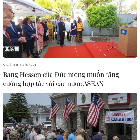
Theo dõi VietnamPlus
TIN LIÊN QUAN
vietnamplus.vn
Bang Hessen của Đức mong muốn tăng
cường hợp tác với các nước ASEAN