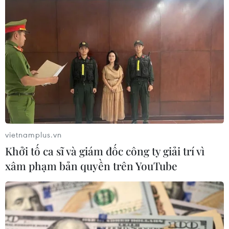
vietnamplus.vn
Khởi tố ca sĩ và giám đốc công ty giải trí vì
xâm phạm bản quyền trên YouTube
Thổ Nhĩ Kỳ tiếp tục sa thải hơn 10.000
công chức nhà nước
30/10/2016 08:05