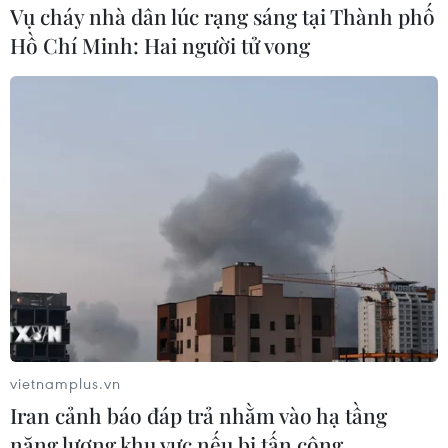
Vụ cháy nhà dân lúc rạng sáng tại Thành phố
#Thẻ nhà báo
#Nhật báo
#Quân đội
Thổ Nhĩ Kỳ
Hồ Chí Minh: Hai người tử vong
Theo dõi VietnamPlus
TIN LIÊN QUAN
vietnamplus.vn
Iran cảnh báo đáp trả nhằm vào hạ tầng
năng lượng khu vực nếu bị tấn công