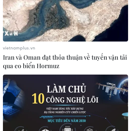
liên quan Giáo sỹ Gulen
30/10/2016 23:40
Giới chức Thổ Nhĩ Kỳ đã bắt giữ gần 20 phi công quân
sự với cáo buộc tham gia mạng lưới của Giáo sỹ
Fethullah Gulen, người hiện đang sống lưu vong tại Mỹ.
vietnamplus.vn
Iran và Oman đạt thỏa thuận về tuyến vận tải
qua eo biển Hormuz