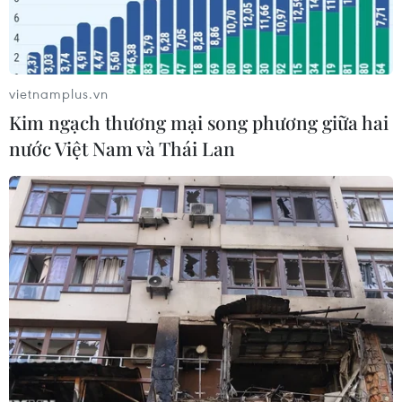
vietnamplus.vn
Kim ngạch thương mại song phương giữa hai
nước Việt Nam và Thái Lan
Cảnh sát bắt giữ người biểu tình phản đối việc sa thải các giáo
viên ở Diyarbakir. (Nguồn: AFP/TTXVN)
Theo AFP, hãng thông tấn Anadolu đưa tin,
ngày 31/10 cảnh sát Thổ Nhĩ Kỳ đã bắt giữ Tổng
biên tập nhật báo đối lập Cumhuriyet, ông
Murat Sabuncu.