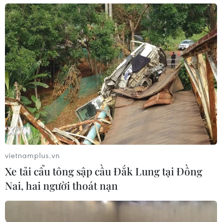
vietnamplus.vn
Xe tải cẩu tông sập cầu Đắk Lung tại Đồng
Nai, hai người thoát nạn
TIN CÙNG CHUYÊN MỤC
Thắt chặt tình hữu nghị sắt son giữa