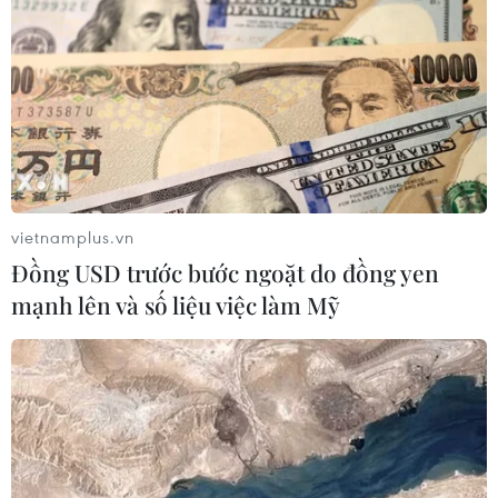
Giới chức Thổ Nhĩ Kỳ đã sa thải hơn 10.000 công chức
nhà nước vì bị tình nghi có quan hệ với giáo sỹ Hồi giáo
sống lưu vong ở Mỹ Fethullah Gulen.
vietnamplus.vn
Đồng USD trước bước ngoặt do đồng yen
mạnh lên và số liệu việc làm Mỹ
Thổ Nhĩ Kỳ bắt gần 20 phi công quân sự