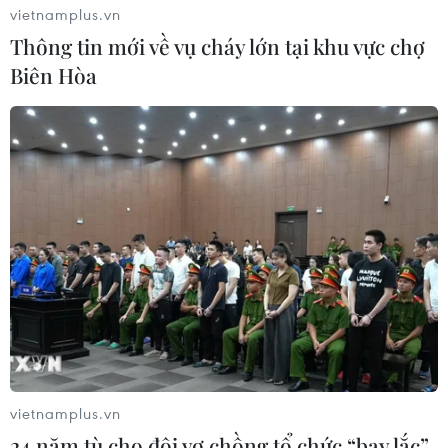
vietnamplus.vn
Thông tin mới về vụ cháy lớn tại khu vực chợ
Biên Hòa
vietnamplus.vn
24 năm tù cho đôi vợ chồng tổ chức “bay lắc”