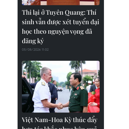
Thi lại ở Tuyên Quang: Thí
sinh vẫn được xét tuyển đại
học theo nguyện vọng đã
đăng ký
05/08/2026 11:02
Việt Nam-Hoa Kỳ thúc đẩy