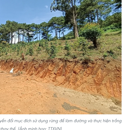
ển đổi mục đích sử dụng rừng để làm đường và thực hiện trồng
thay thế. (Ảnh minh họa: TTXVN)