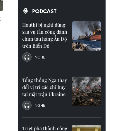
PODCAST
t
Houthi bị nghi đứng
sau vụ tấn công đánh
chìm tàu hàng Ấn Độ
trên Biển Đỏ
NGHE
Tổng thống Nga thay
đổi vị trí các chỉ huy
tại mặt trận Ukraine
NGHE
Triệt phá thành công