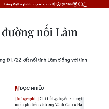
Tiếng Việt
English
Français
Español
中文
Русский
m đường nối Lâm
 ĐT.722 kết nối tỉnh Lâm Đồng với tỉnh
ĐỌC NHIỀU
Chi tiết 45 tuyến xe buýt
miễn phí tiền vé trong Vành đai 1 ở Hà