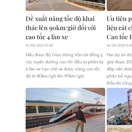
Đề xuất nâng tốc độ khai
Ưu tiên 
thác lên 90km/giờ đối với
liệu cát 
cao tốc 4 làn xe
Cao tốc
13/05/2023 07:30
16/05/2023 11:1
Nếu được Bộ Giao thông Vận tải đồng ý,
Hai dự án t
các tuyến đường cao tốc đầu tư phân kỳ
giai đoạn 20
4 làn xe hạn chế sẽ được nâng cao tốc
đắp nền đườn
độ từ 80km/giờ lên 90km/giờ.
phân bổ nguồ
thầu thi công