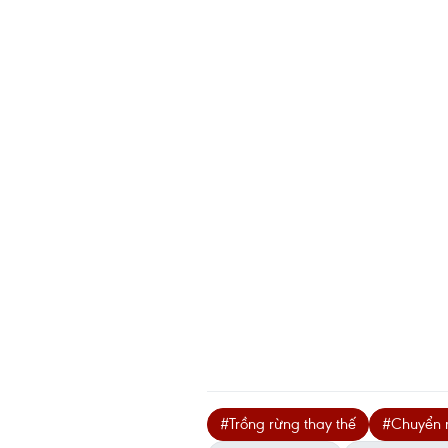
#Trồng rừng thay thế
#Chuyển 