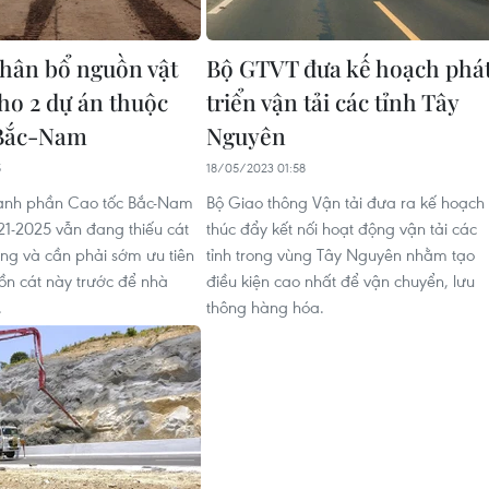
phân bổ nguồn vật
Bộ GTVT đưa kế hoạch phá
cho 2 dự án thuộc
triển vận tải các tỉnh Tây
 Bắc-Nam
Nguyên
5
18/05/2023 01:58
hành phần Cao tốc Bắc-Nam
Bộ Giao thông Vận tải đưa ra kế hoạch
21-2025 vẫn đang thiếu cát
thúc đẩy kết nối hoạt động vận tải các
g và cần phải sớm ưu tiên
tỉnh trong vùng Tây Nguyên nhằm tạo
n cát này trước để nhà
điều kiện cao nhất để vận chuyển, lưu
.
thông hàng hóa.