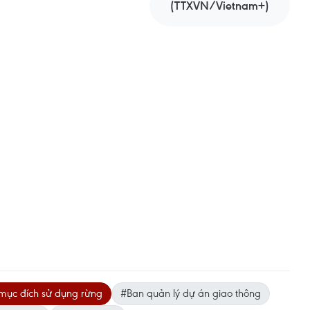
(TTXVN/Vietnam+)
mục đích sử dụng rừng
#Ban quản lý dự án giao thông