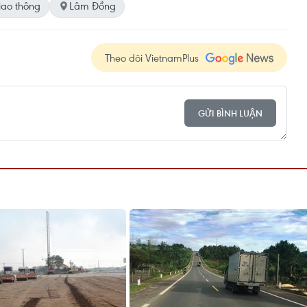
iao thông
Lâm Đồng
Theo dõi VietnamPlus
GỬI BÌNH LUẬN