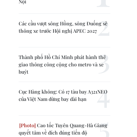
Nội
Các cầu vượt sông Hồng, sông Đuống sẽ
thông xe trước Hội nghị APEC 2027
Thành phố Hồ Chí Minh phát hành thẻ
giao thông công cộng cho metro và xe
buýt
Cục Hàng không: Có 17 tàu bay A321NEO
của Việt Nam dừng bay dài hạn
Cao tốc Tuyên Quang-Hà Giang
quyết tâm về đích đúng tiến độ