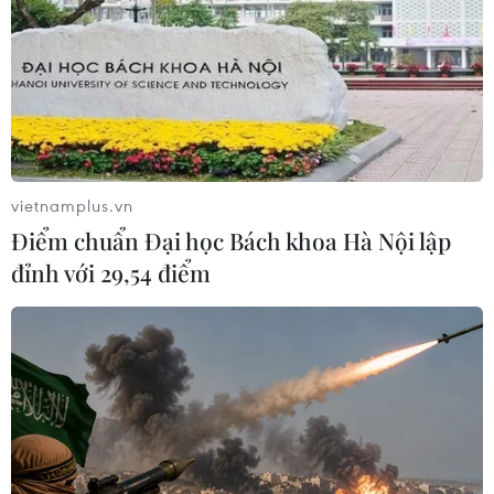
phạm
08/08/2026 06:37
Dự án Sân bay Phú Quốc tăng tốc thi
công, sẽ cán mốc vận hành từ tháng
4/2027
vietnamplus.vn
08/08/2026 04:30
Điểm chuẩn Đại học Bách khoa Hà Nội lập
đỉnh với 29,54 điểm
Metro Nhổn-Ga Hà Nội đã “cõng”
hơn 14 triệu lượt khách sau 2 năm
khai thác
08/08/2026 02:13
Cảnh sát giao thông triển khai chiến
dịch nâng cao kỹ năng lái xe môtô, xe