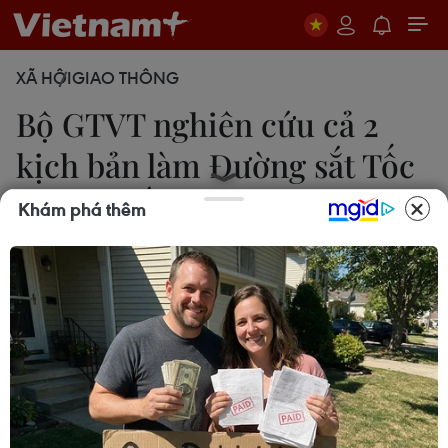
XÃ HỘI
GIAO THÔNG
Bộ GTVT nghiên cứu cả 2
kịch bản làm Đường sắt Tốc
độ cao Bắc-Nam
Khám phá thêm
Việt Hùng
18/05/2023 07:00
Dự án Đường sắt Tốc độ cao Bắc-Nam là dự án có
quy mô lớn, công nghệ-kỹ thuật phức tạp, cần
nhiều nguồn lực lớn để đầu tư, là động lực quan
trọng để tạo đột phá phát triển kinh tế-xã hội cả