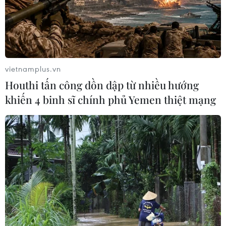
gắn máy
07/08/2026 14:37
Tháng 12/2026 hoàn thành mở rộng
đoạn cao tốc Thành phố Hồ Chí
vietnamplus.vn
Minh-Long Thành
Houthi tấn công dồn dập từ nhiều hướng
07/08/2026 10:29
khiến 4 binh sĩ chính phủ Yemen thiệt mạng
Lào Cai: Đứt gãy 30m đường
tỉnh 161 sau mưa lớn, giao thông bị
chia cắt
07/08/2026 10:08
Đã xác định phương tiện khiến hàng
loạt ôtô thủng lốp trên cao tốc Bắc-
Nam