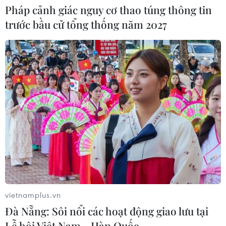
07/08/2026 04:31
Pháp cảnh giác nguy cơ thao túng thông tin
trước bầu cử tổng thống năm 2027
Hãng hàng không Air Premia của
Hàn Quốc nối lại đường bay
Incheon-TP Hồ Chí Minh
07/08/2026 04:28
Khẩn trương phân luồng giao thông
sau vụ sạt lở trên tuyến ĐT161 ở Lào
Cai
07/08/2026 02:37
Nhanh chóng hoàn thiện dự
án kết nối vùng, sân bay Long Thành
vietnamplus.vn
Đà Nẵng: Sôi nổi các hoạt động giao lưu tại
06/08/2026 15:07
Lễ hội Việt Nam - Hàn Quốc