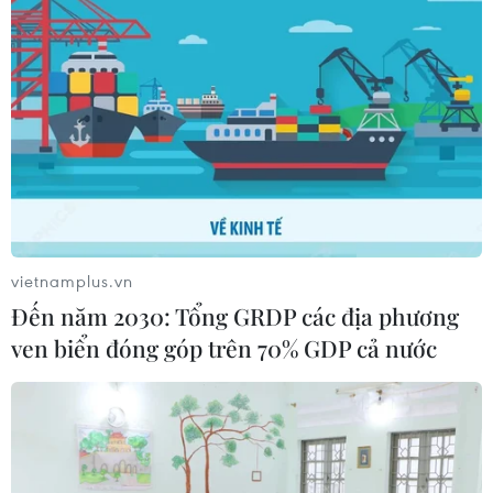
Rà soát hướng tuyến, nhà ga đường sắt
cao tốc Bắc-Nam qua Hà Nội
02/02/2023 07:24
Sở Giao thông Vận tải thống nhất với đề xuất của Tư
vấn thẩm tra trên địa bàn thành phố Hà Nội xem xét bố
vietnamplus.vn
trí một vị trí nhà ga dự phòng cho việc kết nối với sân
Đến năm 2030: Tổng GRDP các địa phương
bay Hà Nội 2 trong tương lai.
ven biển đóng góp trên 70% GDP cả nước