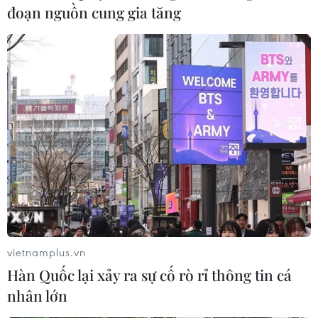
đoạn nguồn cung gia tăng
10/08/2022 03:02
Dự án đường sắt tốc độ cao Bắc-Nam với nguồn vốn
khoảng 58,71 tỷ USD tới đây dự kiến sẽ được trình Bộ
Chính trị xem xét, có ý kiến về chủ trương đầu tư
vietnamplus.vn
Hàn Quốc lại xảy ra sự cố rò rỉ thông tin cá
nhân lớn