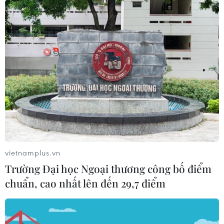
Nghiên cứu đầu tư tuyến đường sắt tốc độ
cao 250km/h trên trục Bắc Nam
06/11/2022 14:29
Trên tuyến đường sắt dự kiến bố trí 50 ga hành khách (6
ga của tàu cao tốc, 44 ga cho tàu liên vùng) và 20 ga
hàng hóa; công nghệ cho đoàn tàu là động lực phân
tán (EMU).
vietnamplus.vn
Trường Đại học Ngoại thương công bố điểm
chuẩn, cao nhất lên đến 29,7 điểm