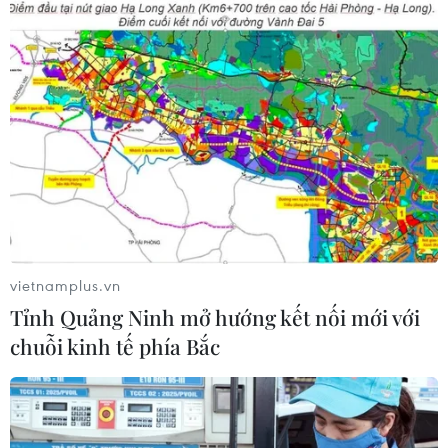
mới với chuỗi kinh tế phía Bắc
09/08/2026 08:04
Lâm Đồng: Mưa lớn gây sạt lở đèo
Con Ó, cây đổ trên đèo Bảo Lộc
09/08/2026 06:20
Xe tải va chạm xe máy tại Đắk Lắk
vietnamplus.vn
làm hai người thương vong
Tỉnh Quảng Ninh mở hướng kết nối mới với
08/08/2026 14:58
chuỗi kinh tế phía Bắc
Bí thư Thành ủy Hà Nội thúc tiến độ
hai dự án giao thông trọng điểm