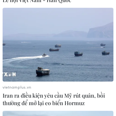
Sẽ thi công đồng loạt Dự án cao tốc
Vinh-Thanh Thủy trong tháng 9
06/08/2026 12:25
Chưa đầu tư mở rộng Quốc lộ 1 đoạn
Bạc Liêu-Cà Mau giai đoạn 2026-
2030
06/08/2026 12:24
vietnamplus.vn
Tuyên Quang khẩn trương khắc
Iran ra điều kiện yêu cầu Mỹ rút quân, bồi
phục sạt lở trên các tuyến giao thông
thường để mở lại eo biển Hormuz
06/08/2026 11:54