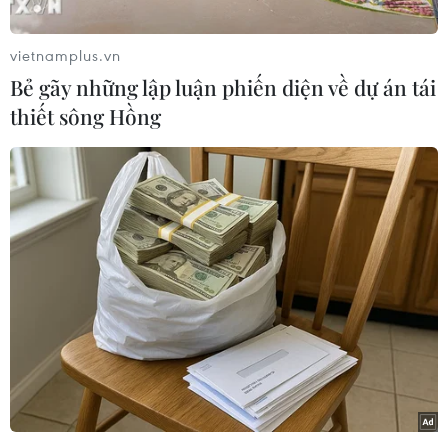
cập nhật, bổ sung nghiên cứu hoàn thiện các
kịch bản của báo cáo nghiên cứu tiền khả thi
vietnamplus.vn
Dự án Đường sắt Tốc độ cao Bắc-Nam.
Bẻ gãy những lập luận phiến diện về dự án tái
Theo thông báo kết luận cuộc họp với các đơn vị
thiết sông Hồng
trực thuộc và tư vấn dự án đường sắt tốc độ cao
Bắc-Nam vừa được Văn phòng Bộ Giao thông
Vận tải ban hành hôm nay (18/5), theo Thứ
trưởng Bộ Giao thông Vận tải Nguyễn Danh Huy,
Dự án Đường sắt Tốc độ cao Bắc-Nam là dự án
có quy mô lớn, công nghệ-kỹ thuật phức tạp,
cần nhiều nguồn lực lớn để đầu tư, là động lực
quan trọng để tạo đột phá phát triển kinh tế-xã
hội cả nước và được Bộ Chính trị yêu cầu
nghiên cứu cẩn trọng, toàn diện, kỹ lưỡng.
Vì vậy, Thứ trưởng Huy yêu cầu các đơn vị trên