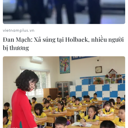
vietnamplus.vn
Đan Mạch: Xả súng tại Holbaek, nhiều người
bị thương
Ưu tiên 'rót vốn' làm trước 2 đoạn đường
sắt tốc độ cao Bắc-Nam
06/06/2021 02:18
Ngoài việc nâng cấp cải tạo các tuyến đường sắt hiện
hữu, quy hoạch đường sắt giai đoạn 2021-2030 sẽ xây
dựng hàng loạt tuyến mới kết nối nhằm thúc đẩy phát
triển kinh tế vùng, miền.