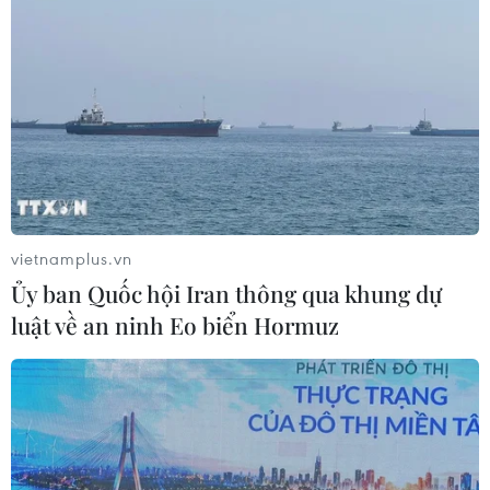
Cầu Đắk Lung sập sau cú
tông của xe tải cẩu, 2 người thoát
chết
06/08/2026 09:00
Xem thêm
vietnamplus.vn
Ủy ban Quốc hội Iran thông qua khung dự
luật về an ninh Eo biển Hormuz
CƠ QUAN CHỦ QUẢN: THÔNG TẤN XÃ VIỆT NAM
Tổng Biên tập: TRẦN TIẾN DUẨN
Phó Tổng Biên tập: NGUYỄN THỊ TÁM, KHÚC THANH
THỦY