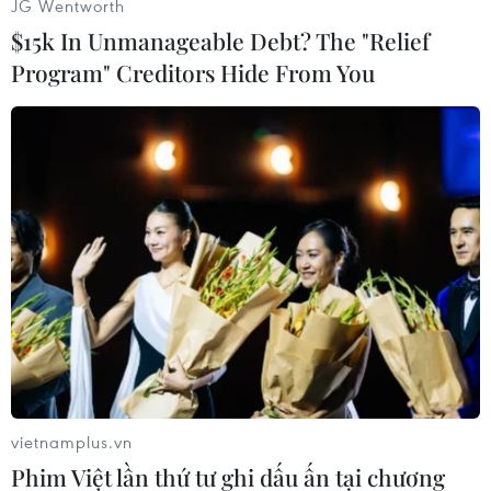
lưu ý tập trung vào hai phương án là làm một
JG Wentworth
tuyến đường sắt mới chỉ chở khách và tuyến
$15k In Unmanageable Debt? The "Relief
đường sắt mới vừa chở khách vừa chở hàng.
Program" Creditors Hide From You
Trong đó, kịch bản đường sắt mới chỉ chở
khách, bổ sung đường sắt hiện hữu cải tạo,
nâng cấp, điện khí hóa phù hợp với lộ trình cam
kết của Việt Nam tại COP26 để vận tải hàng hóa;
kịch bản thứ hai là xây dựng mới đường sắt
trên trục Bắc-Nam theo tiêu chuẩn đường đôi,
khổ 1.435mm, điện khí hóa để vận tải hành
khách và hàng hóa làm cơ sở để so sánh, lựa
chọn.
Về hướng tuyến dự án, phía Bộ Giao thông Vận
tải nêu quan điểm cơ bản giữ nguyên hướng
vietnamplus.vn
tuyến đã thống nhất với các địa phương trước
Phim Việt lần thứ tư ghi dấu ấn tại chương