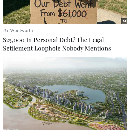
nước.
JG Wentworth
$25,000 In Personal Debt? The Legal
Settlement Loophole Nobody Mentions
Tuyến đường sắt tốc độ cao của nước Lào. (Ảnh: Việt
Hùng/Vietnam+)
Bộ Giao thông Vận tải yêu cầu Ban Quản lý Dự
án Đường sắt, tư vấn và các đơn vị liên quan
tiếp tục rà soát, tham khảo kinh nghiệm quốc tế;