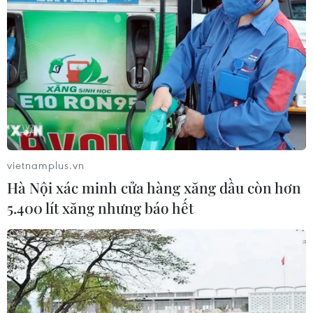
Nam Thủ đô
08/08/2026 08:52
Đề xuất hơn 65.500 tỷ đồng đầu tư
Dự án đường cao tốc nối Lai Châu-
Lào Cai
08/08/2026 08:45
vietnamplus.vn
Hà Nội xác minh cửa hàng xăng dầu còn hơn
Nghệ An: Sạt lở nghiêm trọng, tỉnh lộ
543D tạm thời tê liệt
5.400 lít xăng nhưng báo hết
08/08/2026 07:09
Vụ phế liệu bằng sắt, nhọn rơi trên
cao tốc: Tài xế xe chở mắc nhiều lỗi vi