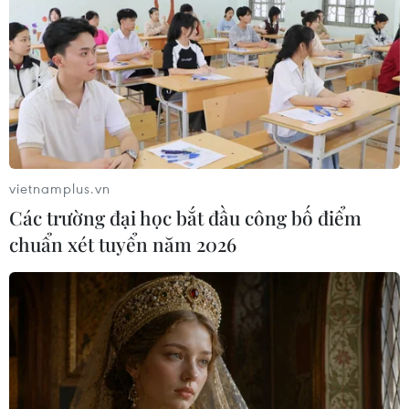
vietnamplus.vn
Hoàn thành toàn bộ tuyến
Các trường đại học bắt đầu công bố điểm
đường sắt tốc độ cao Bắc-Nam trước năm
chuẩn xét tuyển năm 2026
2045
01/05/2023 01:25
Bộ Chính trị đặt mục tiêu đến năm 2045, vận tải đường
sắt đóng vai trò chủ đạo trên hành lang kinh tế Bắc-
Nam, các hành lang vận tải chính Đông-Tây và vận tải
hành khách tại các đô thị lớn.