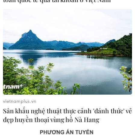
TIN CÙNG CHUYÊN MỤC
Ngành đường sắt hướng tới mục tiêu
1.500 container vận tải liên vận
vietnamplus.vn
Trung Quốc
Sân khấu nghệ thuật thực cảnh 'đánh thức' vẻ
09/08/2026 10:17
đẹp huyền thoại vùng hồ Nà Hang
Tỉnh Quảng Ninh mở hướng kết nối