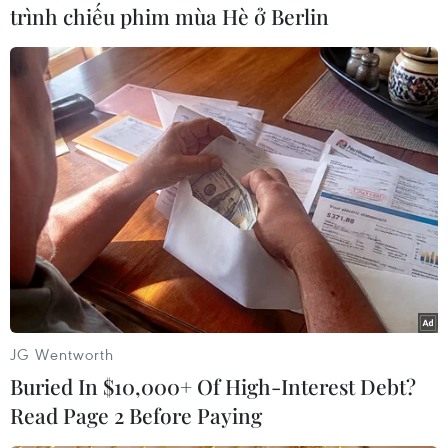
đây. Với một số địa phương có ý kiến điều
trình chiếu phim mùa Hè ở Berlin
chỉnh, bộ yêu cầu Ban Quản lý dự án đường sắt,
tư vấn triển khai ngay công tác rà soát và làm
việc để thống nhất với các địa phương, đồng
thời thống nhất phạm vi, vị trí bổ sung các ga
hàng hóa đối với kịch bản vận tải chung hành
khách và hàng hóa.
[Nghiên cứu đầu tư tuyến Đường sắt Tốc độ
cao 250km/h trên trục Bắc Nam]
Ban Quản lý Dự án Đường sắt, tư vấn rà soát
nhiệm vụ dự toán hoàn thiện báo cáo nghiên
cứu tiền khả thi dự án, trong đó nếu cần thiết
JG Wentworth
đề xuất một số chuyên gia nước ngoài có
Buried In $10,000+ Of High-Interest Debt?
chuyên môn sâu về công nghệ-kỹ thuật tham gia
Read Page 2 Before Paying
dự án để bảo đảm tiến độ, chất lượng.