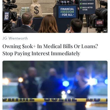
#đường sắt tốc độ cao Bắc-Nam
#đường sắt cao tốc
#vốn đầu tư đường sắt cao tốc
#đường sắt Bắc-Nam
#hạ tầng đường sắt
JG Wentworth
Theo dõi VietnamPlus
Owning $10k+ In Medical Bills Or Loans?
Stop Paying Interest Immediately
TIN LIÊN QUAN