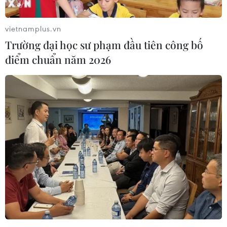
vietnamplus.vn
Trường đại học sư phạm đầu tiên công bố
điểm chuẩn năm 2026
Sẽ triển khai đầu tư ưu tiên 2 tuyến đường
sắt tốc độ cao Bắc-Nam
01/11/2021 11:04
Bộ Giao thông Vận tải sẽ tích cực tham mưu để Quốc
hội thông qua chủ trương đầu tư dự án đường sắt tốc