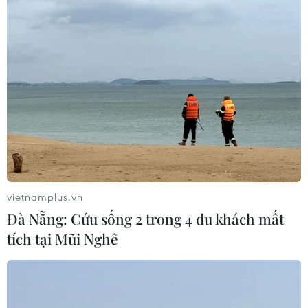
Thi công trở lại dự án sửa chữa Quốc
lộ 30 sau phản ánh của TTXVN
06/08/2026 09:42
Hà Nội tăng tốc thi công
đường Vành đai 1 đoạn Hoàng Cầu-
Voi Phục
06/08/2026 09:07
vietnamplus.vn
Đà Nẵng: Cứu sống 2 trong 4 du khách mất
Đồng Nai yêu cầu đẩy nhanh tiến độ
tích tại Mũi Nghê
dự án kết nối vùng, sân bay Long
Thành
06/08/2026 09:05