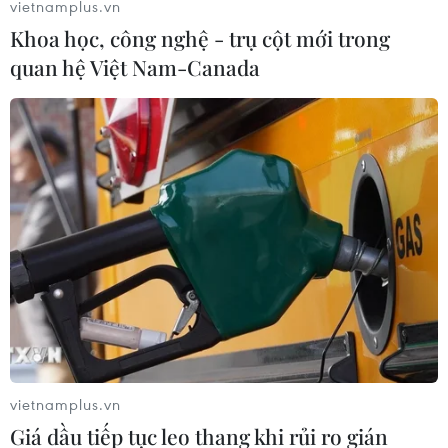
vietnamplus.vn
độ cao Bắc-Nam trong nhiệm kỳ này.
Khoa học, công nghệ - trụ cột mới trong
quan hệ Việt Nam-Canada
Trình Bộ Chính trị dự án đường sắt tốc độ
vietnamplus.vn
cao Bắc-Nam vào tháng 9
Giá dầu tiếp tục leo thang khi rủi ro gián