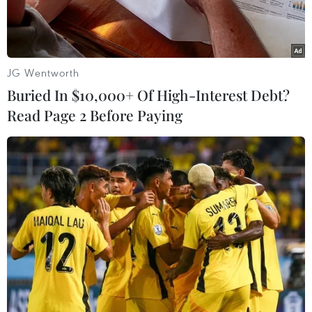
JG Wentworth
Buried In $10,000+ Of High-Interest Debt?
Read Page 2 Before Paying
Thi công một dự án thành phần thuộc dự án cao tốc Bắc-Nam
phía Đông. (Ảnh: Đặng Tuấn/TTXVN)
Theo kế hoạch, đến ngày 30/6 tới, các địa
phương trong tỉnh Bình Định phải bàn giao toàn
bộ mặt bằng sạch cho các chủ đầu tư Dự án Cao
tốc Bắc-Nam phía Đông, giai đoạn 2021-2025.
Tuy nhiên, hiện vẫn còn nhiều khu tái định cư