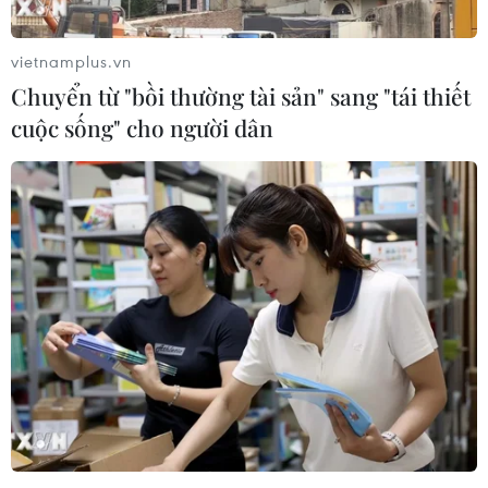
Thêm hai tuyến Cao tốc Bắc-Nam sẽ được
thông xe vào ngày 19/5 tới
vietnamplus.vn
13/05/2023 07:33
Chuyển từ "bồi thường tài sản" sang "tái thiết
Trong hai dự án Cao tốc Bắc-Nam phía Đông được đưa
cuộc sống" cho người dân
vào khánh thành lần này, Cao tốc Nha Trang-Cam Lâm
đã vượt tiến độ về đích trước 3 tháng.