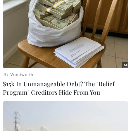
#Bình Định
#cao tốc Bắc-Nam phía Đông
#thi công
#tái định cư
#giải phóng mặt bằng
Bình Định
Gia Lai
Theo dõi VietnamPlus
JG Wentworth
$15k In Unmanageable Debt? The "Relief
Program" Creditors Hide From You
TIN LIÊN QUAN