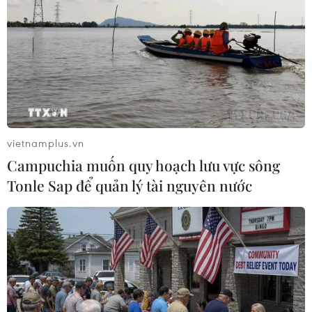
vietnamplus.vn
Campuchia muốn quy hoạch lưu vực sông
Tonle Sap để quản lý tài nguyên nước
Tăng thêm chuyển đổi diện tích rừng để
làm Cao tốc Bắc-Nam giai đoạn 2
05/05/2023 08:08
Diện tích đất rừng phải chuyển đổi mục đích sử dụng sẽ
tăng lên để triển khai thi công Dự án Cao tốc Bắc-Nam
phía Đông giai đoạn 2021-2025 sau khi các địa phương