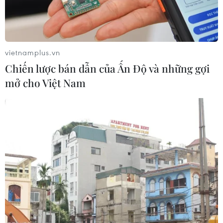
11/05/2023 02:50
Từ nay đến cuối năm 2023, Bộ Giao thông Vận tải đặt
mục tiêu sẽ nỗ lực hoàn thành để thông xe thêm hàng
loạt các dự án đường bộ Cao tốc Bắc-Nam phía Đông.
vietnamplus.vn
Chiến lược bán dẫn của Ấn Độ và những gợi
mở cho Việt Nam