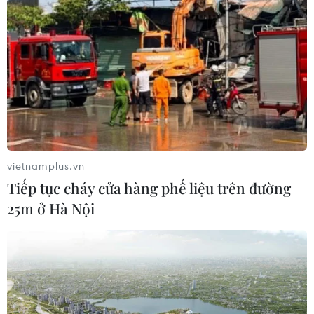
Đã xác định phương tiện khiến hàng
loạt ôtô thủng lốp trên cao tốc Bắc-
Nam
07/08/2026 10:03
Xe khách lao xuống hố sâu bên
đường, 18 hành khách thoát nạn
vietnamplus.vn
07/08/2026 08:39
Tiếp tục cháy cửa hàng phế liệu trên đường
25m ở Hà Nội
Dự án đường sắt nhẹ Phú Quốc sẽ
vận hành chạy thử nghiệm vào giữa
năm 2027
07/08/2026 08:28