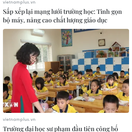
vietnamplus.vn
Sắp xếp lại mạng lưới trường học: Tinh gọn
bộ máy, nâng cao chất lượng giáo dục
Ưu tiên phân bổ nguồn vật liệu cát cho 2
dự án thuộc Cao tốc Bắc-Nam
16/05/2023 11:15
Hai dự án thành phần Cao tốc Bắc-Nam giai đoạn
2021-2025 vẫn đang thiếu cát đắp nền đường và cần
phải sớm ưu tiên phân bổ nguồn cát này trước để nhà
thầu thi công.
vietnamplus.vn
Trường đại học sư phạm đầu tiên công bố