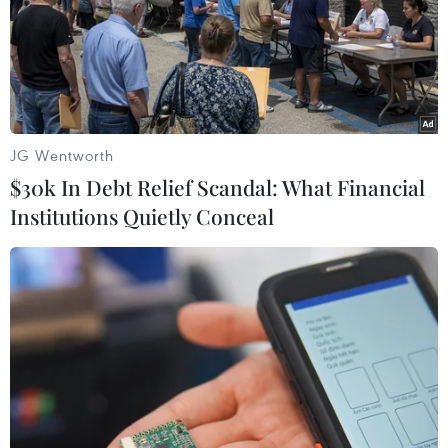
có báo cáo về giải phóng mặt bằng.
JG Wentworth
$30k In Debt Relief Scandal: What Financial
Institutions Quietly Conceal
Dồn lực thi công thông xe nhiều tuyến
Cao tốc Bắc-Nam trong năm nay