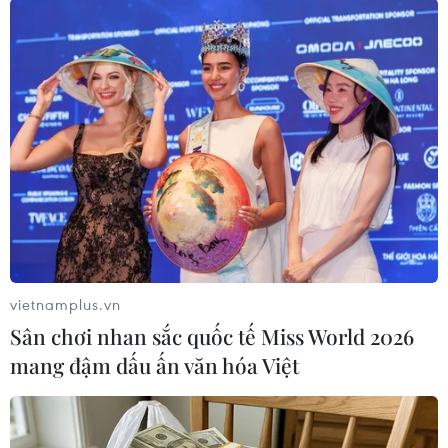
địa phương, tháo gỡ nút thắt về mỏ vật liệu. Bởi,
thiếu vật liệu san lấp các khu tái định cư sẽ là
điểm nghẽn gây khó khăn trong giải phóng mặt
bằng./.
(TTXVN/Vietnam+)
vietnamplus.vn
Sân chơi nhan sắc quốc tế Miss World 2026
mang đậm dấu ấn văn hóa Việt