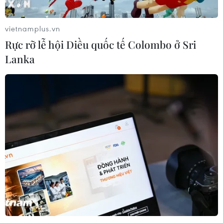
vietnamplus.vn
Rực rỡ lễ hội Diều quốc tế Colombo ở Sri
Lanka
TIN CÙNG CHUYÊN MỤC
Từ 15/9, cấp giấy phép kinh doanh
vận tải trực tuyến trên Cổng Dịch vụ
công
10/08/2026 05:56
Ngành đường sắt hướng tới mục tiêu
1.500 container vận tải liên vận