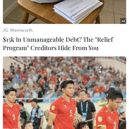
phẩm...
JG Wentworth
$15k In Unmanageable Debt? The "Relief
Program" Creditors Hide From You
Thủ tướng Phạm Minh Chính tọa đàm với các doanh nghiệp với
chủ đề: Việt Nam - Điểm đến hàng đầu ASEAN về đầu tư bền
vững. (Ảnh: Dương Giang/TTXVN)
Sáng 17/1 (theo giờ địa phương), tại Davos, Thụy
Sĩ, trong khuôn khổ chuyến công tác tham dự