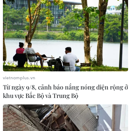
vietnamplus.vn
Từ ngày 9/8, cảnh báo nắng nóng diện rộng ở
khu vực Bắc Bộ và Trung Bộ