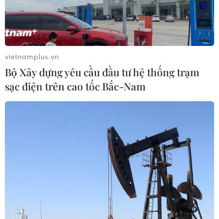
Nhân chuyến tham dự Hội nghị thường niên lần thứ 54
của Diễn đàn Kinh tế Thế giới tại Davos, Thụy Sĩ, chiều
16/1 (giờ địa phương), Thủ tướng Phạm Minh Chính gặp
Thủ tướng Bỉ Alexander De Croo.
vietnamplus.vn
Bộ Xây dựng yêu cầu đầu tư hệ thống trạm
sạc điện trên cao tốc Bắc-Nam