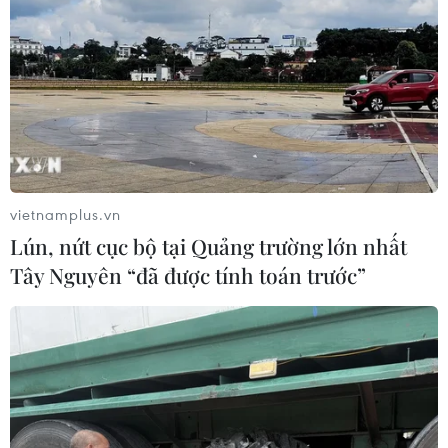
#Thủ tướng Phạm Minh Chính
#WEF
#FDI
#Chuyển đổi Số
#Trí tuệ Nhân tạo
vietnamplus.vn
#Điểm đến đầu tư an toàn
#Hội nhập kinh tế
Lún, nứt cục bộ tại Quảng trường lớn nhất
Tây Nguyên “đã được tính toán trước”
Theo dõi VietnamPlus