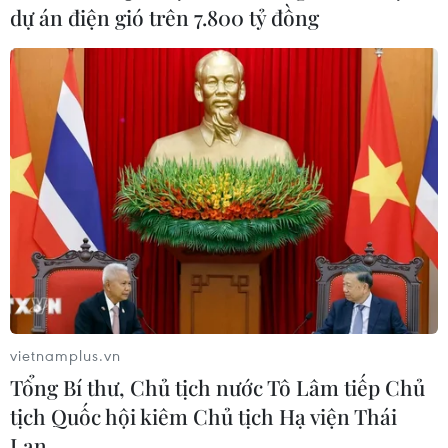
dự án điện gió trên 7.800 tỷ đồng
Thủ tướng Phạm Minh Chính với các doanh nghiệp tham dự tọa
đàm. (Ảnh: Dương Giang/TTXVN)
Thủ tướng Phạm Minh Chính khẳng định trong
vietnamplus.vn
bối cảnh khó khăn vừa qua, Việt Nam tiếp tục
Tổng Bí thư, Chủ tịch nước Tô Lâm tiếp Chủ
giữ vững ổn định kinh tế vĩ mô, kiểm soát lạm
tịch Quốc hội kiêm Chủ tịch Hạ viện Thái
phát, thúc đẩy tăng trưởng, bảo đảm các cân đối
Lan