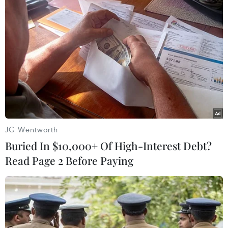
Sau phát biểu của lãnh đạo các bộ ngành, địa
phương, Thủ tướng Phạm Minh Chính cảm ơn
sự quan tâm của các đại biểu với Việt Nam.
Theo Thủ tướng Phạm Minh Chính, với chủ đề
“Xây dựng lại lòng tin," WEF Davos lần này thu
hút sự quan tâm lớn của các nhà lãnh đạo quốc
gia, doanh nghiệp. Thủ tướng cho rằng tuy có
nhiều trăn trở, lo âu, nhưng với sự thẳng thắn,
chân thành trong đối thoại, có thể tin rằng sau
JG Wentworth
Hội nghị WEF lần này, niềm tin giữa các quốc
Buried In $10,000+ Of High-Interest Debt?
gia, các doanh nghiệp, giữa các quốc gia với các
Read Page 2 Before Paying
doanh nghiệp, sẽ được củng cố và tăng cường,
trong đó có lòng tin với Việt Nam.
Thủ tướng Phạm Minh Chính chia sẻ một số yếu
tố mang tính chất nền tảng để Việt Nam trở