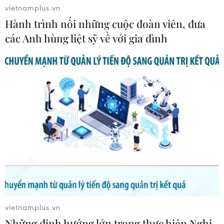
vietnamplus.vn
Hành trình nối những cuộc đoàn viên, đưa
các Anh hùng liệt sỹ về với gia đình
Thủ tướng chủ trì Phiên Đối thoại
Chiến lược Quốc gia Việt Nam-WEF
16/01/2024 13:48
Chiều 16/1, Thủ tướng chủ trì Phiên Đối thoại Chiến lược
Quốc gia Việt Nam-WEF về chủ đề: "Chân trời phát triển
mới: Thúc đẩy chuyển đổi, mở ra các động lực tăng
trưởng mới tại Việt Nam."
vietnamplus.vn
Những định hướng lớn trong thực hiện Nghị