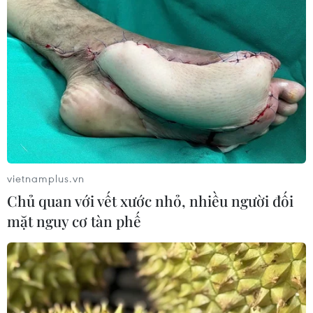
quả thực hiện trước 15 giờ ngày 14/2/2024./.
(TTXVN/Vietnam+)
vietnamplus.vn
Chủ quan với vết xước nhỏ, nhiều người đối
mặt nguy cơ tàn phế
#Tết Nguyên đán Giáp Thìn
#Lễ hội Xuân 2024
#An toàn giao thông
#Tai nạn giao thông