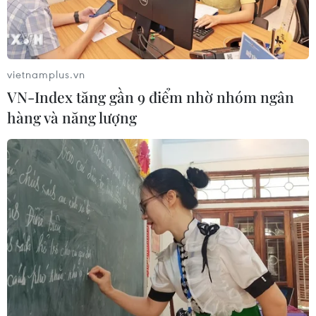
thông tấn báo chí, các tổ chức chính trị-xã hội
đẩy mạnh tuyên truyền, phổ biến pháp luật an
toàn giao thông, hướng dẫn kỹ năng tham gia
giao thông an toàn, đặc biệt là trên đường cao
vietnamplus.vn
tốc; thường xuyên cập nhật để thông tin kịp thời
VN-Index tăng gần 9 điểm nhờ nhóm ngân
về tình hình tai nạn giao thông, ùn tắc giao
hàng và năng lượng
thông, các thông tin hỗ trợ hướng dẫn nhân dân
đi lại trong dịp nghỉ Tết, cảnh báo các khu vực
có nguy cơ cao xảy ra tai nạn giao thông đường
bộ, đường ngang qua đường sắt, đường thủy nội
địa, các tuyến giao thông chính, đầu mối giao
thông trọng điểm, các khu vực tổ chức các sự
kiện, lễ hội.
Các cơ quan thông tấn, báo chí thông tin về
phương án tổ chức, phân luồng giao thông,