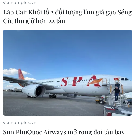
vietnamplus.vn
giá vé từ thấp đến cao được các hãng hàng không mở
Lào Cai: Khởi tố 2 đối tượng làm giả gạo Séng
bán.
Cù, thu giữ hơn 22 tấn
vietnamplus.vn
Lịch nghỉ Tết Nguyên đán
Sun PhuQuoc Airways mở rộng đội tàu bay