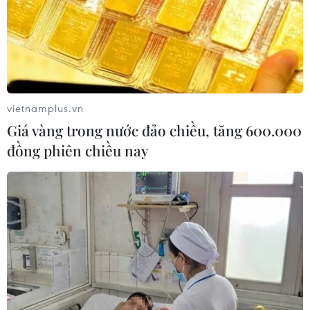
Xe khách lao xuống hố sâu bên đường, 18 hành
khách thoát nạn
Cần xử lý dứt điểm việc tập kết gỗ ở hành lang
an toàn giao thông Quốc lộ 22B
vietnamplus.vn
Giá vàng trong nước đảo chiều, tăng 600.000
đồng phiên chiều nay
TIN LIÊN QUAN