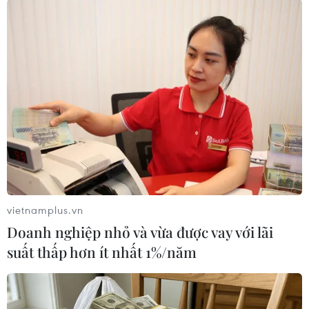
khách ngang sông, bến tàu khách du lịch, các
tuyến, luồng đường thủy, nhất là các tuyến vận
tải hành khách từ bờ ra đảo, các tuyến sông và
vùng nước có tổ chức lễ hội.
Bộ Giao thông Vận tải chỉ đạo các cơ quan, đơn
vị trực thuộc, các Sở Giao thông Vận tải và các
đơn vị kinh doanh vận tải có phương án bảo
đảm năng lực vận tải, chất lượng và an toàn đối
với hoạt động vận tải hành khách, hàng hóa,
nhất là dịch vụ vận chuyển hành khách bằng
đường bộ, đường thủy và đường hàng không
vietnamplus.vn
trong dịp nghỉ Tết, chú trọng đối với Cảng Hàng
Doanh nghiệp nhỏ và vừa được vay với lãi
không Quốc tế Tân Sân Nhất, Cảng Hàng không
suất thấp hơn ít nhất 1%/năm
Quốc tế Nội Bài; giảm thiểu tình trạng chậm,
hủy chuyến; không để hành khách không kịp về
quê ăn Tết do thiếu phương tiện; xử lý nghiêm