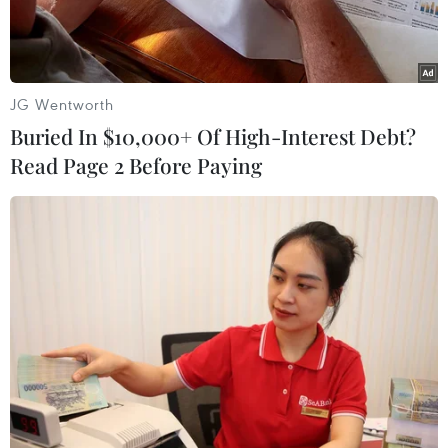
JG Wentworth
Buried In $10,000+ Of High-Interest Debt?
Read Page 2 Before Paying
Lực lượng Cảnh sát Giao thông Công an tỉnh Điện Biên phát
quà cho người dân trên đường về quê ăn Tết năm 2023. (Ảnh:
Xuân Tư/TTXVN)
Phó Thủ tướng Chính phủ Trần Lưu Quang vừa
ký Công điện số 1300/CĐ-TTg ngày 5/12 của Thủ
tướng Chính phủ về bảo đảm trật tự, an toàn