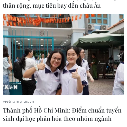
Giáp Thìn 2024 chính thức
thân rộng, mục tiêu bay đến châu Âu
06/11/2023 03:55
Lịch nghỉ Tết Nguyên đán Giáp Thìn 2024 của công
chức, viên chức kéo dài 7 ngày liên tục, từ ngày
8/2/2024 đến hết ngày 14/2/2024, gồm 5 ngày nghỉ
Tết theo Bộ Luật Lao động và 2 ngày nghỉ bù.
vietnamplus.vn
Thành phố Hồ Chí Minh: Điểm chuẩn tuyển
sinh đại học phân hóa theo nhóm ngành