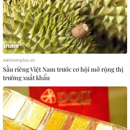
#Tết Nguyên đán
Theo dõi VietnamPlus
vietnamplus.vn
Sầu riêng Việt Nam trước cơ hội mở rộng thị
An toàn Giao thông
trường xuất khẩu
Đề xuất thí điểm làn vượt xe trên cao tốc từ quý
4 năm 2026
Hiện trường vụ ghe gỗ phát nổ trên
sông Sài Gòn khiến một người thiệt mạng
Cảnh sát giao thông triển khai chiến dịch nâng
cao kỹ năng lái xe môtô, xe gắn máy