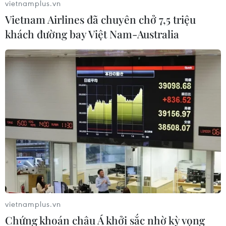
vietnamplus.vn
Vietnam Airlines đã chuyên chở 7,5 triệu
khách đường bay Việt Nam-Australia
Công nhân Thành phố Hồ Chí Minh vào cổng kiểm soát tại ga
Sài Gòn về quê đón Tết Quý mão 2023 . (Ảnh: Thanh
Vũ/TTXVN)
Bộ Y tế chỉ đạo các Sở Y tế và cơ sở khám, chữa
bệnh trong cả nước tăng cường lực lượng,
phương tiện, trang thiết bị y tế, thuốc men để
bảo đảm khả năng cao nhất trong việc cứu chữa
nạn nhân tai nạn giao thông, giảm thiểu thiệt
hại về người trong trường hợp xảy ra tai nạn
vietnamplus.vn
giao thông.
Chứng khoán châu Á khởi sắc nhờ kỳ vọng