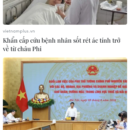
vietnamplus.vn
Khẩn cấp cứu bệnh nhân sốt rét ác tính trở
về từ châu Phi
Doanh nghiệp chuẩn bị nguồn hàng, sẵn
sàng bình ổn thị trường dịp Tết Nguyên
đán
22/11/2023 01:42
Để chuẩn bị cho mùa mua sắm Tết Nguyên đán Giáp
Thìn 2024 sắp tới, Hà Nội đã triển khai nhiều giải pháp,
chủ động các phương án đáp ứng nhu cầu hàng hóa
tăng cao của người dân.