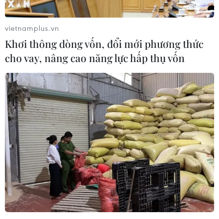
vietnamplus.vn
Khơi thông dòng vốn, đổi mới phương thức
cho vay, nâng cao năng lực hấp thụ vốn
Vé máy bay dịp Tết Nguyên đán 2024 còn
nhiều, mức giá khá cao
21/11/2023 01:52
Hành khách nên đặt vé bay Tết ngay sau khi đã có kế
hoạch di chuyển từ sớm để có thể chọn được các dải