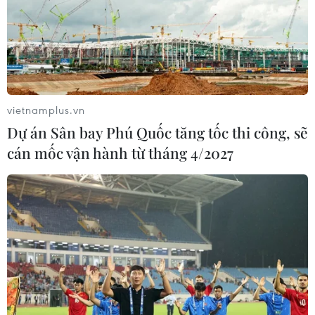
TIN CÙNG CHUYÊN MỤC
Đội K93 quy tập được 11 bộ hài cốt liệt
sỹ trên địa bàn An Giang
08/08/2026 11:11
vietnamplus.vn
Dự án Sân bay Phú Quốc tăng tốc thi công, sẽ
cán mốc vận hành từ tháng 4/2027
Mở rộng không gian cống hiến cho
cộng đồng người Việt Nam ở nước
ngoài
08/08/2026 11:00
Phú Thọ làm rõ sự cố y khoa khiến bé
trai 8 tuổi tử vong sau mổ ruột thừa
08/08/2026 10:28