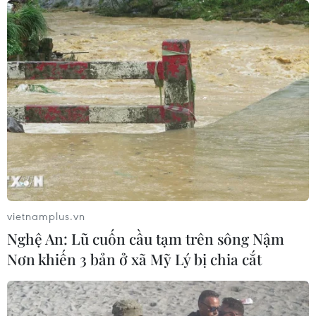
Nghệ An: Lũ cuốn cầu tạm trên sông
Nậm Nơn khiến 3 bản ở xã Mỹ Lý bị
chia cắt
08/08/2026 06:36
Sáp nhập Trường Đại học Văn hóa,
Thể thao và Du lịch Thanh Hóa vào
Trường Đại học Hồng Đức
08/08/2026 06:36
Đà Nẵng: Sóng cuốn 4 người tại Mũi
vietnamplus.vn
Nghê, 3 người mất tích
Nghệ An: Lũ cuốn cầu tạm trên sông Nậm
08/08/2026 06:02
Nơn khiến 3 bản ở xã Mỹ Lý bị chia cắt
Mở ra không gian phát triển mới