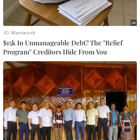
JG Wentworth
$15k In Unmanageable Debt? The "Relief
Program" Creditors Hide From You
Trục vớt tàu cá và tìm kiếm người mắc nạn (Ảnh: Quốc Việt -
TTXVN)
Ngày 18/1, tại khu vực cửa biển Thuận An,
huyện Phú Vang, tỉnh Thừa Thiên-Huế, đã xảy
ra vụ chìm tàu cá làm 3 người chết và 1 người
mất tích.
Ba nạn nhân bị thiệt mạng trong vụ chìm tàu cá