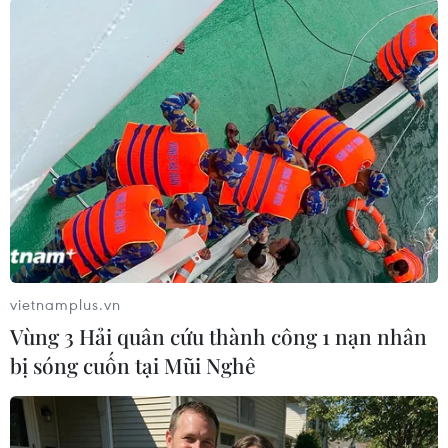
#Thừa Thiên Huế
#Tàu cá
#Chìm tàu
#Thuyền viên
#Tìm kiếm cứu nạn
TP. Huế
Theo dõi VietnamPlus
vietnamplus.vn
Vùng 3 Hải quân cứu thành công 1 nạn nhân
bị sóng cuốn tại Mũi Nghê
TIN LIÊN QUAN