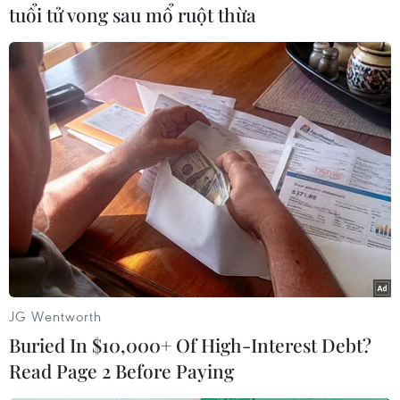
tuổi tử vong sau mổ ruột thừa
đồng đối với người bị thương.
Hiện nay, các cơ quan chức năng và người dân
đang tích cực tìm kiếm nạn nhân Phạm Thú
mất tích./.
(TTXVN)
JG Wentworth
Buried In $10,000+ Of High-Interest Debt?
Read Page 2 Before Paying