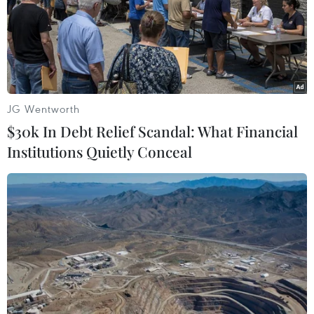
bốn ngư dân mất tích do chìm tàu câu mực trên vùng
biển Phan Thiết (Bình Thuận).
JG Wentworth
$30k In Debt Relief Scandal: What Financial
Institutions Quietly Conceal
Nghệ An tìm tàu cá và 6 thuyền viên mất