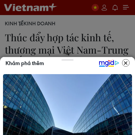
KINH TẾ
KINH DOANH
Thúc đẩy hợp tác kinh tế,
thương mại Việt Nam-Trung
Quốc
Khám phá thêm
Hằng Trần
20/12/2018 06:21
Ông Vũ Tiến Lộc Chủ tịch Phòng Thương mại và
Công nghiệp Việt Nam cho biết, từ năm 2004 đến
nay, Trung Quốc 13 năm liên tục là đối tác thương
mại lớn nhất Việt Nam.