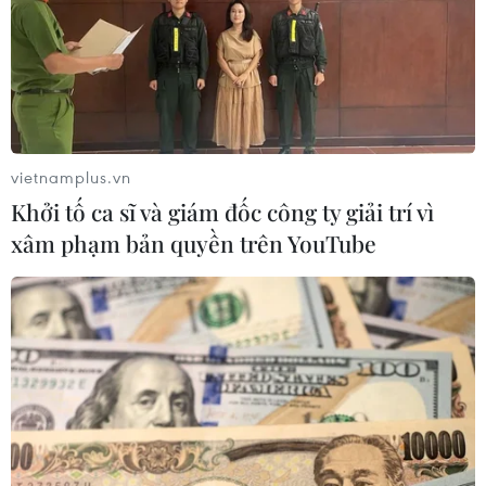
Theo dõi VietnamPlus
vietnamplus.vn
Khởi tố ca sĩ và giám đốc công ty giải trí vì
TIN LIÊN QUAN
xâm phạm bản quyền trên YouTube