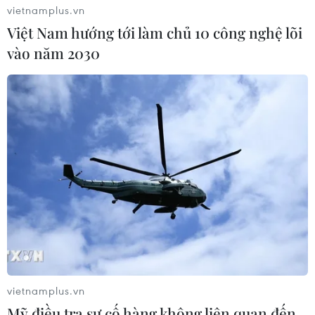
vietnamplus.vn
Việt Nam hướng tới làm chủ 10 công nghệ lõi
vào năm 2030
Thủ tướng Nguyễn Xuân Phúc tiếp Đại sứ
Trung Quốc, Đan Mạch
13/12/2018 13:03
Thủ tướng Nguyễn Xuân Phúc đã có các cuộc tiếp Đại
vietnamplus.vn
sứ Trung Quốc tại Việt Nam Hùng Ba và Đại sứ Đan
Mỹ điều tra sự cố hàng không liên quan đến