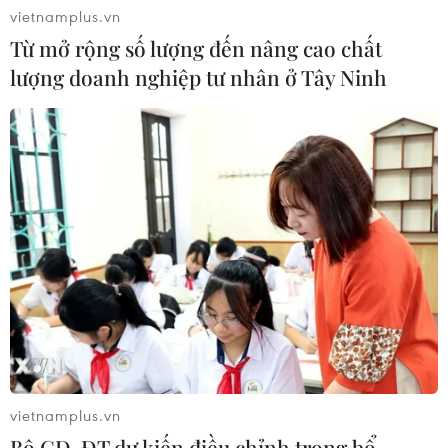
Giá vàng trong nước tăng nhẹ, SJC
vietnamplus.vn
lên ngưỡng 141 triệu đồng mỗi lượng
Từ mở rộng số lượng đến nâng cao chất
05/08/2026 02:25
lượng doanh nghiệp tư nhân ở Tây Ninh
Giá vàng ngày 5/8: Bảng giá tại các
công ty vàng bạc đá quý
05/08/2026 01:51
Giá vàng thế giới tăng khoảng 1% khi
giá dầu hạ nhiệt
05/08/2026 01:18
vietnamplus.vn
Hà Nội quảng bá tiềm năng đầu tư,
Bộ GD-ĐT dự kiến điều chỉnh trong bổ