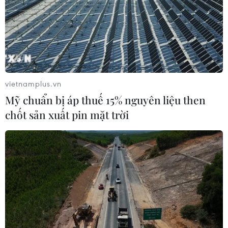
vietnamplus.vn
Mỹ chuẩn bị áp thuế 15% nguyên liệu then
chốt sản xuất pin mặt trời