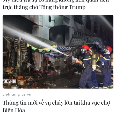
Mạch Kim Højlund Christensen nhân dịp các Đại sứ
trực thăng chở Tổng thống Trump
nhận nhiệm vụ công tác tại Việt Nam.
vietnamplus.vn
Thông tin mới về vụ cháy lớn tại khu vực chợ
Trung Quốc-Việt Nam nỗ lực, nắm vững
Biên Hòa
hướng lớn phát triển quan hệ