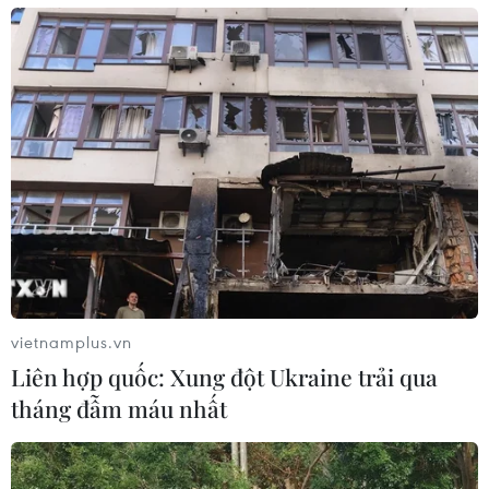
16/12/2018 11:49
Hội đàm Phó Thủ tướng, Bộ trưởng Ngoại giao Phạm
Bình Minh, Bộ trưởng Ngoại giao Trung Quốc cho biết
nước này sẵn sàng cùng Việt Nam nỗ lực, nắm vững
phương hướng lớn phát triển quan hệ Trung-Việt.
vietnamplus.vn
Liên hợp quốc: Xung đột Ukraine trải qua
tháng đẫm máu nhất