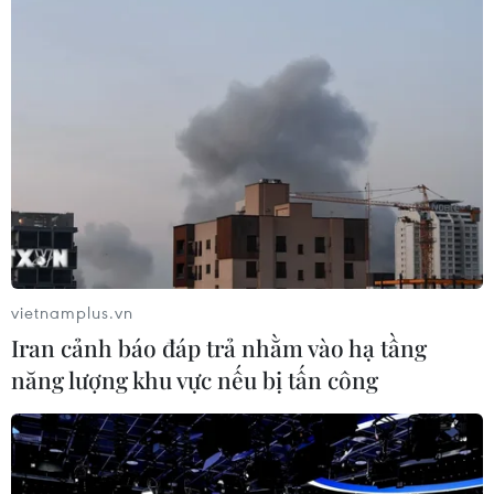
quan tâm đến hoạt động, chương trình hợp tác
với các tỉnh thành phố và cộng đồng doanh
nghiệp của Trung Quốc với tinh thần hợp tác
toàn diện, hiệu quả hai bên cùng có lợi.
Tại Hà Nội hiện đã có 425 dự án FDI của các
doanh nghiệp Trung Quốc đang hoạt động với
tổng vốn đăng ký 517 triệu USD. Các doanh
nghiệp Trung Quốc đã đăng ký đặt 100 văn
phòng đại diện tại thành phố Hà Nội. Nằm trong
quy hoạch “Hai hành lang, một vành đai kinh
vietnamplus.vn
tế”, thành phố Hà Nội đã tích cực tham gia các
Iran cảnh báo đáp trả nhằm vào hạ tầng
hội nghị hợp tác kinh tế được tổ chức tại các địa
năng lượng khu vực nếu bị tấn công
phương của hai nước và ký kết các biên bản
hợp tác trên nhiều lĩnh vực.
Tuy nhiên, hợp tác kinh tế, thương mại, đầu tư