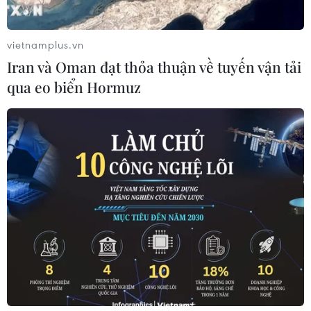
vietnamplus.vn
Iran và Oman đạt thỏa thuận về tuyến vận tải
qua eo biển Hormuz
Tăng hợp tác giữa 4 tỉnh biên giới của Việt
Nam và tỉnh Vân Nam
12/12/2018 13:31
Phiên họp lần thứ VII Nhóm công tác liên hợp giữa các
tỉnh Lai Châu, Hà Giang, Lào Cai, Điện Biên (Việt Nam)
và tỉnh Vân Nam (Trung Quốc), ngày 12/12, đã thống
nhất các nội dung hợp tác thời gian tới.