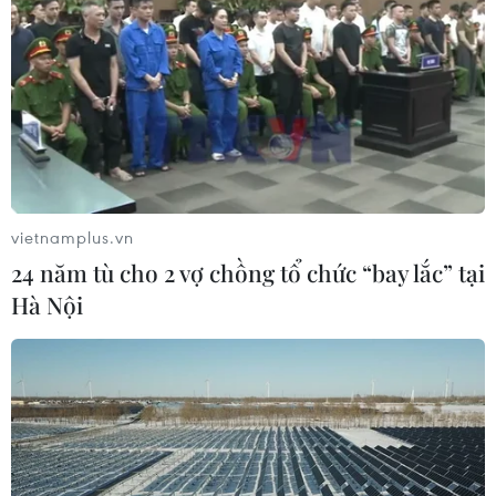
vietnamplus.vn
24 năm tù cho 2 vợ chồng tổ chức “bay lắc” tại
Hà Nội