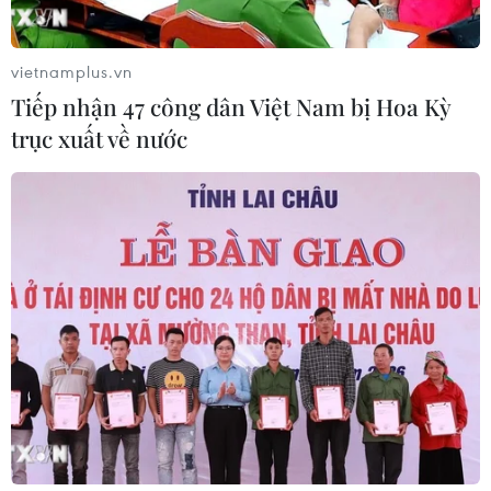
vietnamplus.vn
Tiếp nhận 47 công dân Việt Nam bị Hoa Kỳ
trục xuất về nước
TIN CÙNG CHUYÊN MỤC
Kim ngạch thương mại