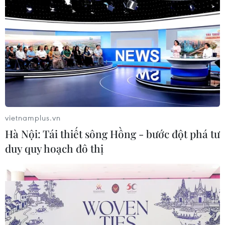
còn chưa tương xứng với tiềm năng, kim ngạch
xuất nhập khẩu còn chưa cân đối. Trong thời
gian tới, thành phố Hà Nội sẽ tập trung rà soát
các mặt hàng, sản phẩm chủ lực đủ tiêu chuẩn
xuất khẩu, đáp ứng được yêu cầu của thị trường
Trung Quốc đang có nhu cầu lớn, đồng thời tiếp
tục cải cách thủ tục hành chính xuất nhập
cảnh./.
vietnamplus.vn
(TTXVN/Vietnam+)
Hà Nội: Tái thiết sông Hồng - bước đột phá tư
duy quy hoạch đô thị