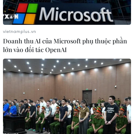
vietnamplus.vn
Doanh thu AI của Microsoft phụ thuộc phần
lớn vào đối tác OpenAI
Ông Lý Bảo Đông, Tổng Thư ký Diễn đàn châu Á Bác Ngao phát
biểu tại diễn đàn. (Ảnh: Lâm Khánh/TTXVN)
Ngày 20/12, tại Hà Nội, Đại sứ quán Trung Quốc
tại Việt Nam, Bộ Ngoại giao Việt Nam, Ủy ban
Nhân dân thành phố Hà Nội và Phòng Thương