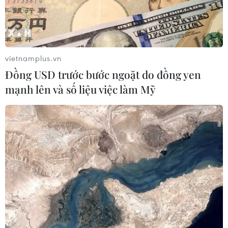
Hàng Việt xuất sang Trung Quốc tăng dần
vietnamplus.vn
tỷ trọng hàng công nghiệp
Đồng USD trước bước ngoặt do đồng yen
05/12/2018 12:10
mạnh lên và số liệu việc làm Mỹ
Cơ cấu hàng xuất khẩu của Việt Nam sang Trung Quốc
đang có những chuyển biến theo xu hướng tăng dần tỷ
trọng hàng công nghiệp chế tạo và nông, lâm, thủy hải
sản.