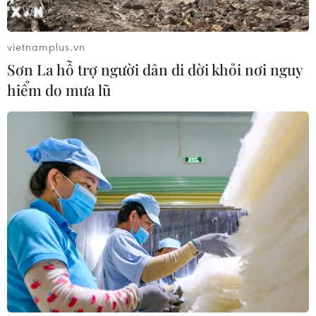
An Giang: Xây dựng cơ chế giao việc
lớn, việc khó cho kinh tế tư nhân
vietnamplus.vn
05/08/2026 07:39
Sơn La hỗ trợ người dân di dời khỏi nơi nguy
hiểm do mưa lũ
Nghị quyết 10-NQ/TW: Kiến tạo hệ
sinh thái đầu tư hấp dẫn doanh
nghiệp FDI
05/08/2026 03:59
Thành phố Hồ Chí Minh siết kiểm
soát chặt chẽ thực phẩm tại các chợ
đầu mối
05/08/2026 02:50