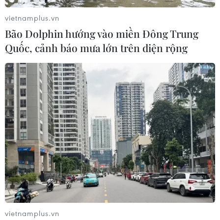
vietnamplus.vn
Bão Dolphin hướng vào miền Đông Trung
Quốc, cảnh báo mưa lớn trên diện rộng
TIN CÙNG CHUYÊN MỤC
Báo Argentina nói ngành vật liệu
công nghệ cao Việt Nam "hút" đầu tư
nước ngoài
05/08/2026 03:11
Nâng cao nhận thức về vai trò chủ
động, tích cực của Việt Nam trong
ASEAN
04/08/2026 14:09
vietnamplus.vn