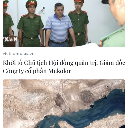
quản trị niềm tin xã hội
30/07/2026 06:46
Xây dựng Cổng Thông tin điện tử Hà
Nội thành nguồn thông tin nhanh,
tin cậy
vietnamplus.vn
30/07/2026 04:20
Khởi tố Chủ tịch Hội đồng quản trị, Giám đốc
Công ty cổ phần Mekolor
Diễn đàn Truyền thông ASEAN lần
thứ 10: Báo chí đồng hành vì Cộng
đồng ASEAN 2045
29/07/2026 11:41
Nghệ An: Bị xử phạt vì phát tán
thông tin giả về sáp nhập đơn vị