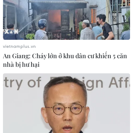
#Thuế quan
#Thuế đối ứng
#Thị trường Mỹ
#Thuế suất
#Đàm phán
#Doanh nghiệp Việt Nam
vietnamplus.vn
Theo dõi VietnamPlus
An Giang: Cháy lớn ở khu dân cư khiến 5 căn
nhà bị hư hại
MỸ ÁP THUẾ ĐỐI ỨNG
Mỹ hoàn trả khoảng 100 tỷ USD thuế quan sau
phán quyết của Tòa án Tối cao
Hoa Kỳ áp thuế bổ sung: Thị trường chứng
khoán đã phản ánh phần lớn thông tin