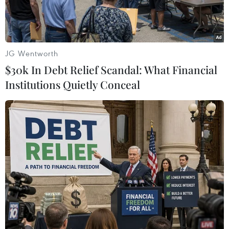
JG Wentworth
$30k In Debt Relief Scandal: What Financial
Institutions Quietly Conceal
Theo phóng viên TTXVN tại Mỹ Latinh, hãng
thông tấn Mỹ Latinh Prensa Latina nêu bật cách
tiếp cận “linh hoạt, thông minh, tỉnh táo và sáng
tạo” của Việt Nam trước chính sách thuế quan
mới từ Mỹ.