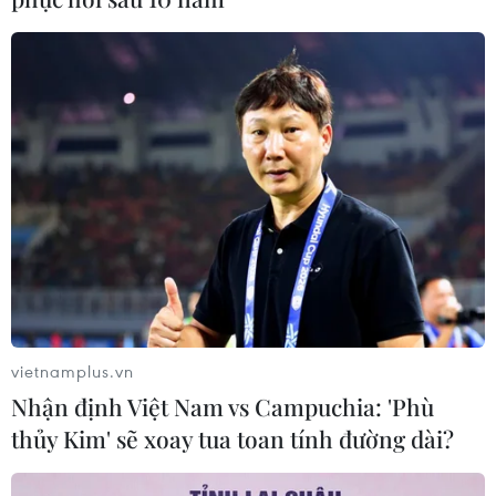
Australia hoàn thiện dự luật buộc các
nền tảng số trả phí cho báo chí
03/08/2026 00:25
Nhịp cầu báo chí, lý luận Việt Nam-
Anh
01/08/2026 15:47
Niềm tin - nền tảng của đồng thuận
xã hội
vietnamplus.vn
01/08/2026 00:27
Nhận định Việt Nam vs Campuchia: 'Phù
thủy Kim' sẽ xoay tua toan tính đường dài?
Quy định mới trong Luật Báo chí: Mở