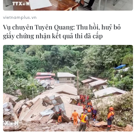
TIN LIÊN QUAN
vietnamplus.vn
Vụ chuyên Tuyên Quang: Thu hồi, huỷ bỏ
giấy chứng nhận kết quả thi đã cấp
Thuế quan của Mỹ: Lá bài quan trọng của
Hàn Quốc trong đàm phán với Mỹ
09/04/2025 12:01