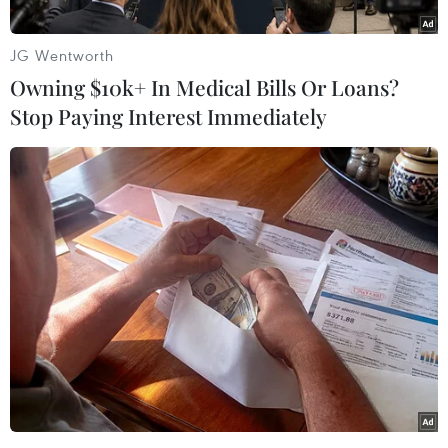
Bài viết
“Việt Nam lựa chọn cách tiếp cận linh
hoạt với chính sách thuế quan của Mỹ”
nhấn
JG Wentworth
mạnh chỉ đạo của Thủ tướng Phạm Minh Chính
Owning $10k+ In Medical Bills Or Loans?
trong cuộc họp Chính phủ ngày 7/4: Cần chọn
Stop Paying Interest Immediately
giải pháp hiệu quả nhất, cân bằng lợi ích hai
bên, giữ vững độc lập, chủ quyền và vị thế quốc
gia.
Prensa Latina cũng dẫn lời Thủ tướng Phạm
Minh Chính khẳng định rằng mặc dù xuất khẩu
là động lực tăng trưởng quan trọng cần được
thúc đẩy, nhưng không phải là động lực duy
nhất.
Trong bài viết, phóng viên thường trú của
Prensa Latina tại Hà Nội Moisés Pérez Mok nêu
bật quan điểm của Việt Nam là tăng cường đối