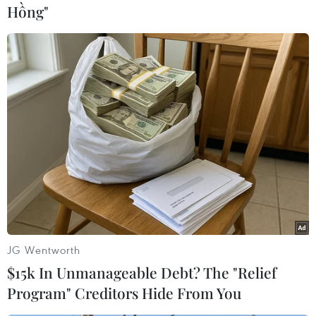
khẩu từ Mỹ” ngày 9/4, Prensa Latina dẫn lời ông
Hồng"
Nguyễn Ngọc Hòa, Chủ tịch Hiệp hội Doanh
nghiệp Thành phố Hồ Chí Minh, nhận định cần
tập trung đàm phán để đạt điều kiện thuận lợi
nhất.
JG Wentworth
$15k In Unmanageable Debt? The "Relief
Program" Creditors Hide From You