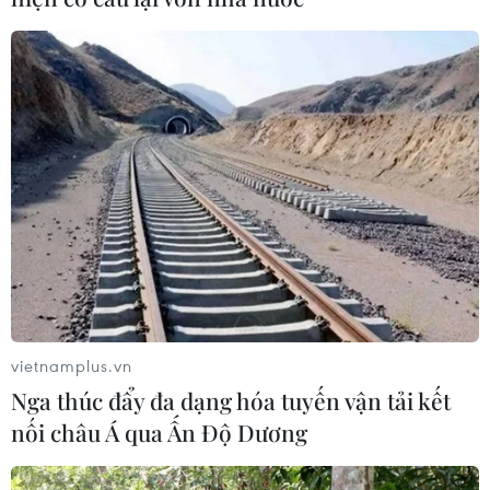
Pháp khuyến nghị EU phản ứng phù hợp
với thuế quan của Mỹ
09/04/2025 09:31
Ngày 9/4, Bộ trưởng Công nghiệp Pháp Marc Ferracci
cho rằng điều tối quan trọng hiện nay là phải phân tích
tác động tiềm tàng từ các biện pháp thuế quan của Mỹ
đối với từng lĩnh vực.
vietnamplus.vn
Nga thúc đẩy đa dạng hóa tuyến vận tải kết
nối châu Á qua Ấn Độ Dương