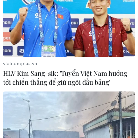
khả năng đàm phán thuế quan với các đối tác và
đánh giá thấp ảnh hưởng từ mức thuế 84% của
Trung Quốc.
(TTXVN/Vietnam+)
vietnamplus.vn
HLV Kim Sang-sik: 'Tuyển Việt Nam hướng
tới chiến thắng để giữ ngôi đầu bảng'