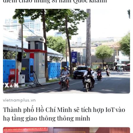
Xem thêm
CƠ QUAN CHỦ QUẢN: THÔNG TẤN XÃ VIỆT NAM
Tổng Biên tập: TRẦN TIẾN DUẨN
Phó Tổng Biên tập: NGUYỄN THỊ TÁM, KHÚC THANH
THỦY
vietnamplus.vn
Sở hữu trí tuệ
Quy định sử dụng
Thành phố Hồ Chí Minh sẽ tích hợp IoT vào
RSS
Hỗ trợ
hạ tầng giao thông thông minh
Ngôn ngữ
TTXVN