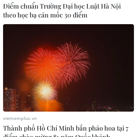
Điểm chuẩn Trường Đại học Luật Hà Nội
theo học bạ cán mốc 30 điểm
Anh công bố kết quả điều tra ban
đầu vụ đâm dao ở trung tâm London
06/08/2026 06:00
Ba Lan thảo luận việc thành lập căn
cứ quân sự thường trực với Mỹ
06/08/2026 00:06
Liên hợp quốc: Xung đột Ukraine trải
qua tháng đẫm máu nhất
vietnamplus.vn
05/08/2026 23:47
Thành phố Hồ Chí Minh bắn pháo hoa tại 7
điểm chào mừng 81 năm Quốc khánh