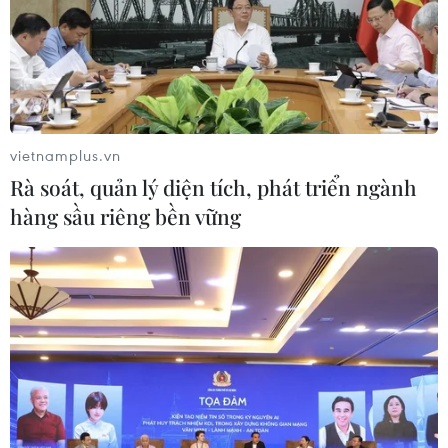
vietnamplus.vn
Rà soát, quản lý diện tích, phát triển ngành
hàng sầu riêng bền vững
Moldova: Ủy ban bầu cử trung ương phê
chuẩn kết quả tổng tuyển cử
03/03/2019 22:56
Ủy ban bầu cử trung ương Moldova ngày 3/3 đã phê
chuẩn kết quả cuối cùng của cuộc bầu cử quốc hội và
cuộc trưng cầu ý dân được tổ chức một tuần trước đó.