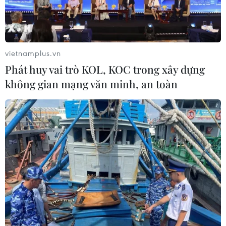
vietnamplus.vn
Phát huy vai trò KOL, KOC trong xây dựng
không gian mạng văn minh, an toàn
Moldova: Hai đảng có quan điểm trái
ngược lập chính phủ liên minh
09/06/2019 01:56
Lực lượng ủng hộ Nga và ủng hộ Liên minh châu Âu