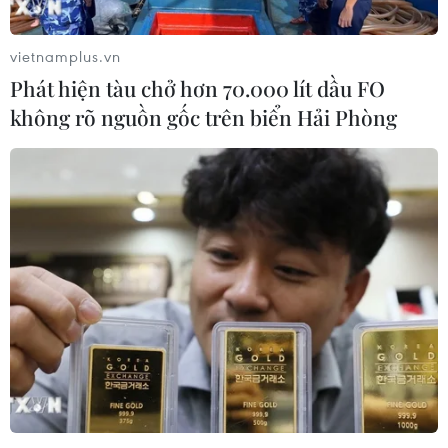
(EU) đã thành lập liên minh nhằm chấm dứt cuộc khủng
hoảng chính trị xảy ra sau cuộc bầu cử quốc hội hồi
vietnamplus.vn
tháng Hai vừa qua.
Phát hiện tàu chở hơn 70.000 lít dầu FO
không rõ nguồn gốc trên biển Hải Phòng
Moldova đang lâm vào khủng hoảng chính