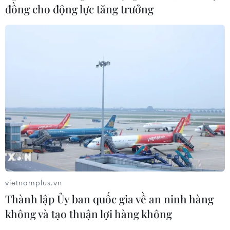
đồng cho động lực tăng trưởng
Liên minh châu Âu tuyên bố công nhận
chính phủ mới của Moldova
10/06/2019 00:13
Liên minh châu Âu cho biết sẵn sàng hợp tác với chính
phủ dân chủ hợp pháp ở Moldova trên cơ sở những
cam kết chung, trong đó ưu tiên các nội dung về cải
cách.
vietnamplus.vn
Thành lập Ủy ban quốc gia về an ninh hàng
không và tạo thuận lợi hàng không