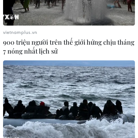
vietnamplus.vn
900 triệu người trên thế giới hứng chịu tháng
7 nóng nhất lịch sử
Quang cảnh bên ngoài tòa nhà quốc hội Moldova. (Nguồn:
Casamare)
Ngày 15/6, Tòa án Hiến pháp Moldova đã tuyên
bố hủy bỏ một số phán quyết gần đây, trong đó
có phán quyết giải tán Quốc hội và không công
nhận chính phủ của ông Maia Sandu.