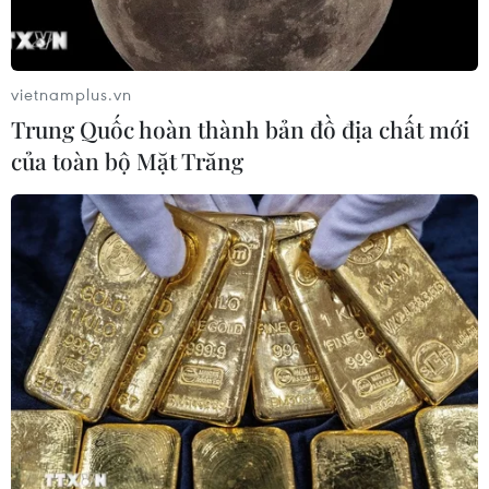
Đức tuyên án chung thân đối tượng
gây vụ lao xe vào đám đông ở
Munich
vietnamplus.vn
06/08/2026 15:57
Trung Quốc hoàn thành bản đồ địa chất mới
của toàn bộ Mặt Trăng
Nga thúc đẩy đa dạng hóa tuyến vận
tải kết nối châu Á qua Ấn Độ Dương
06/08/2026 15:34
Italy và Hy Lạp trở thành điểm nóng
của virus Tây sông Nile
06/08/2026 13:24