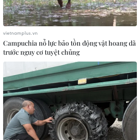
Những rắc rối về chính trị và tài chính của Italy dự kiến
sẽ kéo dài cũng như có nguy cơ đe dọa Khu vực đồng
euro.
vietnamplus.vn
Campuchia nỗ lực bảo tồn động vật hoang dã
trước nguy cơ tuyệt chủng
Tổng thống Mattarella: Italy cần lập khẩn