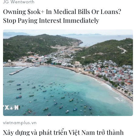
JG Wentworth
Owning $10k+ In Medical Bills Or Loans?
Stop Paying Interest Immediately
#Xe máy
#Italy
#Paolo Gentiloni
#Sergio Mattarella
#Cải cách hiến pháp
#Trưng cầu ý dân
#Từ chức
Italy
vietnamplus.vn
Xây dựng và phát triển Việt Nam trở thành