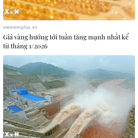
CƠ QUAN CHỦ QUẢN: THÔNG TẤN XÃ VIỆT NAM
Tổng Biên tập: TRẦN TIẾN DUẨN
vietnamplus.vn
Phó Tổng Biên tập: NGUYỄN THỊ TÁM, KHÚC THANH
Giá vàng hướng tới tuần tăng mạnh nhất kể
THỦY
từ tháng 1/2026
Sở hữu trí tuệ
Quy định sử dụng
RSS
Hỗ trợ
Ngôn ngữ
TTXVN
Dịch vụ tin
Quảng cáo
Liên hệ
Giấy phép số: 1374/GP-BTTTT do Bộ Thông tin và Truyền thông