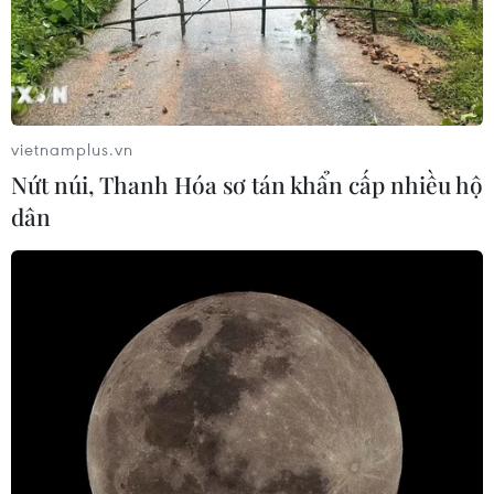
Nga thoái vốn nhà nước khỏi Sân bay
Quốc tế Sheremetyevo
07/08/2026 00:22
vietnamplus.vn
Nứt núi, Thanh Hóa sơ tán khẩn cấp nhiều hộ
Nga thông báo tấn công căn
dân
cứ ngầm của Ukraine
06/08/2026 16:21
Tây Ban Nha: 100 người thiệt mạng
trong vụ vượt biển ồ ạt vào Ceuta
06/08/2026 16:03