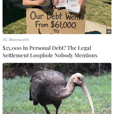
JG Wentworth
$25,000 In Personal Debt? The Legal
Settlement Loophole Nobody Mentions
Chính trường Italy đối mặt với thách thức
sau khi ông Renzi từ chức
09/12/2016 12:37