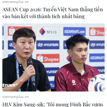
vietnamplus.vn
ASEAN Cup 2026: Tuyển Việt Nam thẳng tiến
vào bán kết với thành tích nhất bảng
vietnamplus.vn
HLV Kim Sang-sik: 'Tôi mong Đình Bắc vươn