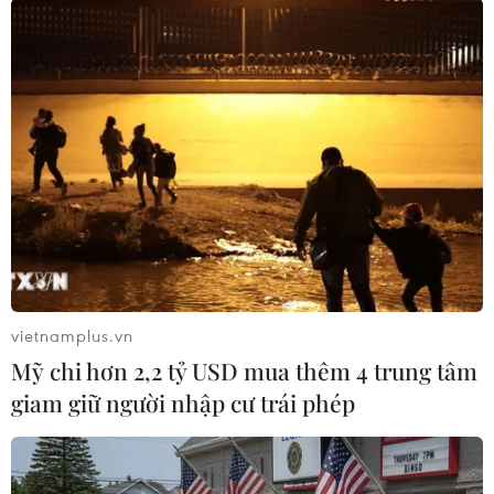
Italy: Bầu cử trước thời hạn có thể diễn ra
vào tháng 2/2017
06/12/2016 13:06
Bộ trưởng Nội vụ Italy Angelino Alfano dự đoán Italy có
thể sẽ tổ bầu cử sớm vào tháng 2/2017 sau thất bại của
Thủ tướng Renzi trong cuộc trưng cầu ý dân về cải cách
hiến pháp.
vietnamplus.vn
Mỹ chi hơn 2,2 tỷ USD mua thêm 4 trung tâm
giam giữ người nhập cư trái phép