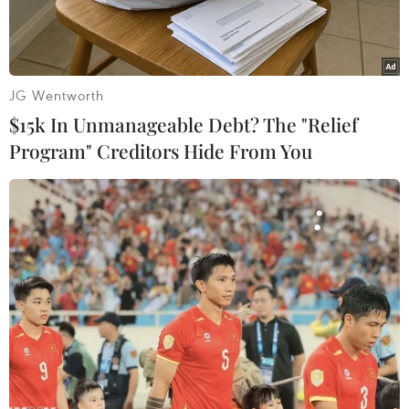
JG Wentworth
$15k In Unmanageable Debt? The "Relief
Program" Creditors Hide From You
Ngoại trưởng Italy Paolo Gentiloni. (Nguồn: Bloomberg News)
Theo báo chí địa phương, Tổng thống Italy
Sergio Mattarella ngày 11/12 đã quyết định triệu
tập Ngoại trưởng Paolo Gentiloni đến Phủ Tổng
thống, một dấu hiệu mạnh mẽ cho thấy ông
Mattarella có thể chọn ông Gentiloni làm nhân
vật đứng ra thành lập một chính phủ mới.