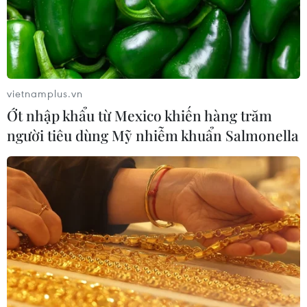
Ukraine tiếp tục dội UAV vào
kho hàng của nền tảng bán lẻ lớn tại
Nga
03/08/2026 15:02
vietnamplus.vn
Ớt nhập khẩu từ Mexico khiến hàng trăm
Lãnh đạo EU kêu gọi 'hành động
người tiêu dùng Mỹ nhiễm khuẩn Salmonella
thống nhất' về biên giới
03/08/2026 14:35
Xem thêm