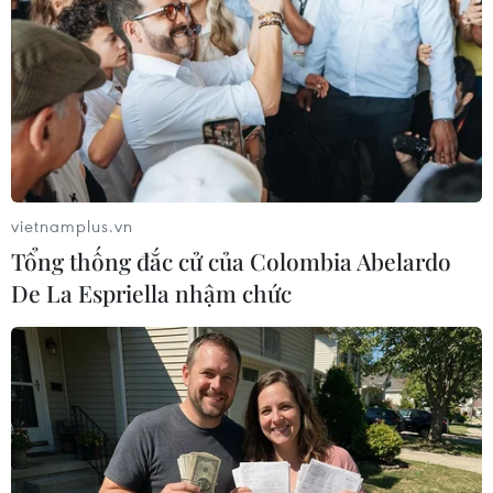
vietnamplus.vn
Tổng thống đắc cử của Colombia Abelardo
De La Espriella nhậm chức
Italy bắt đầu tiến trình tham vấn giải
quyết bế tắc chính trị
09/12/2016 02:59
Tổng thống Italy Sergio Mattarella bắt đầu các cuộc
tham vấn nhằm đưa Italy thoát khỏi bế tắc chính trị sau
khi Thủ tướng Matteo Renzi chính thức đệ đơn từ chức.