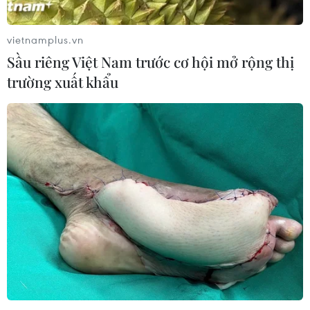
vietnamplus.vn
Sầu riêng Việt Nam trước cơ hội mở rộng thị
trường xuất khẩu
TIN CÙNG CHUYÊN MỤC
Mỹ điều tiêm kích áp tải nhiều máy
bay dân sự gần sân golf của Tổng
thống Trump
10/08/2026 04:22