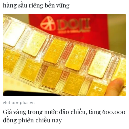
hàng sầu riêng bền vững
Thượng viện Mỹ phê chuẩn đề cử Bộ
trưởng Tư pháp Merrick Garland
11/03/2021 03:45
Ông Merrick Garland, 68 tuổi, là một thẩm phán giàu
vietnamplus.vn
kinh nghiệm và có uy tín, ông từng là quan chức cấp
Giá vàng trong nước đảo chiều, tăng 600.000
cao trong Bộ Tư pháp trước khi được bổ nhiệm làm
đồng phiên chiều nay
thẩm phán cách đây gần 24 năm.