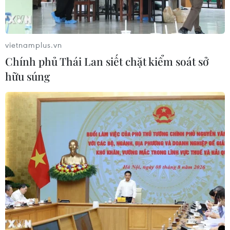
Mexico triển khai hàng nghìn binh sỹ
bảo vệ các vùng trồng bơ trọng điểm
vietnamplus.vn
07/08/2026 00:09
Chính phủ Thái Lan siết chặt kiểm soát sở
hữu súng
Mỹ: Lãi suất thế chấp tăng lên mức
cao nhất kể từ tháng Bảy năm ngoái
07/08/2026 00:05
Mỹ siết chặt quyền công dân theo nơi
sinh, mở rộng chống “du lịch sinh
con”
06/08/2026 22:59