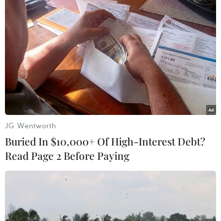
#Bộ Tài chính Mỹ
#Nellie Liang
#Joe Biden
#Janet Yellen
#Ben Harris
#Đề cử
#Cục Dự trữ Liên bang
Mỹ
Theo dõi VietnamPlus
JG Wentworth
Buried In $10,000+ Of High-Interest Debt?
Read Page 2 Before Paying
TIN LIÊN QUAN