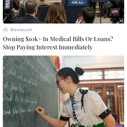
JG Wentworth
Owning $10k+ In Medical Bills Or Loans?
Stop Paying Interest Immediately
Bà Nellie Liang. (Nguồn: Bloomberg)
Theo phóng viên TTXVN tại Washington, ngày
11/3, Tổng thống Mỹ Joe Biden đã công bố
những người được đề cử giữ một số vị trí quan
trọng của Bộ Tài chính.