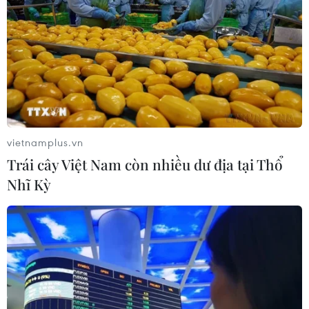
vietnamplus.vn
Trái cây Việt Nam còn nhiều dư địa tại Thổ
Nhĩ Kỳ