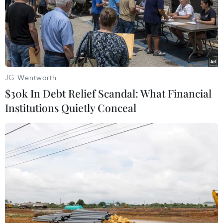
quyền của Tổng thống Biden.
JG Wentworth
$30k In Debt Relief Scandal: What Financial
Institutions Quietly Conceal
Nhà Trắng rút đề cử bà Tanden làm người
đứng đầu Văn phòng Ngân sách