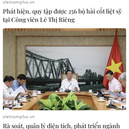
vietnamplus.vn
Phát hiện, quy tập được 256 bộ hài cốt liệt sỹ
tại Công viên Lê Thị Riêng
Tổng thống Mỹ Joe Biden bổ sung danh
sách nhân sự cấp cao Nhà Trắng
05/03/2021 14:59
Nổi bật trong số những gương mặt mới này có Giáo sư
Tim Wu thuộc Đại học Columbia, người từng cảnh báo
nguy cơ một số tập đoàn công nghệ lớn (Big Tech) chi
phối nền kinh tế.
vietnamplus.vn
Rà soát, quản lý diện tích, phát triển ngành