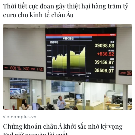
Mỹ điều tra sự cố hàng không liên
Thời tiết cực đoan gây thiệt hại hàng trăm tỷ
quan đến trực thăng chở Tổng thống
euro cho kinh tế châu Âu
Trump
06/08/2026 04:38
Xem thêm
CƠ QUAN CHỦ QUẢN: THÔNG TẤN XÃ VIỆT NAM
Tổng Biên tập: TRẦN TIẾN DUẨN
Phó Tổng Biên tập: NGUYỄN THỊ TÁM, KHÚC THANH
vietnamplus.vn
THỦY
Chứng khoán châu Á khởi sắc nhờ kỳ vọng
Fed giữ nguyên lãi suất