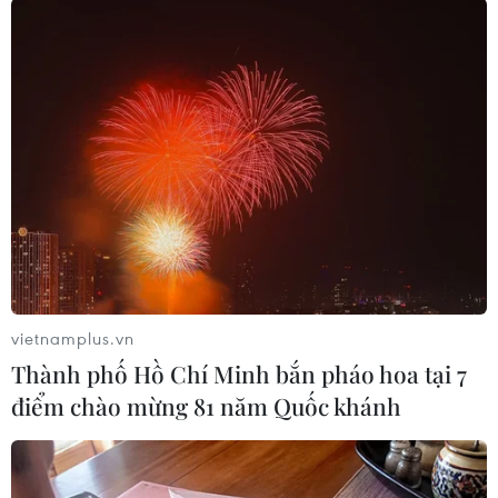
phòng cho Thượng nghị sỹ Dân chủ bang
Colorado Michael Bennet, cũng như trưởng
nhóm phụ trách quá trình chuyển giao của Tổng
thống Biden về việc xác nhận các đề cử nhân
vật liên quan đến lĩnh vực kinh tế./.
(TTXVN/Vietnam+)
vietnamplus.vn
Thành phố Hồ Chí Minh bắn pháo hoa tại 7
điểm chào mừng 81 năm Quốc khánh