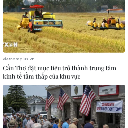
vietnamplus.vn
Cần Thơ đặt mục tiêu trở thành trung tâm
kinh tế tầm thấp của khu vực
Thượng viện Mỹ phê chuẩn bà Gina
Raimondo làm Bộ trưởng Thương mại
02/03/2021 23:21
Bà Gina Raimondo đã nhận được 84 phiếu thuận và 15
phiếu chống từ các nhà lập pháp tại Thượng viện, để
trở thành người lãnh đạo Bộ Thương mại Mỹ trong chính