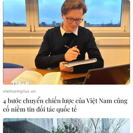
06/08/2026 22:59
Bộ Ngoại giao Mỹ mở rộng kiểm tra
mạng xã hội đối với đương đơn xin
thị thực
06/08/2026 22:52
Chủ tịch Quốc hội Trần Thanh Mẫn
tiếp Đại sứ Hoa Kỳ Jennifer Wicks
06/08/2026 13:43
vietnamplus.vn
4 bước chuyển chiến lược của Việt Nam củng
Tổng thống Trump bác tin Mỹ thiếu
cố niềm tin đối tác quốc tế
hụt vũ khí vì chiến dịch Trung Đông
06/08/2026 09:40