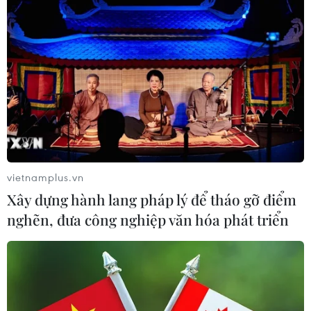
vietnamplus.vn
TIN CÙNG CHUYÊN MỤC
Xây dựng hành lang pháp lý để tháo gỡ điểm
nghẽn, đưa công nghiệp văn hóa phát triển
Chiến dịch siết nhập cư của Mỹ tăng
tốc, ICE bắt giữ 51.000 người
09/08/2026 06:56