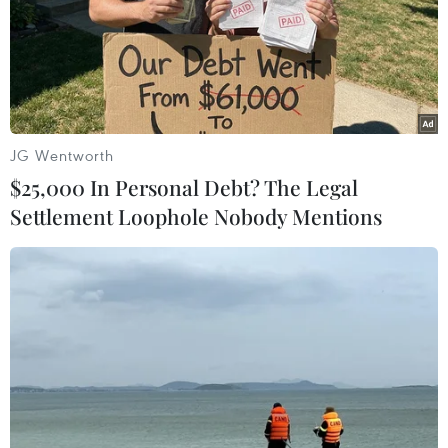
JG Wentworth
$25,000 In Personal Debt? The Legal
Settlement Loophole Nobody Mentions
Mỹ: Bão Dorian có thể mạnh lên cấp 4 khi
đổ bộ vào bang Florida
29/08/2019 15:35
Tại Twitter, ông Trump viết: "Bão nhiệt đới Dorian có thể
sẽ đổ bộ vào bang Florida tối 1/9. Hãy sẵn sàng và làm