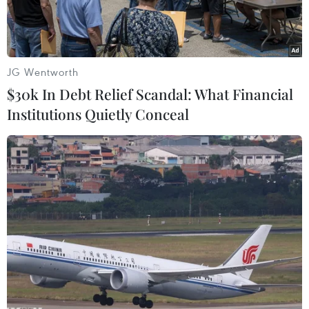
JG Wentworth
$30k In Debt Relief Scandal: What Financial
Institutions Quietly Conceal
Tổng thống Mỹ Donald Trump tại Nhà Trắng. (Ảnh: AFP/TTXVN)
Tổng thống Mỹ Donald Trump ngày 29/8 cho
biết ông đã hủy kế hoạch tham dự các hoạt động
kỷ niệm kết thúc Chiến tranh thế giới thứ Hai
tại Ba Lan, nhằm tập trung ứng phó với cơn bão