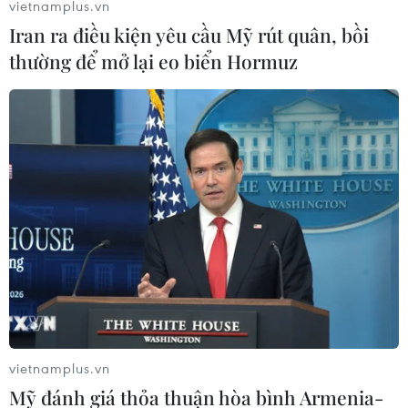
vietnamplus.vn
Iran ra điều kiện yêu cầu Mỹ rút quân, bồi
thường để mở lại eo biển Hormuz
vietnamplus.vn
Mỹ đánh giá thỏa thuận hòa bình Armenia-