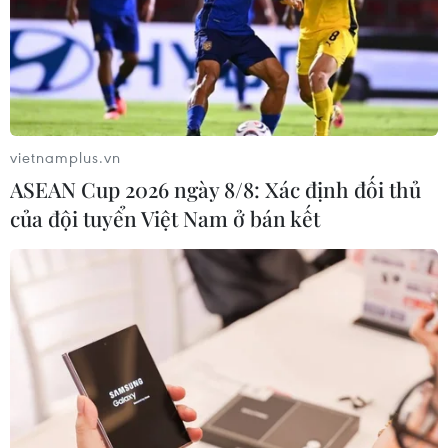
Mỹ truy tố đối tượng bị bắt tại sân
golf của Tổng thống Trump
05/08/2026 06:57
vietnamplus.vn
Xem thêm
ASEAN Cup 2026 ngày 8/8: Xác định đối thủ
của đội tuyển Việt Nam ở bán kết
CƠ QUAN CHỦ QUẢN: THÔNG TẤN XÃ VIỆT NAM
Tổng Biên tập: TRẦN TIẾN DUẨN
Phó Tổng Biên tập: NGUYỄN THỊ TÁM, KHÚC THANH
THỦY