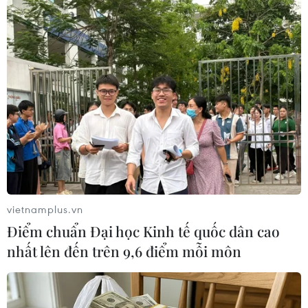
Theo dõi VietnamPlus
TIN LIÊN QUAN
vietnamplus.vn
Điểm chuẩn Đại học Kinh tế quốc dân cao
nhất lên đến trên 9,6 điểm mỗi môn