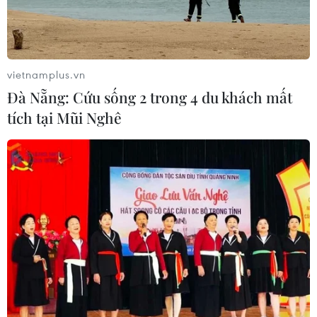
theo chỉ dẫn của Bang và Liên bang, đây sẽ là trận bão
nhiệt đới rất mạnh..."
vietnamplus.vn
Đà Nẵng: Cứu sống 2 trong 4 du khách mất
tích tại Mũi Nghê