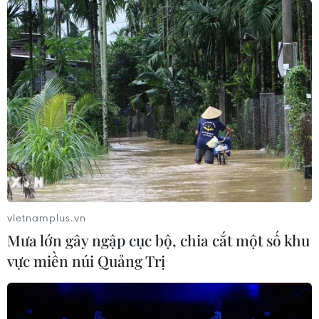
vietnamplus.vn
Mưa lớn gây ngập cục bộ, chia cắt một số khu
vực miền núi Quảng Trị