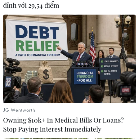
đỉnh với 29,54 điểm
(TTXVN/Vietnam+)
JG Wentworth
#Donald Trump
#Chiến tranh thế giới thứ Hai
Owning $10k+ In Medical Bills Or Loans?
#Bão Dorian
#Bão nhiệt đới
#Đổ bộ
Stop Paying Interest Immediately