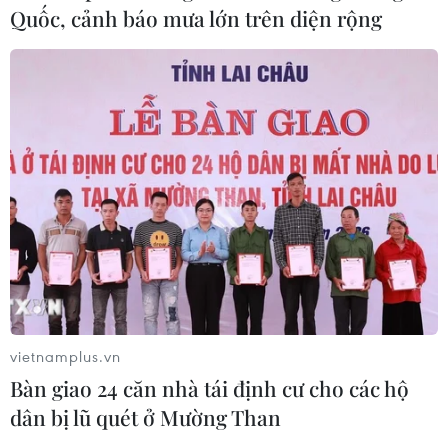
Quốc, cảnh báo mưa lớn trên diện rộng
suất nếu lạm phát không sớm hạ
nhiệt
06/08/2026 03:46
Sản lượng vàng của Trung Quốc
giảm trong nửa đầu năm 2026
06/08/2026 03:41
Kim ngạch xuất khẩu vượt mốc 100
tỷ USD, Hàn Quốc lập kỷ lục thặng
dư vãng lai
vietnamplus.vn
06/08/2026 03:34
Bàn giao 24 căn nhà tái định cư cho các hộ
dân bị lũ quét ở Mường Than
Moody’s cảnh báo hạ tầng điện hạn