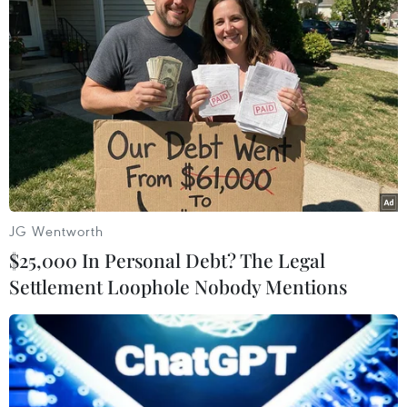
Nga đánh giá triển vọng hợp tác kinh tế với Mỹ,
châu Âu
EU đề xuất gói trừng phạt thứ 21 nhằm vào
Nga, mở rộng nhiều lĩnh vực mới
Nga mở màn tập trận hạt nhân quy
mô lớn, phóng thử tên lửa đạn đạo
JG Wentworth
$25,000 In Personal Debt? The Legal
Settlement Loophole Nobody Mentions
TIN LIÊN QUAN