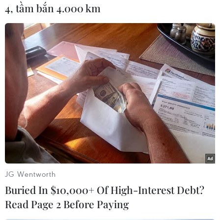
4, tầm bắn 4.000 km
hai thị trường giao dịch kim loại ở
London (Anh) và Chicago (Mỹ).
(TTXVN/Vietnam+)
JG Wentworth
Buried In $10,000+ Of High-Interest Debt?
Read Page 2 Before Paying