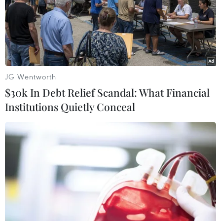
JG Wentworth
$30k In Debt Relief Scandal: What Financial
Institutions Quietly Conceal
Nguy cơ thiếu nhôm nếu Mỹ ban hành
lệnh cấm nhập khẩu từ Nga
26/10/2022 12:25
Nhà Trắng đang cân nhắc 3 phương án lựa chọn gồm