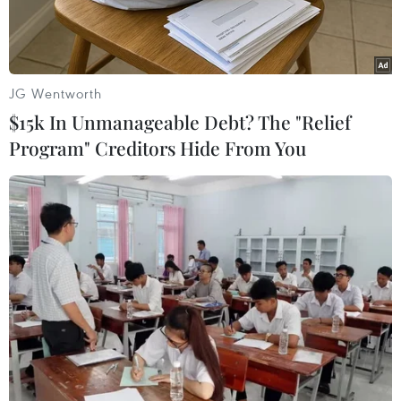
JG Wentworth
$15k In Unmanageable Debt? The "Relief
Program" Creditors Hide From You
Tổng thống Mỹ Joe Biden phát biểu tại Nhà Trắng ở
Washington, D.C. (Ảnh: AFP/TTXVN)
Ngày 14/5, Tổng thống Mỹ Joe Biden đã ký ban
hành luật cấm nhập khẩu uranium làm giàu cấp
độ thấp, chưa qua chiếu xạ, từ Nga.