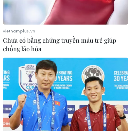
áp đặt lệnh cấm hoàn toàn đối với nhôm của Nga, tăng
mạnh thuế và các biện pháp trừng phạt đối với công ty
nhôm Rusal của Nga.
vietnamplus.vn
Chưa có bằng chứng truyền máu trẻ giúp
chống lão hóa
Mỹ tiếp tục trừng phạt và cấm nhập khẩu