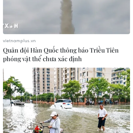
Triều Tiên quan ngại các hoạt động
quân sự của Mỹ, Nhật Bản và NATO
03/08/2026 08:42
vietnamplus.vn
Quân đội Hàn Quốc thông báo Triều Tiên
phóng vật thể chưa xác định
Hàn Quốc lần đầu thử nghiệm rà phá
thủy lôi ứng dụng AI
03/08/2026 07:22
Tàu chiến Hàn Quốc giành danh
hiệu 'Top Gun trên biển' tại RIMPAC
sau 16 năm
03/08/2026 06:34