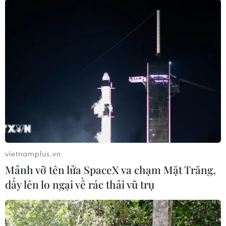
#Nhà nước Hồi giáo
Sri Lanka
Theo dõi VietnamPlus
TIN LIÊN QUAN
vietnamplus.vn
Mảnh vỡ tên lửa SpaceX va chạm Mặt Trăng,
dấy lên lo ngại về rác thải vũ trụ