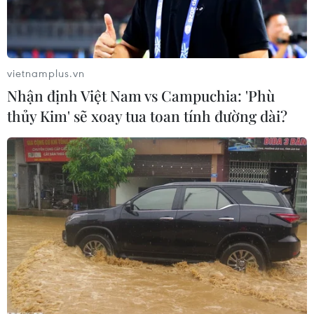
vietnamplus.vn
Nhận định Việt Nam vs Campuchia: 'Phù
thủy Kim' sẽ xoay tua toan tính đường dài?
Tổng thống Sri Lanka Maithripala Sirisena (Nguồn:
en.kremlin.ru)
Truyền thông Sri Lanka ngày 20/5 đưa tin Tổng
thống nước này, Maithripala Sirisena kêu gọi
các nước hợp tác trong việc chia sẻ thông tin
tình báo để đối phó với các mỗi đe dọa khủng