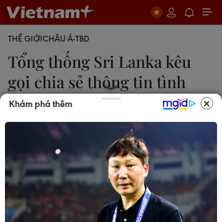
THẾ GIỚI
CHÂU Á-TBD
Tổng thống Sri Lanka kêu
gọi chia sẻ thông tin tình
báo
Khám phá thêm
Thúc Anh
20/05/2019 12:11
Truyền thông Sri Lanka ngày 20/5 đưa tin Tổng
thống nước này, Maithripala Sirisena kêu gọi các
nước hợp tác trong việc chia sẻ thông tin tình báo
để đối phó với các mỗi đe dọa khủng bố quốc tế.