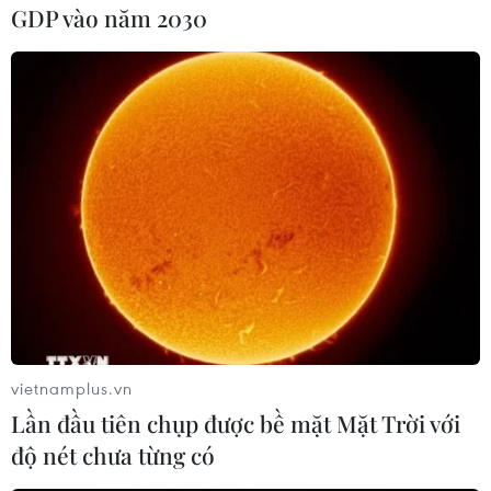
GDP vào năm 2030
(TTXVN/Vietnam+)
vietnamplus.vn
Lần đầu tiên chụp được bề mặt Mặt Trời với
#Sri Lanka
#Thông tin tình báo
#Khủng bố quốc tế
độ nét chưa từng có
#Khủng bố ở Paris
#Nhà thờ Công giáo