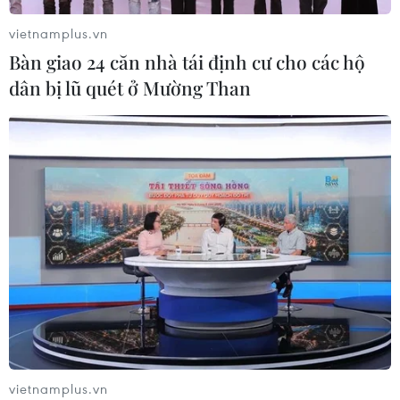
Xem thêm
vietnamplus.vn
Bàn giao 24 căn nhà tái định cư cho các hộ
dân bị lũ quét ở Mường Than
CƠ QUAN CHỦ QUẢN: THÔNG TẤN XÃ VIỆT NAM
Tổng Biên tập: TRẦN TIẾN DUẨN
Phó Tổng Biên tập: NGUYỄN THỊ TÁM, KHÚC THANH
THỦY
Sở hữu trí tuệ
Quy định sử dụng
RSS
Hỗ trợ
Ngôn ngữ
TTXVN
vietnamplus.vn