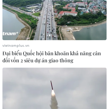
04/08/2026 07:44
6 tháng năm 2026, Trung Quốc kỷ
luật hơn 1.500 cán bộ kiểm tra, giám
sát
04/08/2026 07:07
vietnamplus.vn
Đại biểu Quốc hội băn khoăn khả năng cân
Mỹ bán đồng euro để hỗ trợ Nhật
đối vốn 2 siêu dự án giao thông
Bản vực dậy đồng yen
03/08/2026 15:34
Việt Nam tham dự Trại hè Khoa học
châu Á 2026 tại Hong Kong
03/08/2026 10:14