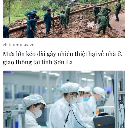
thủ đô Colombo.
vietnamplus.vn
Mưa lớn kéo dài gây nhiều thiệt hại về nhà ở,
giao thông tại tỉnh Sơn La
Sri Lanka ban bố lệnh giới nghiêm toàn
quốc đêm thứ 2 liên tiếp
14/05/2019 14:26