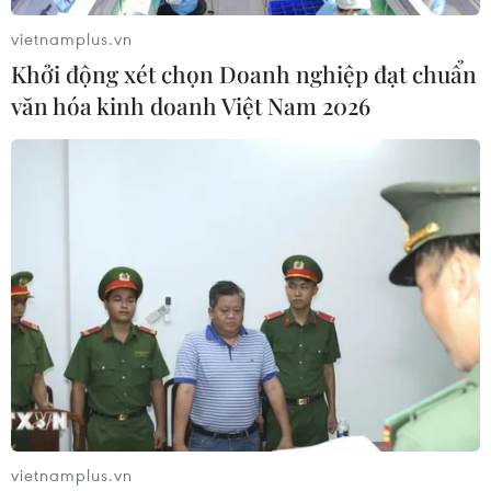
vietnamplus.vn
Khởi động xét chọn Doanh nghiệp đạt chuẩn
văn hóa kinh doanh Việt Nam 2026
Sri Lanka: Tình hình nằm trong tầm kiểm
soát sau vụ đụng độ
15/05/2019 11:00
Sri Lanka đã kiểm soát hoàn toàn tình hình sau khi xảy
ra vụ đụng độ 2 ngày trước tại vùng Tây Bắc nước này
khiến một người thiệt mạng, hàng chục cửa hiệu, nhà
cửa và thánh đường Hồi giáo bị phá hoại.
vietnamplus.vn