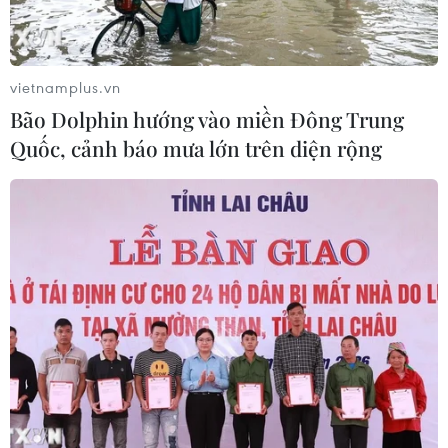
Động đất Nhật Bản: Nghĩa cử
của 5 công dân Việt Nam từ lời kể
vietnamplus.vn
người trong cuộc
Bão Dolphin hướng vào miền Đông Trung
03/08/2026 03:25
Quốc, cảnh báo mưa lớn trên diện rộng
Nhật Bản-Mỹ xác nhận can thiệp thị
trường ngoại hối để hỗ trợ đồng yen
03/08/2026 00:36
Australia hoàn thiện dự luật buộc các
nền tảng số trả phí cho báo chí
03/08/2026 00:25