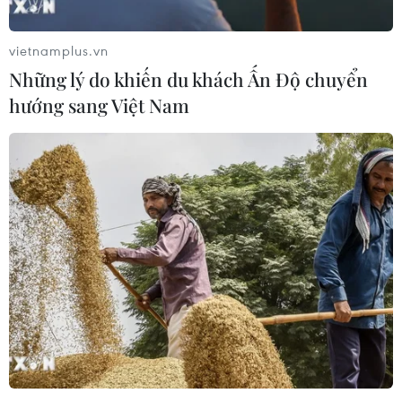
Xem thêm
vietnamplus.vn
Những lý do khiến du khách Ấn Độ chuyển
hướng sang Việt Nam
CƠ QUAN CHỦ QUẢN: THÔNG TẤN XÃ VIỆT NAM
Tổng Biên tập: TRẦN TIẾN DUẨN
Phó Tổng Biên tập: NGUYỄN THỊ TÁM, KHÚC THANH
THỦY
Sở hữu trí tuệ
Quy định sử dụng
RSS
Hỗ trợ
Ngôn ngữ
TTXVN
Dịch vụ tin
Quảng cáo