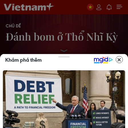
CHỦ ĐỀ
Đánh bom ở Thổ Nhĩ Kỳ
Khám phá thêm
Hàng nghìn người biểu tình chống
khủng bố trên khắp Thổ Nhĩ Kỳ
19/12/2016 03:32
Thổ Nhĩ Kỳ bắt 7 người liên quan vụ
đánh bom xe buýt chở binh lính
17/12/2016 14:53