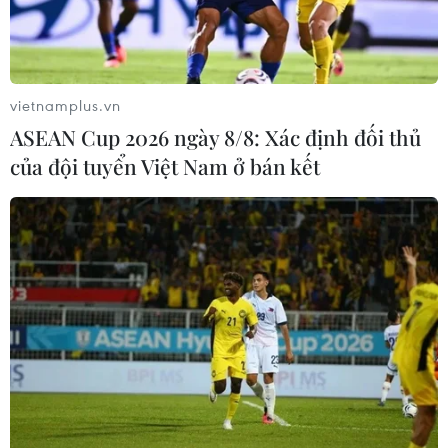
Thủ tướng Anh: Vụ đâm xe gần đền
thờ có thể là tấn công khủng bố
vietnamplus.vn
19/06/2017 04:44
ASEAN Cup 2026 ngày 8/8: Xác định đối thủ
của đội tuyển Việt Nam ở bán kết
Khủng bố bằng xe kinh hoàng ở
London, 11 người thương vong
19/06/2017 04:05
Anh: Thêm người bị tấn công bằng
dao gần đền thờ FinsburyPark
19/06/2017 02:55