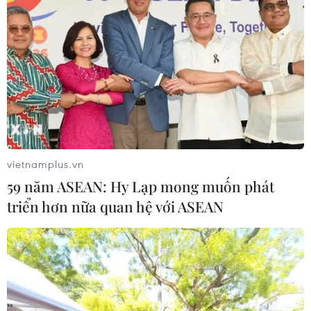
cuộc đời
08/08/2026 06:00
Dắt chó đi dạo không đúng quy
định, bị phạt đến 2 triệu đồng?
08/08/2026 04:16
vietnamplus.vn
Thổ Nhĩ Kỳ tăng cường truy quét IS,
59 năm ASEAN: Hy Lạp mong muốn phát
bắt giữ hơn 100 nghi phạm
triển hơn nữa quan hệ với ASEAN
07/08/2026 14:55
Tây Ban Nha triệt phá đường dây
buôn người xuyên Địa Trung Hải