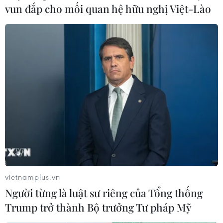
vun đắp cho mối quan hệ hữu nghị Việt-Lào
Vụ cháy chung cư: Chính phủ Anh công bố
các khoản hỗ trợ nạn nhân
19/06/2017 02:39
Thủ tướng Anh Theresa May tuyên bố chính phủ sẽ hỗ
trợ đầy đủ những người còn sống sót sau vụ cháy tòa
chung cư Grenfell Tower ở thủ đô London.
vietnamplus.vn
Người từng là luật sư riêng của Tổng thống
Trump trở thành Bộ trưởng Tư pháp Mỹ