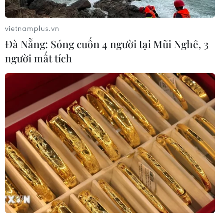
vietnamplus.vn
Đà Nẵng: Sóng cuốn 4 người tại Mũi Nghê, 3
người mất tích