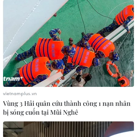
Thủ tướng Anh xin lỗi người dân vì vụ
cháy chung cư kinh hoàng
22/06/2017 00:42
Thủ tướng May thừa nhận các phản ứng đã không
đúng mức "như lẽ ra phải thế" và đây là một thất bại
của nhà nước, chính quyền địa phương khi không giúp
vietnamplus.vn
đỡ được người dân.
Vùng 3 Hải quân cứu thành công 1 nạn nhân
bị sóng cuốn tại Mũi Nghê