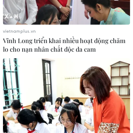
vietnamplus.vn
Vĩnh Long triển khai nhiều hoạt động chăm
lo cho nạn nhân chất độc da cam
Thu âm cho ca khúc. (Nguồn: metro.co.uk)
MV từ thiện với những hình ảnh đầy xúc cảm
được các ngôi sao ca nhạc thế giới ghi hình và
thu âm nhằm ủng hộ các nạn nhân trong vụ hỏa
hoạn tại chung cư Grenfell Tower (Anh) đã lần
đầu tiên được phát sóng trên kênh truyền hình
ITV hôm 21/6.