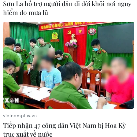
Sơn La hỗ trợ người dân di dời khỏi nơi nguy
màu
hiểm do mưa lũ
13/06/2026 15:12
Xem thêm
CƠ QUAN CHỦ QUẢN: THÔNG TẤN XÃ VIỆT NAM
Tổng Biên tập: TRẦN TIẾN DUẨN
Phó Tổng Biên tập: NGUYỄN THỊ TÁM, KHÚC THANH
THỦY
vietnamplus.vn
Tiếp nhận 47 công dân Việt Nam bị Hoa Kỳ
Sở hữu trí tuệ
Quy định sử dụng
trục xuất về nước