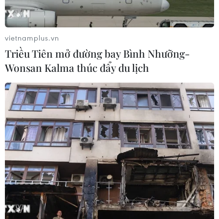
vietnamplus.vn
Triều Tiên mở đường bay Bình Nhưỡng-
Wonsan Kalma thúc đẩy du lịch
TIN CÙNG CHUYÊN MỤC
Chương trình nghệ thuật 'Giai điệu
Tổ quốc' - Khắc họa một Việt Nam
vươn mình
03/08/2026 15:58
Người thầy, người cha và quê hương
cùng xuất hiện trong concert của
Hương Tràm