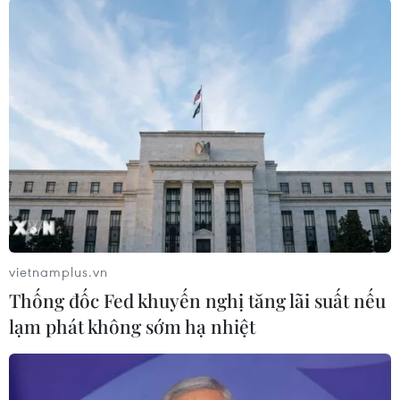
#tội phạm hình sự
#hình sự
#công an
#vụ án
#phạm pháp
#pháp luật
#pháp đình
#xã hội
#an ninh xã hội
#chính trị
#VietnamPlus
#Vietnam
#Plus.
Anh
Theo dõi VietnamPlus
vietnamplus.vn
Thống đốc Fed khuyến nghị tăng lãi suất nếu
lạm phát không sớm hạ nhiệt
TIN LIÊN QUAN