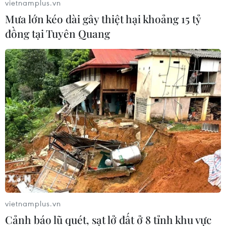
vietnamplus.vn
Đĩa đơn từ thiện này đã chiếm vị trí quán quân
Mưa lớn kéo dài gây thiệt hại khoảng 15 tỷ
bảng xếp hạng iTunes và ở 14 nước trên toàn
đồng tại Tuyên Quang
thế giới chỉ vài giờ sau khi được phát hành hôm
21/6.
Ca khúc từ thiện này được phát sóng đầu tiên
trên các đài phát thanh lớn từ 8 giờ sáng hôm
21/6, sau khi nhiều bức ảnh chụp các nghệ
sỹ như Robbie Williams, Emili Sande, James
Blunt, Jessie J và Louis Tomlinson... trong quá
trình thu âm được tung ra trước đó./.
(TTXVN/Vietnam+)
vietnamplus.vn
Cảnh báo lũ quét, sạt lở đất ở 8 tỉnh khu vực