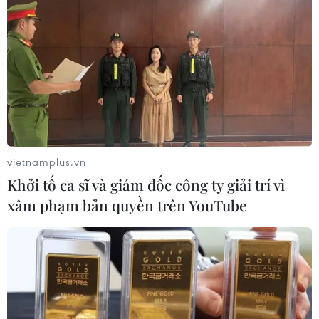
Hàng nghìn người tham dự đại nhạc
hội "Eo Gió - Vũ điệu biển xanh"
11/07/2026 15:41
Chương trình hòa nhạc 'The
Symphony of Time' hội tụ ba nghệ sỹ
opera quốc tế
vietnamplus.vn
10/07/2026 15:34
Khởi tố ca sĩ và giám đốc công ty giải trí vì
xâm phạm bản quyền trên YouTube
Giọng ca 17 tuổi của Việt Nam giành
giải Vàng tại Liên hoan Nghệ thuật
châu Á 2026
09/07/2026 04:11