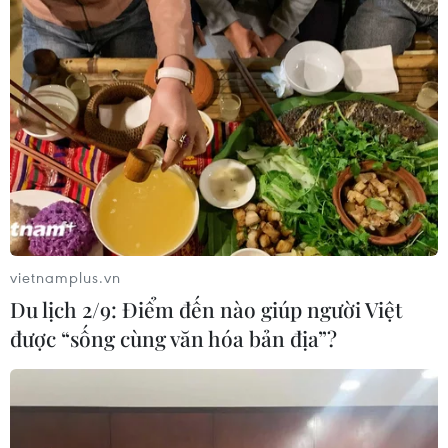
Thành phố Hồ Chí Minh: Bền bỉ “giữ
lửa” dòng nhạc cổ động trong kỷ
nguyên số
15/07/2026 07:52
Lớp học ca trù miễn phí góp phần
lan tỏa giá trị di sản trong cộng đồng
15/07/2026 03:45
vietnamplus.vn
Du lịch 2/9: Điểm đến nào giúp người Việt
Gala Tổ quốc bình yên - bản trường
được “sống cùng văn hóa bản địa”?
ca nghệ thuật về lực lượng An ninh
nhân dân
12/07/2026 15:21