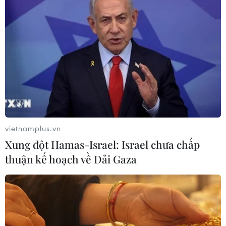
vietnamplus.vn
Biểu tình đòi công lý cho các nạn nhân vụ
Xung đột Hamas-Israel: Israel chưa chấp
cháy chung cư tại Anh
thuận kế hoạch về Dải Gaza
17/06/2017 03:56
Hơn 350 người - trong đó có những nhân vật nổi tiếng
như ngôi sao nhạc pop Lily Allen - đã biểu tình trước
Tòa thị chính Kensington ở thủ đô London đòi công lý
cho các nạn nhân vụ cháy chung cư.