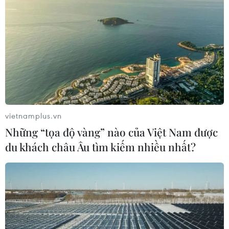
vietnamplus.vn
Những “tọa độ vàng” nào của Việt Nam được
du khách châu Âu tìm kiếm nhiều nhất?