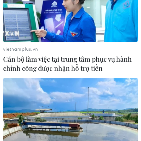
Cảnh sát Anh đã mở cuộc điều tra hình sự về vụ cháy
tòa chung cư cao tầng Grenfell Tower ở London nhưng
"không có dấu hiệu nào cho thấy vụ cháy xuất phát từ
hành vi cố ý."
vietnamplus.vn
Cán bộ làm việc tại trung tâm phục vụ hành
chính công được nhận hỗ trợ tiền