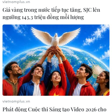
vietnamplus.vn
Giá vàng trong nước tiếp tục tăng, SJC lên
ngưỡng 143,3 triệu đồng mỗi lượng
Thủ tướng Anh xin lỗi người dân vì vụ
cháy chung cư kinh hoàng
22/06/2017 00:42
Thủ tướng May thừa nhận các phản ứng đã không
đúng mức "như lẽ ra phải thế" và đây là một thất bại
của nhà nước, chính quyền địa phương khi không giúp
đỡ được người dân.
vietnamplus.vn
Phát động Cuộc thi Sáng tạo Video 2026 cho