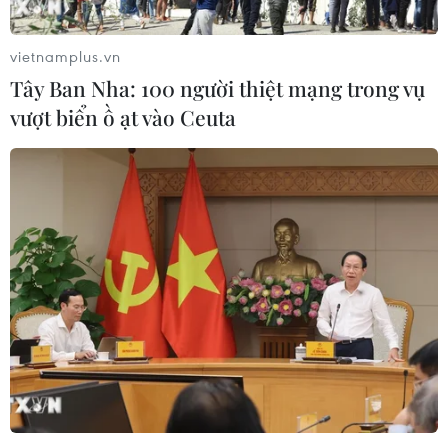
Xem thêm
vietnamplus.vn
Tây Ban Nha: 100 người thiệt mạng trong vụ
vượt biển ồ ạt vào Ceuta
CƠ QUAN CHỦ QUẢN: THÔNG TẤN XÃ VIỆT NAM
Tổng Biên tập: TRẦN TIẾN DUẨN
Phó Tổng Biên tập: NGUYỄN THỊ TÁM, KHÚC THANH
THỦY
Sở hữu trí tuệ
Quy định sử dụng
RSS
Hỗ trợ
Ngôn ngữ
TTXVN