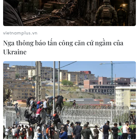
Việt Nam sẽ vượt Phillippines về tăng
trưởng thị trường chứng khoán
vietnamplus.vn
30/11/2017 07:50
Nga thông báo tấn công căn cứ ngầm của
Ukraine
Chứng khoán tiếp đà tăng, chỉ số
VN-Index có thêm gần 11 điểm
29/11/2017 08:52
Các chỉ số chứng khoán chủ chốt của
Mỹ tiếp tục lập đỉnh mới
29/11/2017 01:24