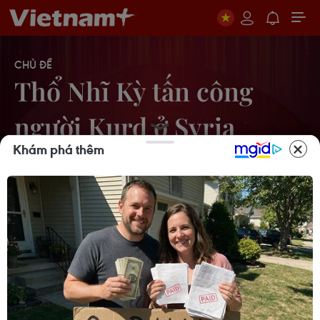
CHỦ ĐỀ
Thổ Nhĩ Kỳ tấn công
người Kurd ở Syria
Khám phá thêm
Thổ Nhĩ Kỳ tiến hành không kích khu
vực người Kurd ở Syria
05/10/2023 09:03
Thổ Nhĩ Kỳ thông báo tiêu diệt 21