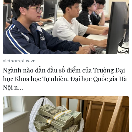
12/11/2019 10:29
Syria: Xảy ra 3 vụ đánh bom đồng
thời tại Qamishli của người Kurd
12/11/2019 00:05
vietnamplus.vn
Ngành nào dẫn đầu số điểm của Trường Đại
Lãnh đạo Thổ Nhĩ Kỳ và Nga điện
học Khoa học Tự nhiên, Đại học Quốc gia Hà
đàm về tình hình Syria
Nội n…
10/11/2019 04:10
Thổ Nhĩ Kỳ và lực lượng nổi dậy bất
ngờ tấn công vào Bắc Syria