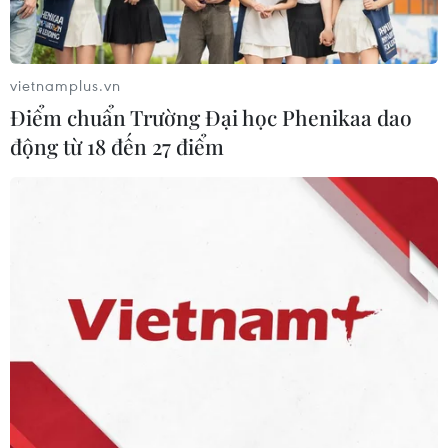
Xem thêm
vietnamplus.vn
Điểm chuẩn Trường Đại học Phenikaa dao
động từ 18 đến 27 điểm
CƠ QUAN CHỦ QUẢN: THÔNG TẤN XÃ VIỆT NAM
Tổng Biên tập: TRẦN TIẾN DUẨN
Phó Tổng Biên tập: NGUYỄN THỊ TÁM, KHÚC THANH
THỦY
Sở hữu trí tuệ
Quy định sử dụng
RSS
Hỗ trợ
Ngôn ngữ
TTXVN