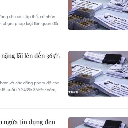
áng cho các tập thể, cá nhân
 vi phạm pháp luật liên quan đến
nặng lãi lên đến 365%
 Thơm và các đồng phạm đã cho
c lãi suất từ 243%-365%/năm,
n ngừa tín dụng đen