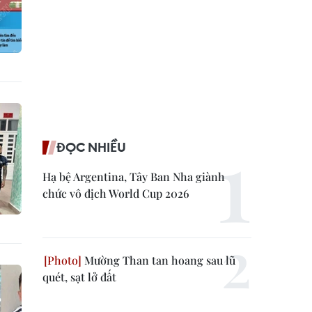
ĐỌC NHIỀU
Hạ bệ Argentina, Tây Ban Nha giành
chức vô địch World Cup 2026
Mường Than tan hoang sau lũ
quét, sạt lở đất