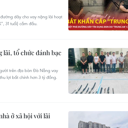
đường dây cho vay nặng lãi hoạt
”, 31 tuổi) cầm đầu.
 lãi, tổ chức đánh bạc
gười trên địa bàn Đà Nẵng vay
thu lợi bất chính hơn 3 tỷ đồng.
hà ở xã hội với lãi