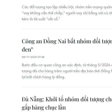
Các đối tượng tạo lập nhiều hội, nhóm trên mạng quảng 
“vay không cần thế chấp," người vay chỉ bằng vài cú n
kèm là lãi suất “cắt cổ.”
Công an Đồng Nai bắt nhóm đối tượn
đen”
08/11/2025 07:48
Bước đầu cơ quan công an xác định, từ tháng 5/2024 
tượng đã cho hàng trăm người trên địa bàn tỉnh Đồng Nai
lợi bất chính hàng tỷ đồng.
Đà Nẵng: Khởi tố nhóm đối tượng cho 
gấp hàng chục lần