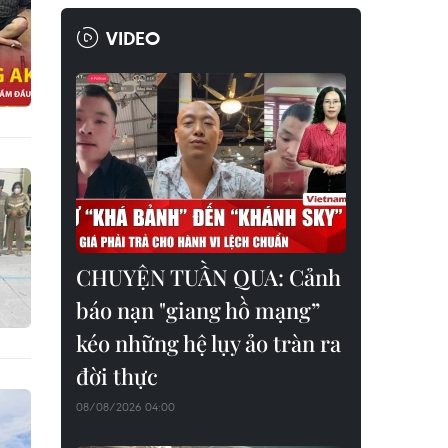
VIDEO
CHUYỆN TUẦN QUA: Cảnh
báo nạn "giang hồ mạng”
kéo những hệ lụy ảo tràn ra
đời thực
08/08/2026 04:00