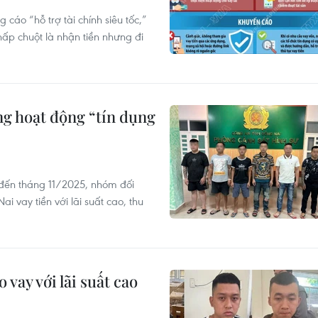
cáo “hỗ trợ tài chính siêu tốc,”
hấp chuột là nhận tiền nhưng đi
g hoạt động “tín dụng
đến tháng 11/2025, nhóm đối
 vay tiền với lãi suất cao, thu
vay với lãi suất cao