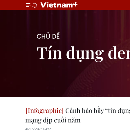
CHỦ ĐỀ
Tín dụng đe
Cảnh báo bẫy “tín dụn
mạng dịp cuối năm
31/12/2025 03:46