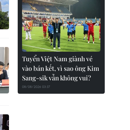
Tuyển Việt Nam giành vé
vào bán kết, vì sao ông Kim
Sang-sik vẫn không vui?
08/08/2026 03:37