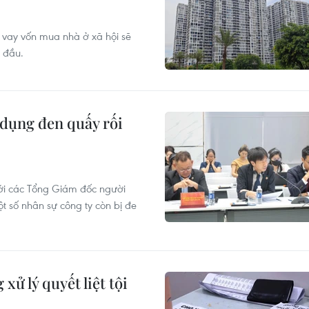
i vay vốn mua nhà ở xã hội sẽ
 đầu.
 dụng đen quấy rối
tới các Tổng Giám đốc người
t số nhân sự công ty còn bị đe
xử lý quyết liệt tội