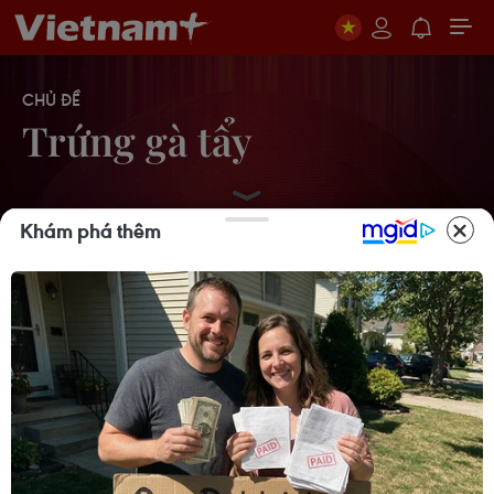
CHỦ ĐỀ
Trứng gà tẩy
Khám phá thêm
Không có trứng Trung Quốc "đội lốt"
trứng gà ta
22/10/2009 02:33
Nhập nhằng, hoa mắt với muôn loại
trứng gà
21/10/2009 07:52