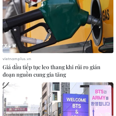
đều có thêm sự góp mặt của món ăn miền khác, tùy
theo sở thích của gia đình, vì vậy, món ăn ngày Tết ngày
càng trở nên phong phú, hấp dẫn hơn.
vietnamplus.vn
Giá dầu tiếp tục leo thang khi rủi ro gián
đoạn nguồn cung gia tăng