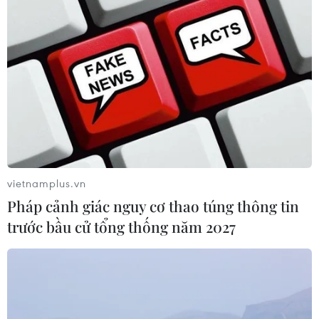
Sản lượng vàng của Trung Quốc
giảm trong nửa đầu năm 2026
06/08/2026 03:41
Giá vàng trong nước tiếp tục tăng,
SJC lên ngưỡng 143,3 triệu đồng mỗi
lượng
vietnamplus.vn
06/08/2026 02:12
Pháp cảnh giác nguy cơ thao túng thông tin
trước bầu cử tổng thống năm 2027
Xem thêm