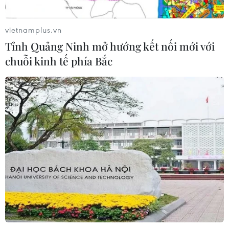
cuộc đua công nghệ ra Đông Nam Á
08/08/2026 03:00
vietnamplus.vn
Tỉnh Quảng Ninh mở hướng kết nối mới với
chuỗi kinh tế phía Bắc
Canada áp dụng biện pháp tự vệ tạm
thời với tủ gỗ và tủ lavabo nhập khẩu
07/08/2026 14:52
Indonesia không áp thuế chống bán
phá giá với nhựa từ Việt Nam
07/08/2026 14:45
Giá vàng hướng tới tuần tăng mạnh
nhất kể từ tháng 1/2026