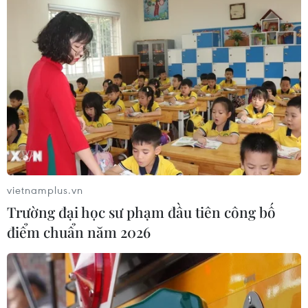
vietnamplus.vn
Trường đại học sư phạm đầu tiên công bố
điểm chuẩn năm 2026
Khám phá những món đặc sản ngày Tết
của các vùng miền
05/02/2021 09:00
Do sự giao thoa về văn hóa, mâm cỗ Tết mỗi vùng miền