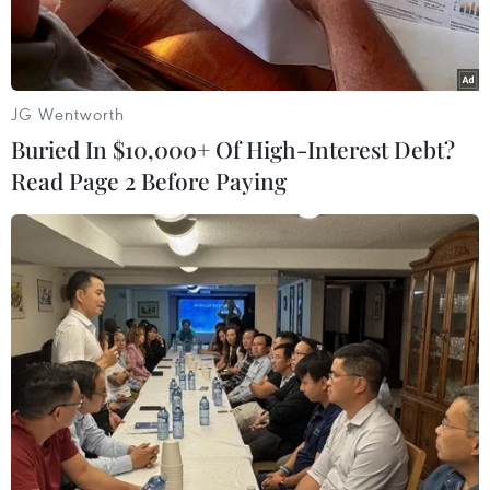
JG Wentworth
Buried In $10,000+ Of High-Interest Debt?
Read Page 2 Before Paying
Món rượu nếp (cơm rượu) đặc trưng của Tết Đoan ngọ. (Ảnh:
Nhật Anh/TTXVN)
Ghi nhận tại thị trường Thành phố Hồ Chí
Minh ngày 25/6 (tức nhằm ngày 5/5-Tết Đoan