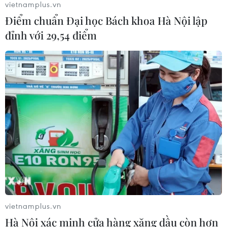
vietnamplus.vn
07/08/2026 08:14
Điểm chuẩn Đại học Bách khoa Hà Nội lập
đỉnh với 29,54 điểm
Giá vàng trong nước giảm nhẹ,
thương hiệu SJC lùi về ngưỡng 142,2
triệu đồng
07/08/2026 02:21
Giá dầu tăng vọt do Iran xem xét cấm
tàu Mỹ và Israel qua eo biển Hormuz
07/08/2026 00:45
Giá vàng thế giới quay đầu giảm nhẹ
vietnamplus.vn
do áp lực chốt lời
Hà Nội xác minh cửa hàng xăng dầu còn hơn