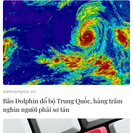
Giá vàng tăng phiên thứ tư liên tiếp,
chạm mức cao nhất trong 7 tuần
06/08/2026 08:36
Xăng dầu trong nước đồng loạt giảm,
E10RON95-III xuống còn 22.324
đồng/lít
06/08/2026 08:07
vietnamplus.vn
Bão Dolphin đổ bộ Trung Quốc, hàng trăm
Kim ngạch thương mại
nghìn người phải sơ tán
song phương giữa hai nước Việt Nam
và Thái Lan
06/08/2026 06:24