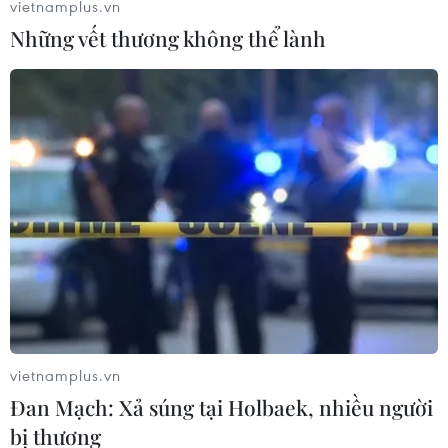
vietnamplus.vn
Những vết thương không thể lành
Gần 20.000 học sinh học lịch sử tại Hoàng
thành Thăng Long và Cổ Loa
28/08/2019 09:52
Với những nỗ lực của Trung tâm Bảo tồn di sản Thăng
Long-Hà Nội, chương trình đã góp phần đưa di sản tiếp
cận thế hệ trẻ, giúp học sinh thêm hiểu, yêu di sản, trân
trọng các giá trị văn hóa dân tộc.
vietnamplus.vn
Đan Mạch: Xả súng tại Holbaek, nhiều người
bị thương