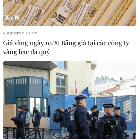
(TTXVN/Vietnam+)
vietnamplus.vn
Giá vàng ngày 10/8: Bảng giá tại các công ty
vàng bạc đá quý
#Thành phố Hồ Chí Minh
#Tết đoan ngọ
#Cơm rượu
#Bánh ú tro
#thực phẩm chế biến sẵn
#tết diệt sâu bọ
Tp. Hồ Chí Minh