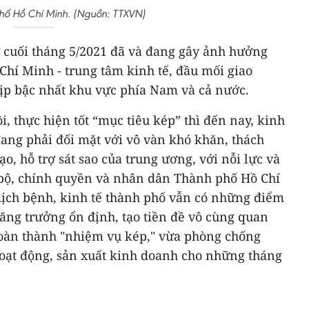
hố Hồ Chí Minh. (Nguồn: TTXVN)
 cuối tháng 5/2021 đã và đang gây ảnh hưởng
hí Minh - trung tâm kinh tế, đầu mối giao
ịp bậc nhất khu vực phía Nam và cả nước.
, thực hiện tốt “mục tiêu kép” thì đến nay, kinh
ang phải đối mặt với vô vàn khó khăn, thách
ạo, hỗ trợ sát sao của trung ương, với nỗi lực và
bộ, chính quyền và nhân dân Thành phố Hồ Chí
dịch bệnh, kinh tế thành phố vẫn có những điểm
tăng trưởng ổn định, tạo tiền đề vô cùng quan
hoàn thành "nhiệm vụ kép," vừa phòng chống
hoạt động, sản xuất kinh doanh cho những tháng