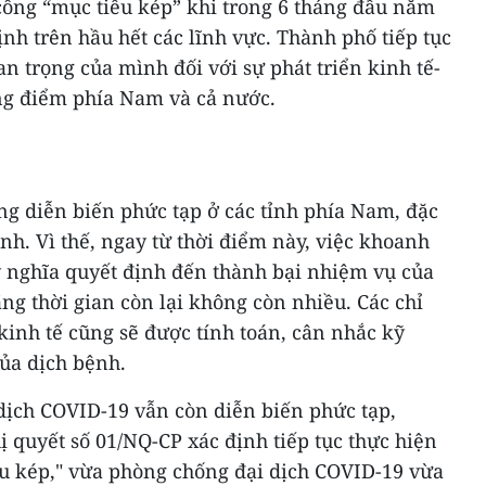
công “mục tiêu kép” khi trong 6 tháng đầu năm
ịnh trên hầu hết các lĩnh vực. Thành phố tiếp tục
uan trọng của mình đối với sự phát triển kinh tế-
ọng điểm phía Nam và cả nước.
ng diễn biến phức tạp ở các tỉnh phía Nam, đặc
nh. Vì thế, ngay từ thời điểm này, việc khoanh
 ý nghĩa quyết định đến thành bại nhiệm vụ của
ng thời gian còn lại không còn nhiều. Các chỉ
 kinh tế cũng sẽ được tính toán, cân nhắc kỹ
ủa dịch bệnh.
dịch COVID-19 vẫn còn diễn biến phức tạp,
 quyết số 01/NQ-CP xác định tiếp tục thực hiện
êu kép," vừa phòng chống đại dịch COVID-19 vừa