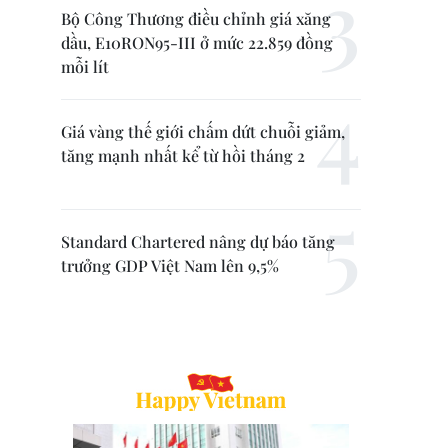
Bộ Công Thương điều chỉnh giá xăng
dầu, E10RON95-III ở mức 22.859 đồng
mỗi lít
Giá vàng thế giới chấm dứt chuỗi giảm,
tăng mạnh nhất kể từ hồi tháng 2
Standard Chartered nâng dự báo tăng
trưởng GDP Việt Nam lên 9,5%