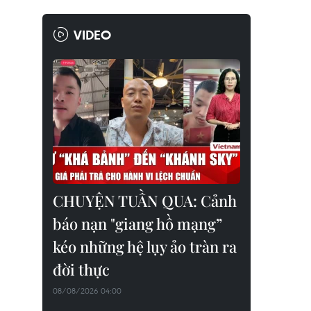
VIDEO
CHUYỆN TUẦN QUA: Cảnh
báo nạn "giang hồ mạng”
kéo những hệ lụy ảo tràn ra
đời thực
08/08/2026 04:00