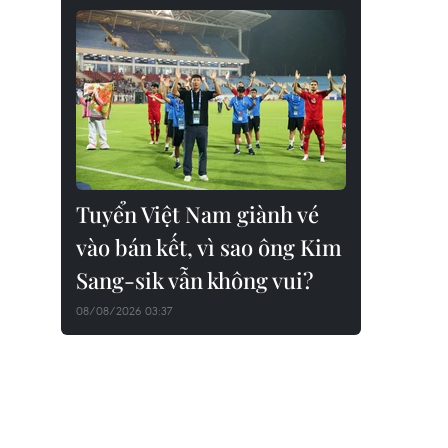
Tuyển Việt Nam giành vé
vào bán kết, vì sao ông Kim
Sang-sik vẫn không vui?
08/08/2026 03:37