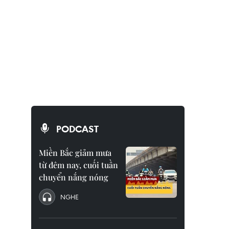
PODCAST
Miền Bắc giảm mưa
từ đêm nay, cuối tuần
chuyển nắng nóng
NGHE