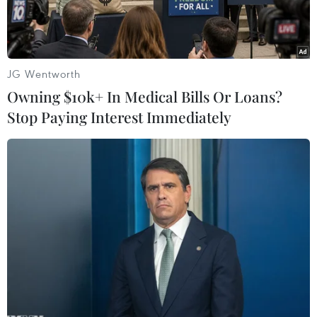
phố.
JG Wentworth
Owning $10k+ In Medical Bills Or Loans?
Stop Paying Interest Immediately
Các phương tiện lưu thông trên đường Mai Chí Thọ, Thành phố
Hồ Chí Minh. (Ảnh: Tiến Lực/TTXVN)
Sở Giao thông Vận tải Thành phố Hồ Chí
Minh vừa có văn bản báo cáo Ủy ban Nhân