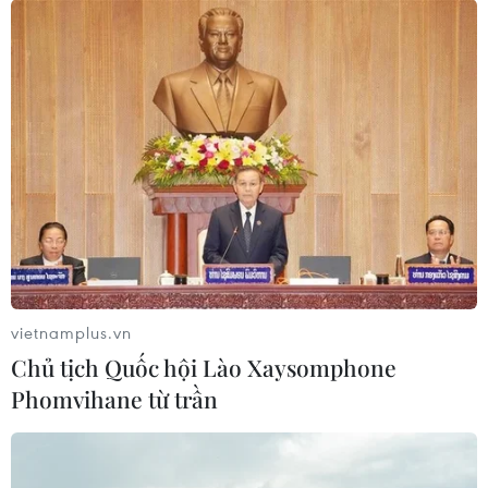
vietnamplus.vn
Chủ tịch Quốc hội Lào Xaysomphone
Giải quyết ùn tắc giao thông ở Hà Nội:
Phomvihane từ trần
Đồng bộ các giải pháp
10/06/2020 23:00
Các giải pháp tổng thể cho giai đoạn trước mắt và lâu