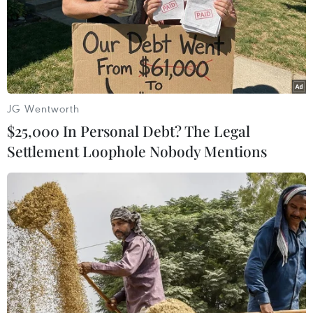
TIN LIÊN QUAN
JG Wentworth
$25,000 In Personal Debt? The Legal
Settlement Loophole Nobody Mentions
Phê duyệt nhiệm vụ lập Quy hoạch mạng
lưới đường bộ