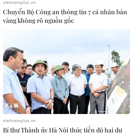
vietnamplus.vn
Chuyển Bộ Công an thông tin 7 cá nhân bán
vàng không rõ nguồn gốc
TIN CÙNG CHUYÊN MỤC
Xe tải va chạm xe máy tại Đắk Lắk
vietnamplus.vn
làm hai người thương vong
Bí thư Thành ủy Hà Nội thúc tiến độ hai dự