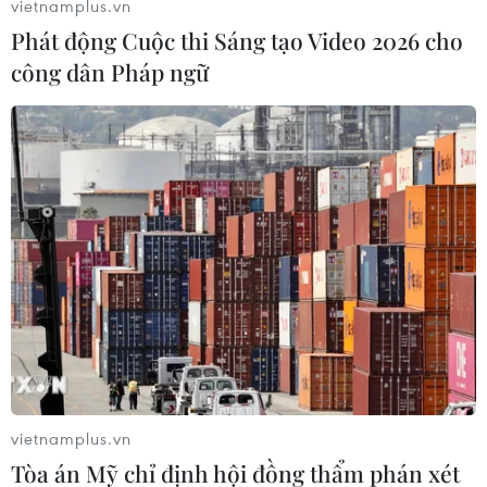
vietnamplus.vn
lần chiếu vào thủ môn TấnTrường của đội tuyển
Phát động Cuộc thi Sáng tạo Video 2026 cho
Việt Nam./.
công dân Pháp ngữ
Huy Đỗ (Vietnam+)
vietnamplus.vn
Tòa án Mỹ chỉ định hội đồng thẩm phán xét