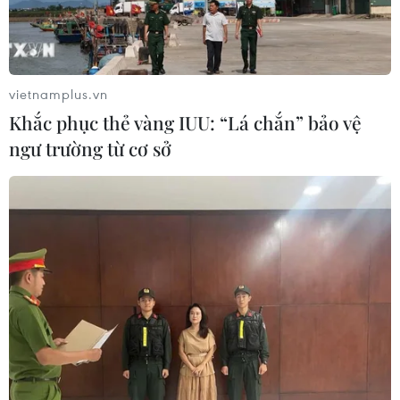
Làn sóng phản đối lan khắp châu Âu,
FIFA đối diện yêu cầu cải tổ
03/08/2026 05:01
vietnamplus.vn
Khắc phục thẻ vàng IUU: “Lá chắn” bảo vệ
Nhận định Campuchia vs
ngư trường từ cơ sở
Timor Leste: Trận chiến vì 3 điểm
danh dự cho "Các chiến binh
Angkor"
03/08/2026 03:30
ASEAN Cup 2026: Đội tuyển Việt
Nam sẵn sàng cho đại chiến ở "chảo
lửa" Pakansari
03/08/2026 03:13