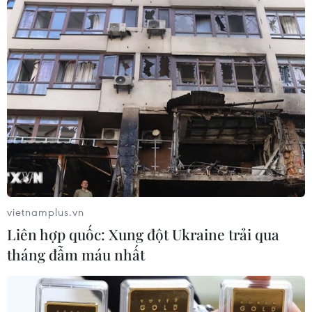
Toàn cảnh ASEAN Cup: Thái
Lan "thắng như chẻ tre", thách thức
tuyển Việt Nam
05/08/2026 07:15
Nhận định Philippines vs
Thái Lan: Madam Pang treo thưởng
tiền tỷ, "Voi chiến" quyết thắng
04/08/2026 09:19
vietnamplus.vn
Liên hợp quốc: Xung đột Ukraine trải qua
Đội tuyển Việt Nam nhận
tháng đẫm máu nhất
thưởng 2 tỷ đồng sau thắng lợi trước
Indonesia
04/08/2026 04:16