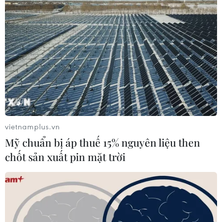
Việt Nam để Singapore cầm hòa trên
sân nhà Mỹ Đình
31/07/2026 15:42
Nhận định Timor Leste vs
Indonesia: Chiến binh vạn đảo quyết
‘đè bẹp’ đội chủ nhà để độc chiếm
ngôi nhất bảng A
31/07/2026 04:46
vietnamplus.vn
Mỹ chuẩn bị áp thuế 15% nguyên liệu then
Xem thêm
chốt sản xuất pin mặt trời