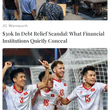
JG Wentworth
$30k In Debt Relief Scandal: What Financial
Institutions Quietly Conceal
Một đường phố ở thủ đô Bình Nhưỡng, Triều Tiên. (Nguồn:
AFP/TTXVN)
Yonhap đưa tin ngày 30/1, một nguồn thạo tin
cho hay Bình Nhưỡng đang lên kế hoạch đóng
cửa toàn bộ các tuyến giao thông với thế giới
bên ngoài vào tuần này trong một nỗ lực rõ
ràng nhằm ngăn chặn sự bùng phát của virus