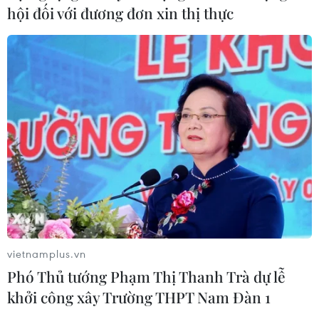
hội đối với đương đơn xin thị thực
của virus Tây sông Nile
06/08/2026 13:24
Bão Dolphin hướng vào miền Đông
Trung Quốc, cảnh báo mưa lớn trên
diện rộng
06/08/2026 08:36
Làn sóng tấn công mạng nhằm vào
các quỹ đầu cơ lớn của Mỹ
06/08/2026 06:47
vietnamplus.vn
Phó Thủ tướng Phạm Thị Thanh Trà dự lễ
khởi công xây Trường THPT Nam Đàn 1
Anh công bố kết quả điều tra ban