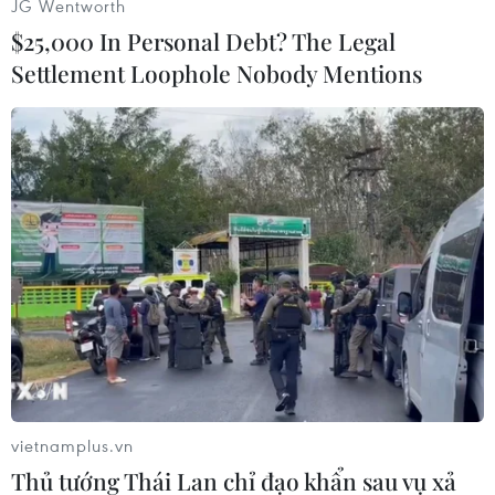
JG Wentworth
$25,000 In Personal Debt? The Legal
Settlement Loophole Nobody Mentions
#Triều Tiên
#Bình Nhưỡng
#Virus corona
#Virus 2019-nCoV
Triều Tiên
vietnamplus.vn
Thủ tướng Thái Lan chỉ đạo khẩn sau vụ xả