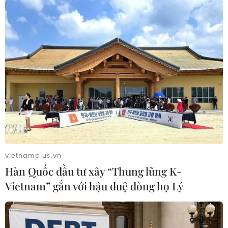
Thông tin chi tiết về 3 người Việt mắc
bệnh do virus corona
30/01/2020 11:40
Cả 3 bệnh nhân đều có chung tiền sử dịch tễ là cùng 5
người Việt Nam khác được Công ty TNHH Nihon Plast
của Nhật Bản cử sang Trung Quốc tập huấn tại thành
phố Vũ Hán, tỉnh Hồ Bắc.
vietnamplus.vn
Hàn Quốc đầu tư xây “Thung lũng K-
Vietnam” gắn với hậu duệ dòng họ Lý