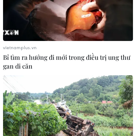
TIN CÙNG CHUYÊN MỤC
Thủ tướng Thái Lan chỉ đạo khẩn sau
vụ xả súng tại trường học
07/08/2026 06:37
vietnamplus.vn
Bỉ tìm ra hướng đi mới trong điều trị ung thư
Thái Lan: Xả súng gây thương vong
gan di căn
tại trường học ở Nonthaburi
07/08/2026 05:12
Nghệ nhân Đặng Văn Hậu
thổi sức sống mới cho nghệ thuật tò
he truyền thống
07/08/2026 03:19