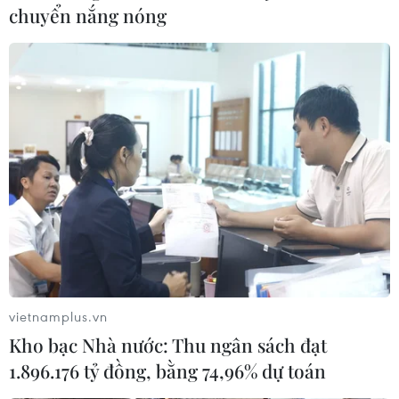
chuyển nắng nóng
vietnamplus.vn
Kho bạc Nhà nước: Thu ngân sách đạt
1.896.176 tỷ đồng, bằng 74,96% dự toán