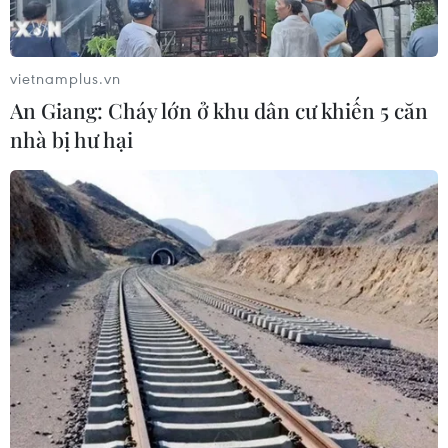
Điểm hẹn ngắm băng trôi và cá voi ở
Canada
vietnamplus.vn
An Giang: Cháy lớn ở khu dân cư khiến 5 căn
05/08/2026 01:08
nhà bị hư hại
Mưa lũ, sạt lở tại Sri Lanka khiến 5
người thiệt mạng
04/08/2026 23:09
Xem thêm