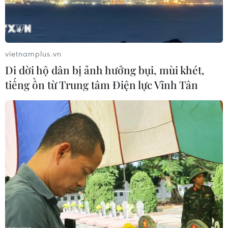
Các mẫu máu của một cặp vợ chồng người Trung Quốc
trên tàu đã được gửi đi xét nghiệm sau khi 3 bác sỹ và
một y tá phải lên du thuyền này chăm sóc cho một phụ
nữ lên cơn sốt.
vietnamplus.vn
Di dời hộ dân bị ảnh hưởng bụi, mùi khét,
tiếng ồn từ Trung tâm Điện lực Vĩnh Tân