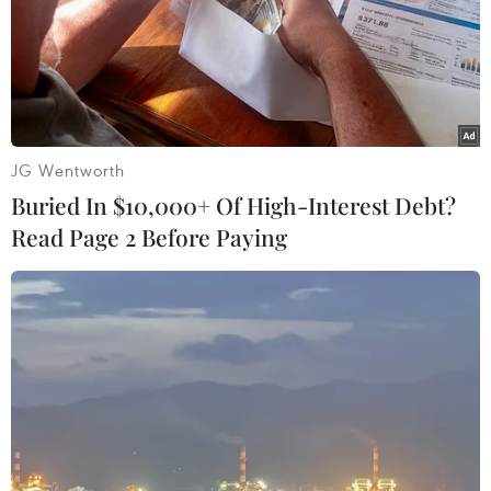
JG Wentworth
Buried In $10,000+ Of High-Interest Debt?
Read Page 2 Before Paying
Du khách nghi nhiễm virus corona, du
thuyền Italy bị phong tỏa
30/01/2020 12:41