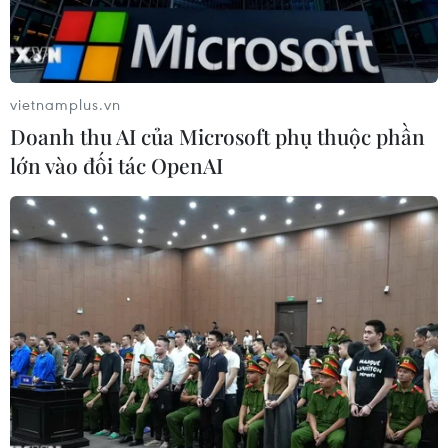
vietnamplus.vn
Doanh thu AI của Microsoft phụ thuộc phần
lớn vào đối tác OpenAI
Đại diện thường trực của Triều Tiên tại LHQ Kim Song trong
cuộc họp báo tại trụ sở LHQ ở New York, Mỹ ngày 21/5/2019.
(Ảnh: THX/TTXVN)
Triều Tiên đang đẩy mạnh chiến dịch ngoại
giao tại Liên hợp quốc liên quan vụ Mỹ bắt giữ