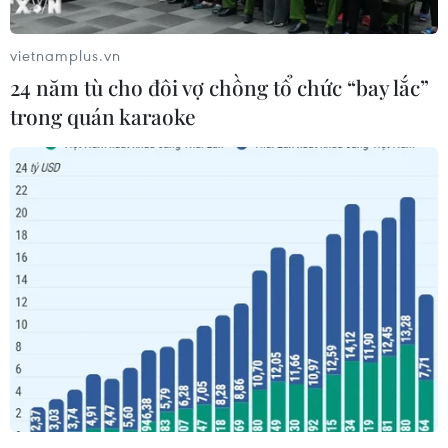
tàu hàng Triều Tiên.
Ngày 29/5, tại cuộc gặp với Phó Tổng Thư ký
vietnamplus.vn
Liên hợp quốc phụ trách các vấn đề chính trị và
24 năm tù cho đôi vợ chồng tổ chức “bay lắc”
xây dựng hòa bình Rosemary DiCarlo, Đại sứ
trong quán karaoke
Triều Tiên tại Liên hợp quốc Kim Song đã cảnh
báo về "những hậu quả không mong muốn" nếu
không có những hành động cần thiết buộc Mỹ
thả tàu Wise Honest của Triều Tiên bị bắt giữ
hôm 9/5.
Người phát ngôn Liên hợp quốc đã từ chối đưa
ra bình luận về cuộc gặp giữa Đại sứ Triều Tiên
Kim Song và Phó Tổng Thư ký Liên hợp
quốc Rosemary DiCarlo, song cho rằng Ủy ban
trừng phạt của Liên hợp quốc sẽ lưu ý vấn đề
này.