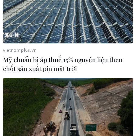
vietnamplus.vn
Mỹ chuẩn bị áp thuế 15% nguyên liệu then
chốt sản xuất pin mặt trời