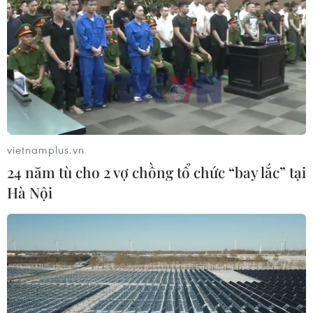
vietnamplus.vn
24 năm tù cho 2 vợ chồng tổ chức “bay lắc” tại
Hà Nội