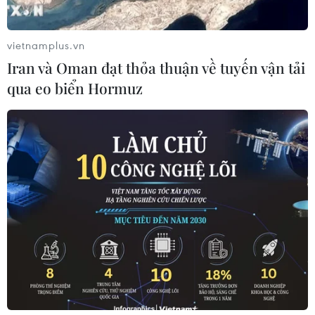
vietnamplus.vn
Iran và Oman đạt thỏa thuận về tuyến vận tải
qua eo biển Hormuz
Hàn Quốc tìm cách cứu vãn đàm phán hạt
nhân Mỹ-Triều Tiên
29/05/2019 03:03
Hàn Quốc sẽ tổ chức Diễn đàn vì Hòa bình và Thịnh
vượng với trọng tâm là tìm cách tạo điều kiện cho tiến
trình phi hạt nhân hóa Triều Tiên và duy trì hòa bình trên
bán đảo Triều Tiên.