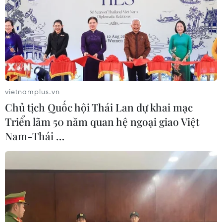
Đại diện thường trực của Triều Tiên tại Liên hợp quốc
cảnh báo Mỹ về những hậu quả đối với tương lai quan
hệ song phương sau khi Mỹ bắt giữ một tàu hàng của
quốc gia Đông Bắc Á.
vietnamplus.vn
Chủ tịch Quốc hội Thái Lan dự khai mạc
Triển lãm 50 năm quan hệ ngoại giao Việt
Nam-Thái …