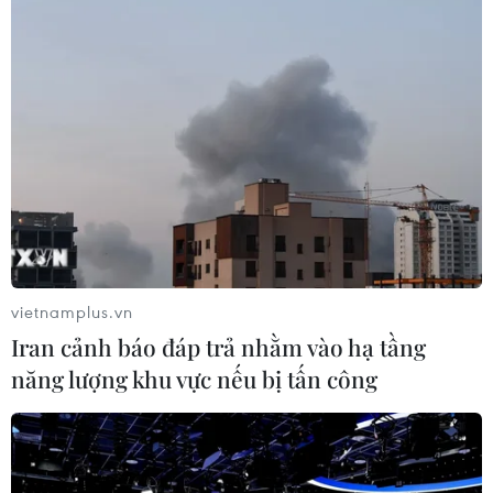
#Tàu hàng Triều Tiên
#Căng thẳng Mỹ Triều Tiên
#Wise Honest
#lửa tầm ngắn
#Hội nghị thượng đỉnh Mỹ-Triều
Mỹ
Triều Tiên
vietnamplus.vn
Theo dõi VietnamPlus
Iran cảnh báo đáp trả nhằm vào hạ tầng
năng lượng khu vực nếu bị tấn công