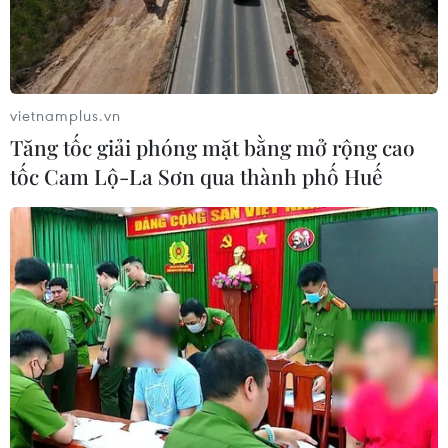
vietnamplus.vn
Tăng tốc giải phóng mặt bằng mở rộng cao
tốc Cam Lộ-La Sơn qua thành phố Huế
TIN CÙNG CHUYÊN MỤC
Hàn Quốc tăng cường giải pháp
ngăn chặn đánh bạc trực tuyến trong
quân đội
06/08/2026 04:52