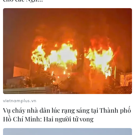
điểm của Cố vấn An ninh Quốc gia Mỹ John
Bolton khi cho rằng loạt vụ phóng vật thể bay
của Triều Tiên hồi đầu tháng này vi phạm các
nghị quyết của Hội đồng Bảo an Liên hợp quốc
về cấm sử dụng công nghệ tên lửa đạn đạo .
Ông Patrick Shanahan cho rằng đây là các tên
lửa tầm ngắn./.
(TTXVN/Vietnam+)
vietnamplus.vn
Vụ cháy nhà dân lúc rạng sáng tại Thành phố
Hồ Chí Minh: Hai người tử vong