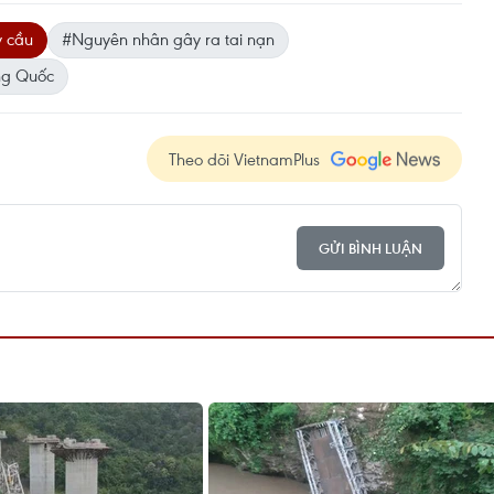
y cầu
#Nguyên nhân gây ra tai nạn
ng Quốc
Theo dõi VietnamPlus
GỬI BÌNH LUẬN