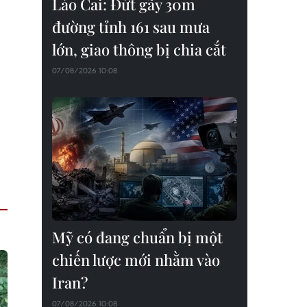
Lào Cai: Đứt gãy 30m
đường tỉnh 161 sau mưa
lớn, giao thông bị chia cắt
07/08/2026 10:08
Mỹ có đang chuẩn bị một
chiến lược mới nhằm vào
Iran?
07/08/2026 10:08