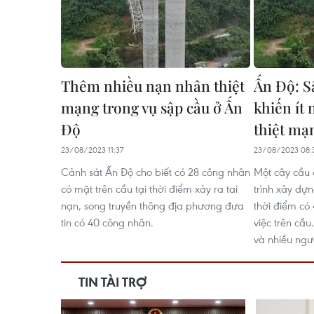
Thêm nhiều nạn nhân thiệt
Ấn Độ: S
mạng trong vụ sập cầu ở Ấn
khiến ít
Độ
thiệt mạ
23/08/2023 11:37
23/08/2023 08:
Cảnh sát Ấn Độ cho biết có 28 công nhân
Một cây cầu 
có mặt trên cầu tại thời điểm xảy ra tai
trình xây dự
nạn, song truyền thông địa phương đưa
thời điểm có
tin có 40 công nhân.
việc trên cầu
và nhiều ngư