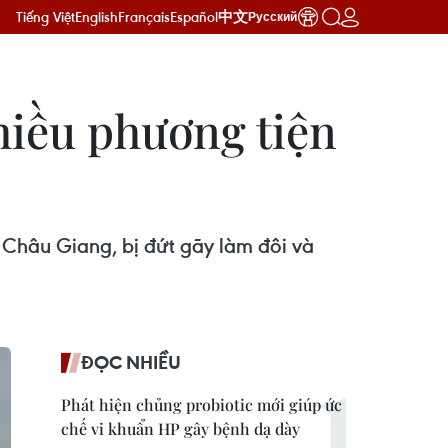
Tiếng Việt
English
Français
Español
中文
Русский
hiều phương tiện
Châu Giang, bị đứt gãy làm đôi và
ĐỌC NHIỀU
Phát hiện chủng probiotic mới giúp ức
chế vi khuẩn HP gây bệnh dạ dày