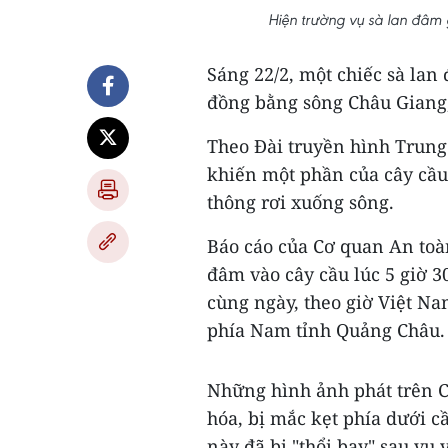
Hiện trường vụ sà lan đâm
Sáng 22/2, một chiếc sà lan
đồng bằng sông Châu Giang
Theo Đài truyền hình Trun
khiến một phần của cây cầu
thông rơi xuống sông.
Báo cáo của Cơ quan An toà
đâm vào cây cầu lúc 5 giờ 30
cùng ngày, theo giờ Việt Na
phía Nam tỉnh Quảng Châu.
Những hình ảnh phát trên C
hóa, bị mắc kẹt phía dưới c
này đã bị "thổi bay" sau vụ