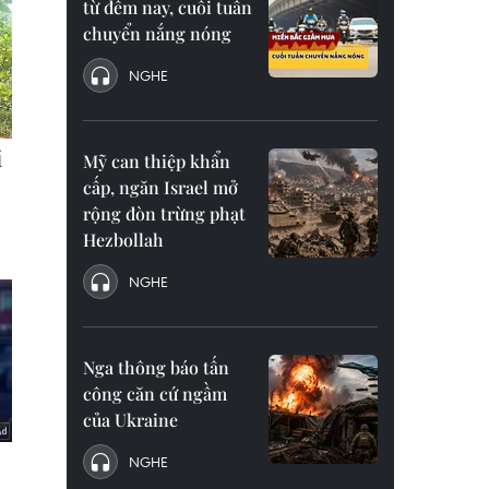
từ đêm nay, cuối tuần
chuyển nắng nóng
NGHE
Mỹ can thiệp khẩn
cấp, ngăn Israel mở
rộng đòn trừng phạt
Hezbollah
NGHE
Nga thông báo tấn
công căn cứ ngầm
của Ukraine
NGHE