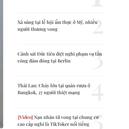
Xả súng tại lễ hội ẩm thực ở Mỹ, nhiều
người thương vong
Cảnh sát Đức tiêu diệt nghi phạm vụ tấn
công đám đông tại Berlin
Thái Lan: Cháy lớn tại quán rượu ở
Bangkok, 27 người thiệt mạng
Nạn nhân tử vong tại chung cư
cao cấp nghi là TikToker nổi tiếng