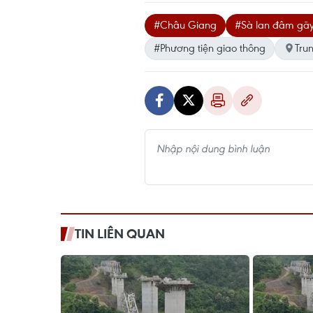
#Châu Giang
#Sà lan đâm gã
#Phương tiện giao thông
Tru
TIN LIÊN QUAN