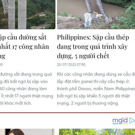
ập cầu đường sắt
Philippines: Sập cầu thép
 nhất 17 công nhân
đang trong quá trình xây
ng
dựng, 5 người chết
35
25/07/2023 07:50
đường sắt đang trong quá
Khi các công nhân đang dùng xe cẩu đ
ng đã bất ngờ bị sập vào
lắp đặt tấm panel thì cây cầu thép ở
 40 công nhân đang làm
thành phố Davao, miền Nam Philippine
. Ít nhất 17 người thiệt mạng
bất ngờ bị sập khiến 5 người đã thiệt
ời khác mất tích.
mạng, 2 người bị thương nặng.