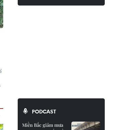
ể
s
PODCAST
Miền Bắc giảm mưa