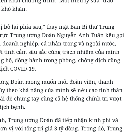
ển khai chương trình "Một triệu ly sữa" trao
h khó khăn.
ị bỏ lại phía sau," thay mặt Ban Bí thư Trung
trực Trung ương Đoàn Nguyễn Anh Tuấn kêu gọi
c, doanh nghiệp, cá nhân trong và ngoài nước,
ới tình cảm sâu sắc cùng trách nhiệm của mình
ủng hộ, đồng hành trong phòng, chống dịch cũng
dịch COVID-19.
ương Đoàn mong muốn mỗi đoàn viên, thanh
tùy theo khả năng của mình sẽ nêu cao tinh thần
ái để chung tay cùng cả hệ thống chính trị vượt
dịch bệnh.
ình, Trung ương Đoàn đã tiếp nhận kinh phí và
n vị với tổng trị giá 3 tỷ đồng. Trong đó, Trung