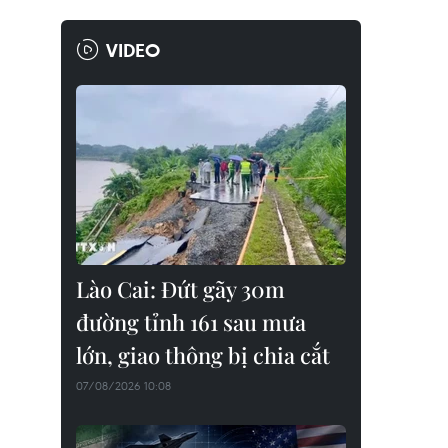
VIDEO
Lào Cai: Đứt gãy 30m
đường tỉnh 161 sau mưa
lớn, giao thông bị chia cắt
07/08/2026 10:08