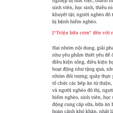
nghiệp bị mất việc; thanh 
sinh viên, học sinh, thiếu 
khuyết tật; người nghèo đô t
bị bệnh hiểm nghèo.
[“Triệu bữa cơm” đến với 
Hai nhóm nội dung, giải phá
nhu yếu phẩm thiết yếu để ổ
điều kiện sống, điều kiện họ
hoạt động như tặng quà, nhu
nhóm đối tượng; quầy thực 
tổ chức các bếp ăn từ thiện
và người nghèo đô thị, ngườ
hiểm nghèo, sinh viên, học 
động cung cấp sữa, bữa ăn 
hoàn cảnh khó khăn, nhất l