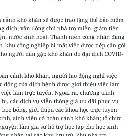
 cảnh khó khăn sẽ được trao tặng thẻ bảo hiểm
ống dịch; vận động chủ nhà trọ miễn, giảm tiền
iện, nước sinh hoạt. Thanh niên công nhân đang
ất, khu công nghiệp bị mất việc được tiếp cận gói
cho người dân gặp khó khăn do đại dịch COVID-
hoàn cảnh khó khăn, người lao động nghỉ việc
c động của dịch bệnh được giới thiệu việc làm
 việc làm trực tuyến. Ngoài ra, chương trình
t bị, các dịch vụ viễn thông giá ưu đãi phục vụ
g học bổng, giới thiệu các khóa học trực tuyến
sinh, sinh viên có hoàn cảnh khó khăn; tổ chức
 nguyện làm gia sư hỗ trợ học tập cho học sinh
ông nhân tại các khu lưu trú, khu nhà trọ.