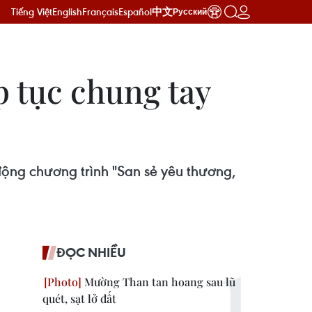
Tiếng Việt
English
Français
Español
中文
Русский
 tục chung tay
ộng chương trình "San sẻ yêu thương,
ĐỌC NHIỀU
Mường Than tan hoang sau lũ
quét, sạt lở đất