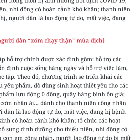
niên nông thôn bị ảnh hưởng bởi dịch COVID-19;
niên, nhi đồng có hoàn cảnh khó khăn; thanh niên
hị, người dân là lao động tự do, mất việc, đang
người dân “xóm chạy thận” mùa dịch]
p hỗ trợ chính được xác định gồm: hỗ trợ các
n định cuộc sống hàng ngày và hỗ trợ việc làm,
c tập. Theo đó, chương trình sẽ triển khai các
 yếu phẩm, đồ dùng sinh hoạt thiết yếu cho các
phẩm lưu động 0 đồng, quầy hàng bình ổn giá;
, cơm nhân ái... dành cho thanh niên công nhân
i dân là lao động tự do, mất việc, đang bị bệnh
sinh có hoàn cảnh khó khăn; tổ chức các hoạt
bổ sung dinh dưỡng cho thiếu niên, nhi đồng có
à con em công nhân, người lao động tự do bị mất