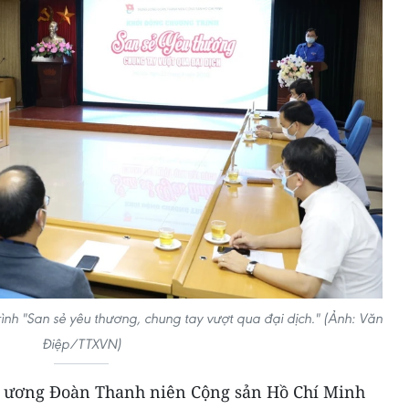
h "San sẻ yêu thương, chung tay vượt qua đại dịch." (Ảnh: Văn
Điệp/TTXVN)
ng ương Đoàn Thanh niên Cộng sản Hồ Chí Minh