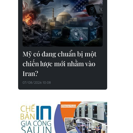
Mỹ có đang chuẩn bị một
chiến lược mới nhằm vào
Iran?
07/08/2026 10:08