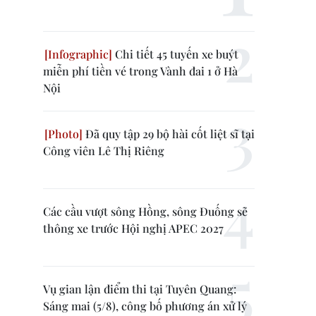
Chi tiết 45 tuyến xe buýt
miễn phí tiền vé trong Vành đai 1 ở Hà
Nội
Đã quy tập 29 bộ hài cốt liệt sĩ tại
Công viên Lê Thị Riêng
Các cầu vượt sông Hồng, sông Đuống sẽ
thông xe trước Hội nghị APEC 2027
Vụ gian lận điểm thi tại Tuyên Quang:
Sáng mai (5/8), công bố phương án xử lý