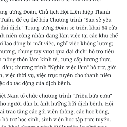
ung ương Đoàn, Chủ tịch Hội Liên hiệp Thanh
uấn, để cụ thể hóa Chương trình "San sẻ yêu
đại dịch," Trung ương Đoàn sẽ triển khai 64 cửa
nh niên công nhân đang làm việc tại các khu chế
i lao động bị mất việc, nghỉ việc không lương;
hương, chung tay vượt qua đại dịch" hỗ trợ tiêu
n nông thôn làm kinh tế, cung cấp lương thực,
 dân; chương trình "Nghìn việc làm" hỗ trợ, giới
n, việc thời vụ, việc trực tuyến cho thanh niên
ệc do tác động của dịch bệnh.
iệt Nam tổ chức chương trình "Triệu bữa cơm"
cho người dân bị ảnh hưởng bởi dịch bệnh. Hội
i trao tặng các gói viễn thông, các học bổng,
hỗ trợ học sinh, sinh viên học tập trực tuyến.