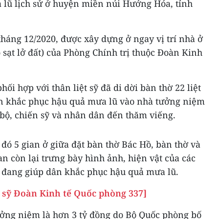
lũ lịch sử ở huyện miền núi Hướng Hóa, tỉnh
háng 12/2020, được xây dựng ở ngay vị trí nhà ở
o sạt lở đất) của Phòng Chính trị thuộc Đoàn Kinh
hối hợp với thân liệt sỹ đã di dời bàn thờ 22 liệt
ân khắc phục hậu quả mưa lũ vào nhà tưởng niệm
 bộ, chiến sỹ và nhân dân đến thăm viếng.
 đó 5 gian ở giữa đặt bàn thờ Bác Hồ, bàn thờ và
gian còn lại trưng bày hình ảnh, hiện vật của các
i đang giúp dân khắc phục hậu quả mưa lũ.
t sỹ Đoàn Kinh tế Quốc phòng 337]
ởng niệm là hơn 3 tỷ đồng do Bộ Quốc phòng bố