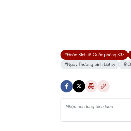
#Đoàn Kinh tế-Quốc phòng 337
#Ngày Thương binh-Liệt sỹ
Q