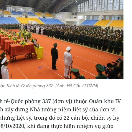
ỹ Đoàn Kinh tế-Quốc phòng 337. (Ảnh: Hồ Cầu/TTXVN)
h tế-Quốc phòng 337 (đơn vị) thuộc Quân khu IV
nh xây dựng Nhà tưởng niệm liệt sỹ của đơn vị
ững liệt sỹ, trong đó có 22 cán bộ, chiến sỹ hy
 18/10/2020, khi đang thực hiện nhiệm vụ giúp