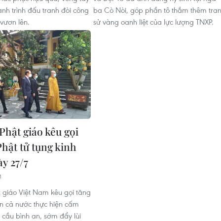
ành trình đấu tranh đòi công
ba Cò Nòi, góp phần tô thắm thêm tra
 vươn lên.
sử vàng oanh liệt của lực lượng TNXP.
Phật giáo kêu gọi
Phật tử tụng kinh
y 27/7
1
t giáo Việt Nam kêu gọi tăng
rên cả nước thực hiện cấm
h cầu bình an, sớm đẩy lùi