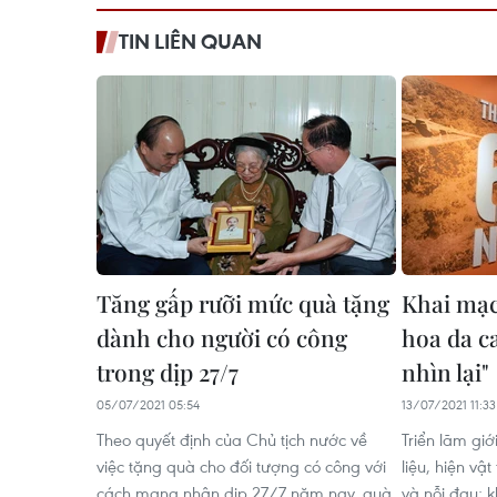
TIN LIÊN QUAN
Tăng gấp rưỡi mức quà tặng
Khai mạc
dành cho người có công
hoa da 
trong dịp 27/7
nhìn lại"
05/07/2021 05:54
13/07/2021 11:33
Theo quyết định của Chủ tịch nước về
Triển lãm giớ
việc tặng quà cho đối tượng có công với
liệu, hiện vậ
cách mạng nhân dịp 27/7 năm nay, quà
và nỗi đau; 