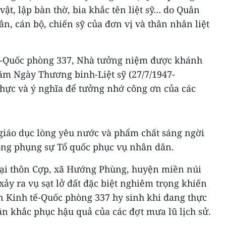
 vật, lập bàn thờ, bia khắc tên liệt sỹ… do Quân
ân, cán bộ, chiến sỹ của đơn vị và thân nhân liệt
ế-Quốc phòng 337, Nhà tưởng niệm được khánh
ăm Ngày Thương binh-Liệt sỹ (27/7/1947-
t thực và ý nghĩa để tưởng nhớ công ơn của các
 giáo dục lòng yêu nước và phẩm chất sáng ngời
lòng phụng sự Tổ quốc phục vụ nhân dân.
 tại thôn Cợp, xã Hướng Phùng, huyện miền núi
ảy ra vụ sạt lở đất đặc biệt nghiêm trọng khiến
n Kinh tế-Quốc phòng 337 hy sinh khi đang thực
n khắc phục hậu quả của các đợt mưa lũ lịch sử.