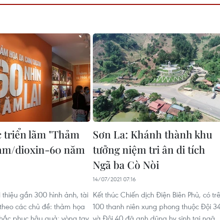
 triển lãm "Thảm
Sơn La: Khánh thành khu
cam/dioxin-60 năm
tưởng niệm tri ân di tích
Ngã ba Cò Nòi
14/07/2021 07:16
i thiệu gần 300 hình ảnh, tài
Kết thúc Chiến dịch Điện Biên Phủ, có tr
t theo các chủ đề: thảm họa
100 thanh niên xung phong thuộc Đội 3
khắc phục hậu quả; vòng tay
và Đội 40 đã anh dũng hy sinh tại ngã