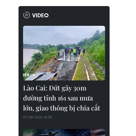
VIDEO
Lào Cai: Đứt gãy 30m
đường tỉnh 161 sau mưa
lớn, giao thông bị chia cắt
07/08/2026 10:08