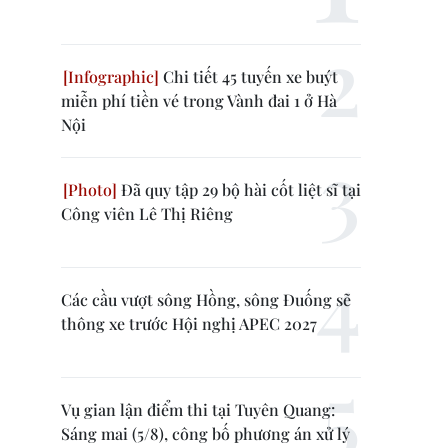
Chi tiết 45 tuyến xe buýt
miễn phí tiền vé trong Vành đai 1 ở Hà
Nội
Đã quy tập 29 bộ hài cốt liệt sĩ tại
Công viên Lê Thị Riêng
Các cầu vượt sông Hồng, sông Đuống sẽ
thông xe trước Hội nghị APEC 2027
Vụ gian lận điểm thi tại Tuyên Quang:
Sáng mai (5/8), công bố phương án xử lý