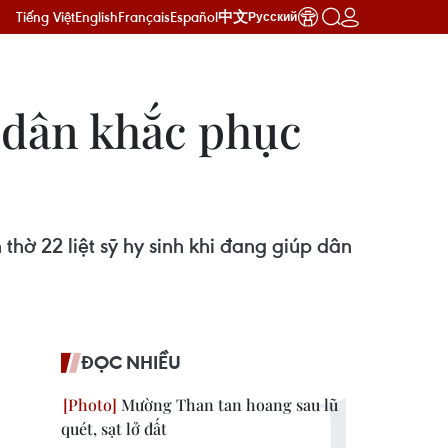
Tiếng Việt
English
Français
Español
中文
Русский
p dân khắc phục
hờ 22 liệt sỹ hy sinh khi đang giúp dân
ĐỌC NHIỀU
Mường Than tan hoang sau lũ
quét, sạt lở đất