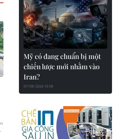
Mỹ có đang chuẩn bị một
chiến lược mới nhằm vào
Iran?
07/08/2026 10:08
ên
4