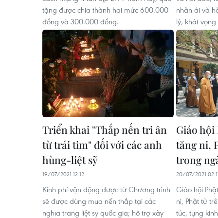
tặng được chia thành hai mức 600.000
nhân ái và h
đồng và 300.000 đồng.
lý; khát vọng
Triển khai "Thắp nến tri ân
Giáo hội 
từ trái tim" đối với các anh
tăng ni, 
hùng-liệt sỹ
trong ngà
19/07/2021 12:12
20/07/2021 02:1
Kinh phí vận động được từ Chương trình
Giáo hội Phậ
sẽ được dùng mua nến thắp tại các
ni, Phật tử t
nghĩa trang liệt sỹ quốc gia; hỗ trợ xây
túc, tụng kin