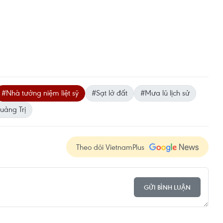
#Nhà tưởng niệm liệt sỹ
#Sạt lở đất
#Mưa lũ lịch sử
uảng Trị
Theo dõi VietnamPlus
GỬI BÌNH LUẬN