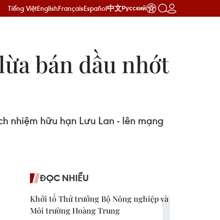
Tiếng Việt
English
Français
Español
中文
Русский
 lừa bán dầu nhớt
ách nhiệm hữu hạn Lưu Lan - lên mạng
ĐỌC NHIỀU
Khởi tố Thứ trưởng Bộ Nông nghiệp và
Môi trường Hoàng Trung