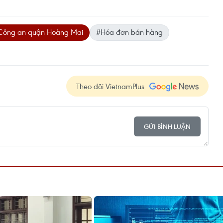
Công an quận Hoàng Mai
#Hóa đơn bán hàng
Theo dõi VietnamPlus
GỬI BÌNH LUẬN