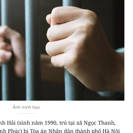
Ảnh minh họa.
h Hải (sinh năm 1990, trú tại xã Ngọc Thanh,
ĩnh Phúc) bị Tòa án Nhân dân thành phố Hà Nội