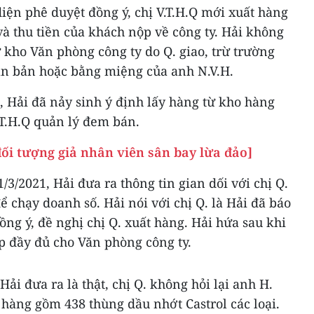
iện phê duyệt đồng ý, chị V.T.H.Q mới xuất hàng
và thu tiền của khách nộp về công ty. Hải không
 kho Văn phòng công ty do Q. giao, trừ trường
n bản hoặc bằng miệng của anh N.V.H.
n, Hải đã nảy sinh ý định lấy hàng từ kho hàng
.T.H.Q quản lý đem bán.
ối tượng giả nhân viên sân bay lừa đảo]
/3/2021, Hải đưa ra thông tin gian dối với chị Q.
ể chạy doanh số. Hải nói với chị Q. là Hải đã báo
ồng ý, đề nghị chị Q. xuất hàng. Hải hứa sau khi
p đầy đủ cho Văn phòng công ty.
Hải đưa ra là thật, chị Q. không hỏi lại anh H.
 hàng gồm 438 thùng dầu nhớt Castrol các loại.