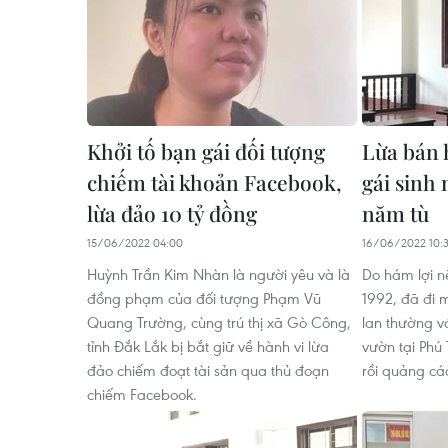
Khởi tố bạn gái đối tượng
Lừa bán h
chiếm tài khoản Facebook,
gái sinh 
lừa đảo 10 tỷ đồng
năm tù
15/06/2022 04:00
16/06/2022 10:
Huỳnh Trần Kim Nhàn là người yêu và là
Do hám lợi n
đồng phạm của đối tượng Phạm Vũ
1992, đã đi 
Quang Trường, cùng trú thị xã Gò Công,
lan thường vớ
tỉnh Đắk Lắk bị bắt giữ về hành vi lừa
vườn tại Phú
đảo chiếm đoạt tài sản qua thủ đoạn
rồi quảng cáo
chiếm Facebook.