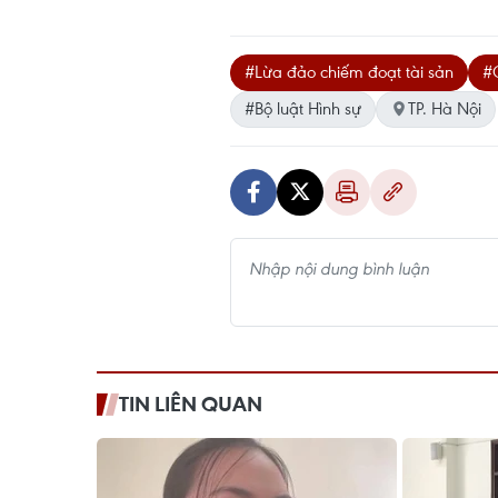
#Lừa đảo chiếm đoạt tài sản
#
#Bộ luật Hình sự
TP. Hà Nội
TIN LIÊN QUAN