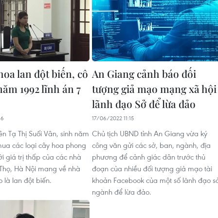
oa lan đột biến, cô
An Giang cảnh báo đối
năm 1992 lĩnh án 7
tượng giả mạo mạng xã hội
lãnh đạo Sở để lừa đảo
36
17/06/2022 11:15
ên Tạ Thị Suối Vân, sinh năm
Chủ tịch UBND tỉnh An Giang vừa ký
mua các loại cây hoa phong
công văn gửi các sở, ban, ngành, địa
i giá trị thấp của các nhà
phương để cảnh giác dân trước thủ
 Thọ, Hà Nội mang về nhà
đoạn của nhiều đối tượng giả mạo tài
 là lan đột biến.
khoản Facebook của một số lãnh đạo s
ngành để lừa đảo.