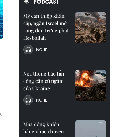
PODCAST
Mỹ can thiệp khẩn
cấp, ngăn Israel mở
rộng đòn trừng phạt
Hezbollah
NGHE
Nga thông báo tấn
công căn cứ ngầm
của Ukraine
NGHE
ở,
Mưa dông khiến
hàng chục chuyến