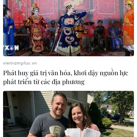
vietnamplus.vn
Phát huy giá trị văn hóa, khơi dậy nguồn lực
phát triển từ các địa phương
Tổng thống Nga Putin xác nhận tới Thái
Lan dự Hội nghị APEC
12/10/2022 09:47
Theo Bangkok Post, Tổng thống Nga Vladimir Putin đã
nhận lời mời của Thái Lan tới dự Hội nghị các nhà lãnh