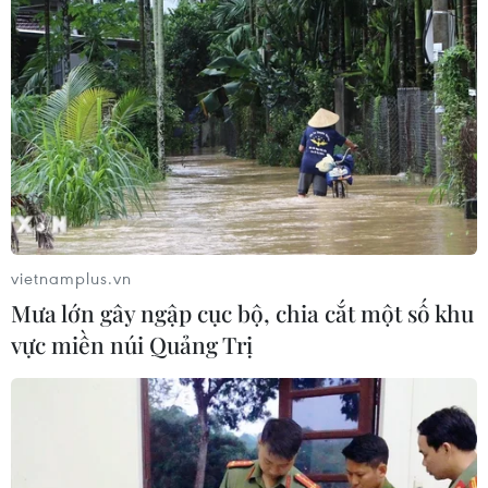
vietnamplus.vn
Mưa lớn gây ngập cục bộ, chia cắt một số khu
vực miền núi Quảng Trị