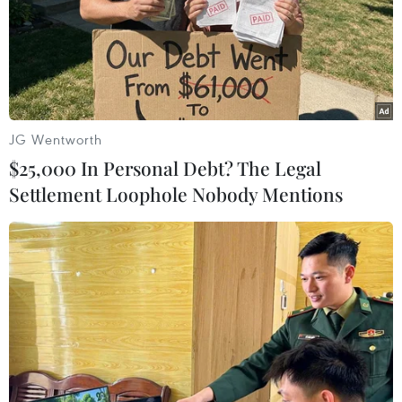
đạo Diễn đàn hợp tác kinh tế châu Á-Thái Bình Dương
vào tháng 11 tới.
JG Wentworth
$25,000 In Personal Debt? The Legal
Settlement Loophole Nobody Mentions
Thái Lan thông báo nội dung Hội nghị Bộ
trưởng Tài chính APEC 2022