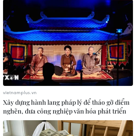
Cuộc họp của các nhà lãnh đạo kinh tế APEC, dự
kiến diễn ra trong hai ngày 18-19/11, nằm trong
Tuần lễ cấp cao APEC bắt đầu từ ngày 14/11 tại
Trung tâm Hội nghị quốc gia Queen Sirikit ở
Bangkok, Thái Lan./.
(TTXVN/Vietnam+)
vietnamplus.vn
Xây dựng hành lang pháp lý để tháo gỡ điểm
nghẽn, đưa công nghiệp văn hóa phát triển