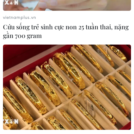
vietnamplus.vn
Cứu sống trẻ sinh cực non 25 tuần thai, nặng
gần 700 gram
TIN CÙNG CHUYÊN MỤC
Trung Quốc công bố kế hoạch phát
triển ngành hàng không dân dụng
09/08/2026 05:12
Các khoản hoàn thuế tác động tích