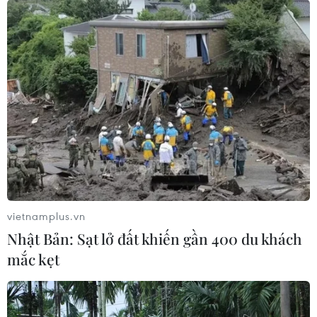
vietnamplus.vn
Nhật Bản: Sạt lở đất khiến gần 400 du khách
mắc kẹt