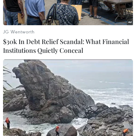
JG Wentworth
$30k In Debt Relief Scandal: What Financial
Institutions Quietly Conceal
Chủ tịch ABAC Kriengkrai Thiennukul.(Nguồn: ThaiEn)
Theo phóng viên TTXVN tại Bangkok, ngày
25/10, Chủ tịch Hội đồng Tư vấn Kinh doanh
APEC (ABAC) cho biết nghị sự 5 điểm tại cuộc
họp của các nhà lãnh đạo kinh tế Diễn đàn hợp