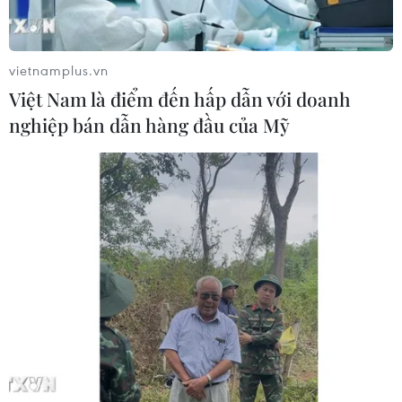
Chủ tịch Quốc hội Trần Thanh Mẫn:
Khẳng định vai trò nòng cốt trong
đấu tranh phòng, chống tham
vietnamplus.vn
nhũng, tội phạm kinh tế
Việt Nam là điểm đến hấp dẫn với doanh
08/08/2026 05:02
nghiệp bán dẫn hàng đầu của Mỹ
Dữ liệu việc làm Mỹ mở thêm dư địa
cho giá vàng trong tuần qua
08/08/2026 04:29
Grab bị phạt 1,36 tỷ đồng do vi phạm
quy định bảo vệ quyền lợi người tiêu
dùng
08/08/2026 04:15