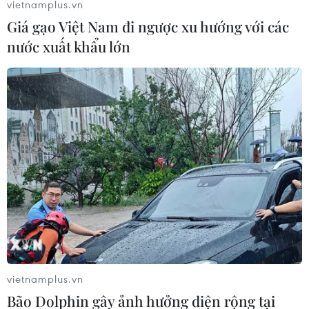
vietnamplus.vn
Giá gạo Việt Nam đi ngược xu hướng với các
nước xuất khẩu lớn
APEC hiện thực hóa “Tài chính bền vững”
và “Số hóa nền kinh tế”
20/10/2022 11:01
Trong bối cảnh kinh tế thế giới và khu vực APEC phải
đối diện với nhiều thách thức, kinh tế Việt Nam đạt tăng
trưởng GDP quý 3 năm 2022 ở mức khá cao 13,67% so
với cùng kỳ.
vietnamplus.vn
Bão Dolphin gây ảnh hưởng diện rộng tại