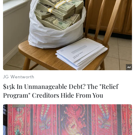
#Kriengkrai Thiennukul
#Hội đồng Tư vấn Kinh doanh APEC
#APEC
#Tự do thương mại
JG Wentworth
Theo dõi VietnamPlus
$15k In Unmanageable Debt? The "Relief
Program" Creditors Hide From You
TIN LIÊN QUAN