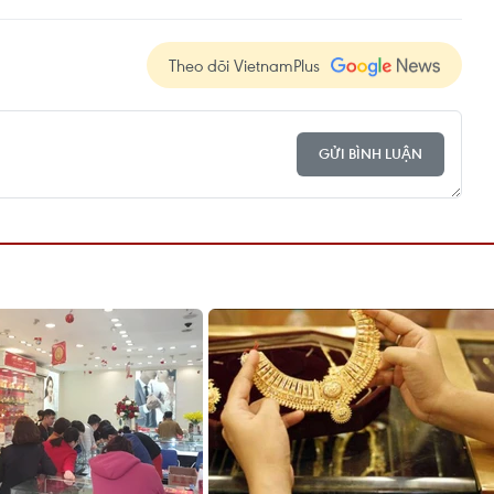
Theo dõi VietnamPlus
GỬI BÌNH LUẬN