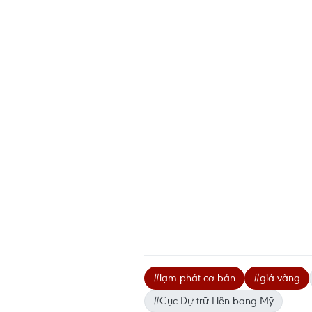
#lạm phát cơ bản
#giá vàng
#Cục Dự trữ Liên bang Mỹ