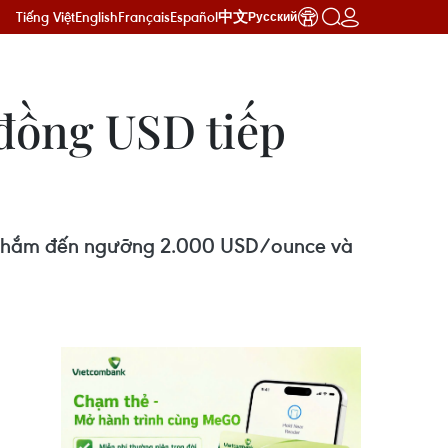
Tiếng Việt
English
Français
Español
中文
Русский
 đồng USD tiếp
g nhắm đến ngưỡng 2.000 USD/ounce và