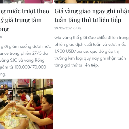
ng nước trượt theo
Giá vàng giao ngay ghi nhậ
 tỷ giá trung tâm
tuần tăng thứ tư liên tiếp
ồng
29/05/2021 07:42
Giá vàng thế giới đảo chiều đi lên trong
48
phiên giao dịch cuối tuần và vượt mốc
 giới giảm xuống dưới mức
1.900 USD/ounce, qua đó giúp thị
unce trong phiên 27/5 đã
trường kim loại quý này ghi nhận tuần
 vàng SJC và vàng Rồng
tăng giá thứ tư liên tiếp.
giảm từ 100.000-170.000
ợng.