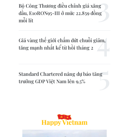
Bộ Công Thương điều chỉnh giá xăng
dầu, E10RON95-III ở mức 22.859 đồng
mỗi lít
Giá vàng thế giới chấm dứt chuỗi giảm,
tăng mạnh nhất kể từ hồi tháng 2
Standard Chartered nâng dự báo tăng
trưởng GDP Việt Nam lên 9,5%