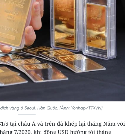
 dịch vàng ở Seoul, Hàn Quốc. (Ảnh: Yonhap/TTXVN)
1/5 tại châu Á và trên đà khép lại tháng Năm với
háng 7/2020, khi đồng USD hướng tới tháng