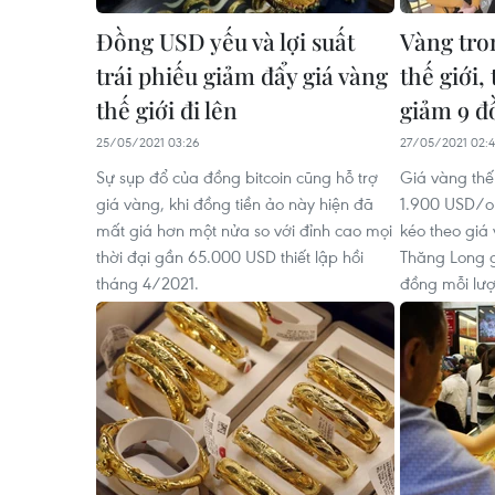
Đồng USD yếu và lợi suất
Vàng tro
trái phiếu giảm đẩy giá vàng
thế giới,
thế giới đi lên
giảm 9 đ
25/05/2021 03:26
27/05/2021 02:
Sự sụp đổ của đồng bitcoin cũng hỗ trợ
Giá vàng thế
giá vàng, khi đồng tiền ảo này hiện đã
1.900 USD/o
mất giá hơn một nửa so với đỉnh cao mọi
kéo theo giá
thời đại gần 65.000 USD thiết lập hồi
Thăng Long 
tháng 4/2021.
đồng mỗi lư