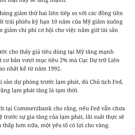
háng giảm thứ hai liên tiếp so với các đồng tiền
uất trái phiếu kỳ hạn 10 năm của Mỹ giảm xuống
m giảm chi phí cơ hội cho việc nắm giữ tài sản
rước cho thấy giá tiêu dùng tại Mỹ tăng mạnh
át cơ bản vượt mục tiêu 2% mà Cục Dự trữ Liên
cao nhất kể từ năm 1992.
 sản dự phòng trước lạm phát, dù Chủ tịch Fed,
rằng lạm phát tăng là tạm thời.
sch tại Commerzbank cho rằng, nếu Fed vẫn chưa
ệ trước sự gia tăng của lạm phát, lãi suất thực sẽ
 thấp hơn nữa, một yếu tố có lợi cho vàng.