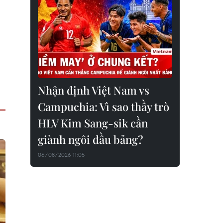
Nhận định Việt Nam vs
Campuchia: Vì sao thầy trò
HLV Kim Sang-sik cần
giành ngôi đầu bảng?
06/08/2026 11:05