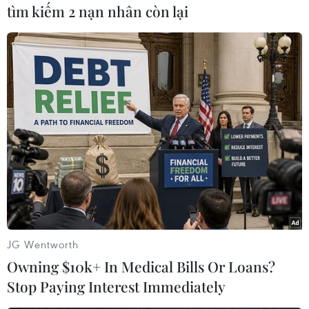
tìm kiếm 2 nạn nhân còn lại
người dân thành lập chứ không phải do các
đảng phái chính trị tiến hành, sẽ có nhiệm vụ
sửa đổi Hiến pháp theo đề xuất của Tổng thống
Maduro.
Cùng ngày, Tổng thống Maduro đã bổ nhiệm
doanh nhân Miguel Perez Abad, từng giữ chức
Bộ trưởng Công Thương và Phó Tổng thống phụ
trách kinh tế, vào chức Bộ trưởng Ngoại thương
và Đầu tư Nước ngoài thay cho ông Jesus Faria.
Ông Maduro cũng bổ nhiệm ông Freddy Bernal
làm Bộ trưởng Nông nghiệp thay cho bà Erika
JG Wentworth
Farias và ông Pedro Infante vào chức Bộ trưởng
Owning $10k+ In Medical Bills Or Loans?
Thanh niên và Thể thao thay cho ông Mervin
Stop Paying Interest Immediately
Maldonado. Cả 3 cựu bộ trưởng được thay đều