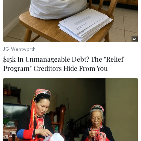
#an ninh xã hội
#chính trị
#VietnamPlus
#Vietnam
#Plus
Venezuela
Theo dõi VietnamPlus
JG Wentworth
$15k In Unmanageable Debt? The "Relief
Program" Creditors Hide From You
TIN LIÊN QUAN