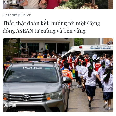
vietnamplus.vn
Thắt chặt đoàn kết, hướng tới một Cộng
đồng ASEAN tự cường và bền vững
Chủ tịch Cuba tuyên bố ủng hộ chính
quyền hợp pháp tại Venezuela
02/06/2017 07:19
Chủ tịch Raul Castro tuyên bố Cuba ủng hộ chính quyền
hợp pháp của Venezuala và cần phải lên án những
hành động can thiệp, trừng phạt nhằm lật đổ chính phủ
Venezuela hiện nay.