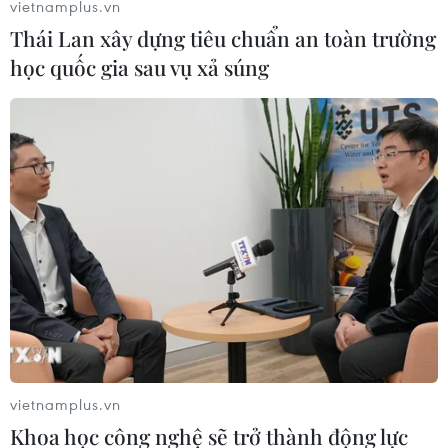
vietnamplus.vn
Thái Lan xây dựng tiêu chuẩn an toàn trường
học quốc gia sau vụ xả súng
Venezuela thông báo về lộ trình bầu cử
Quốc hội lập hiến
vietnamplus.vn
04/06/2017 23:12
Khoa học công nghệ sẽ trở thành động lực