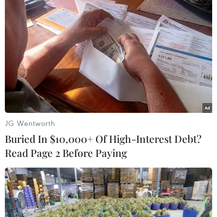
cầm đầu các cuộc bạo loạn đầu năm 2014, khiến
43 người thiệt mạng.
Cho tới nay liên minh MUD đối lập đã liên tiếp
từ chối đối thoại với Chính phủ và liên tục phát
động biểu tình, kích động bạo loạn từ đầu tháng
4 tới nay, khiến 67 người thiệt mạng./.
(TTXVN/Vietnam+)
JG Wentworth
Buried In $10,000+ Of High-Interest Debt?
Read Page 2 Before Paying