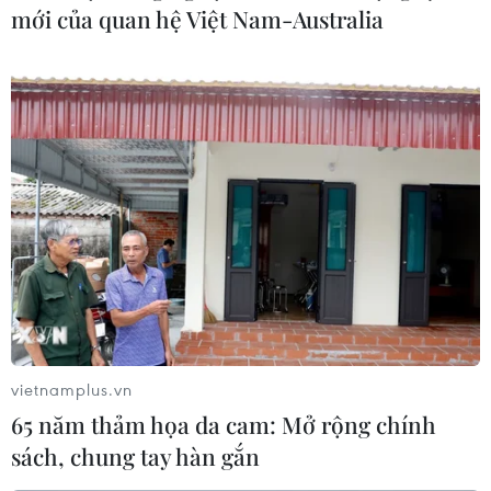
Ngày 4/6, Chủ tịch Hội đồng Bầu cử Quốc gia
mới của quan hệ Việt Nam-Australia
Venezuela (CNE), Tibisay Lucena​ tuyên bố sẽ tiến hành
thông qua thời gian tổ chức bầu cử Quốc hội lập hiến
vào ngày 30/7 tới.
vietnamplus.vn
65 năm thảm họa da cam: Mở rộng chính
sách, chung tay hàn gắn