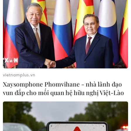
Chính phủ Venezuela đối thoại với thủ
lĩnh đối lập bị giam giữ
07/06/2017 04:08
Ngoại trưởng Venezuela Delcy Rodríguez thông báo
chính phủ đã đối thoại với thủ lĩnh đối lập Leopoldo
López, người bị bắt giam 3 năm nay tại một nhà tù
vietnamplus.vn
quân sự.
Xaysomphone Phomvihane - nhà lãnh đạo
vun đắp cho mối quan hệ hữu nghị Việt-Lào