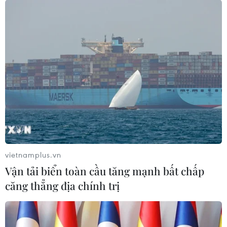
Tổng thống Venezuela Nicolas Maduro
kêu gọi ngăn chặn bạo lực
05/06/2017 02:44
Tổng thống Venezuela Nicolas Maduro hối thúc các nỗ
lực ngăn chặn bạo lực sau vụ một thanh niên bị sát hại
trong cuộc biểu tình tháng Năm vừa qua.
vietnamplus.vn
Vận tải biển toàn cầu tăng mạnh bất chấp
căng thẳng địa chính trị