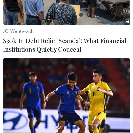
Venezuela.
JG Wentworth
$30k In Debt Relief Scandal: What Financial
Institutions Quietly Conceal
Tổng thống Venezuela Nicolas Maduro (phải) và Chủ tịch Hội
đồng Bầu cử quốc gia Tibisay Lucena (phải) tại cuộc họp ở
Caracas ngày 3/5. (Nguồn: THX/TTXVN)
Ngày 8/6, Hội đồng Bầu cử Quốc gia Venezuela