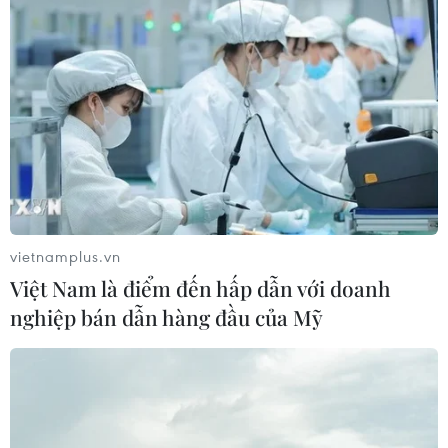
trái phép
07/08/2026 22:47
Canada áp dụng biện pháp tự vệ tạm
thời với tủ gỗ và tủ lavabo nhập khẩu
07/08/2026 14:52
Kinh tế Mỹ bất ngờ mất 23.000 việc
vietnamplus.vn
làm trong tháng 7
Việt Nam là điểm đến hấp dẫn với doanh
07/08/2026 13:57
nghiệp bán dẫn hàng đầu của Mỹ
Tổng thống Mỹ Donald Trump nói
còn quá sớm để bàn về người kế
nhiệm