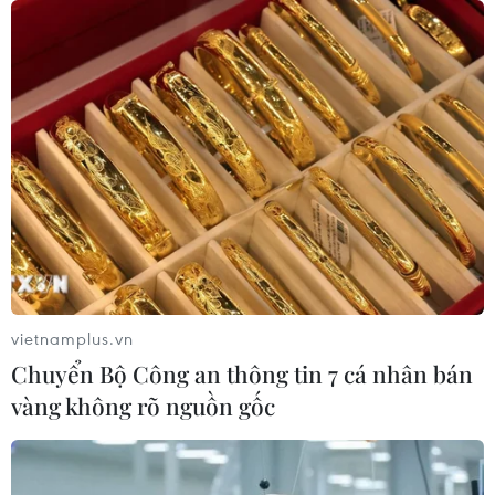
trừng phạt Nga
08/08/2026 03:50
Canada, Mỹ đàm phán thỏa thuận
thương mại tạm thời nhằm hạ nhiệt
căng thẳng
07/08/2026 23:53
Tổng thống đắc cử của Colombia
Abelardo De La Espriella nhậm chức
vietnamplus.vn
07/08/2026 23:12
Chuyển Bộ Công an thông tin 7 cá nhân bán
vàng không rõ nguồn gốc
Mỹ chi hơn 2,2 tỷ USD mua thêm 4
trung tâm giam giữ người nhập cư