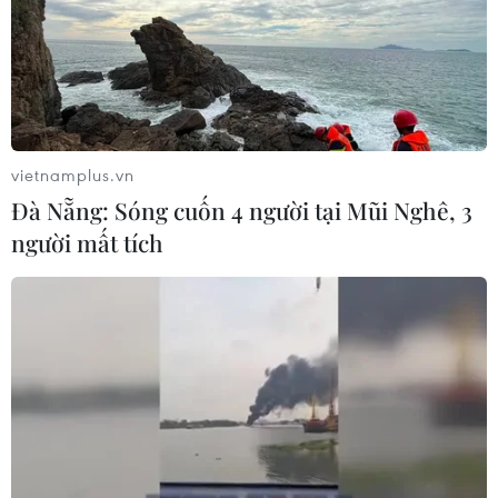
Sập công trình tại Cuba khiến 2
người tử vong
07/08/2026 01:48
vietnamplus.vn
Đà Nẵng: Sóng cuốn 4 người tại Mũi Nghê, 3
Đảng Cộng hòa đề xuất dự luật trao
người mất tích
thêm thẩm quyền thuế quan cho ông
Trump
07/08/2026 00:33
Cựu Giám đốc Viện Quốc gia về Dị
ứng của Mỹ bị buộc tội khinh thường
Quốc hội
07/08/2026 00:25