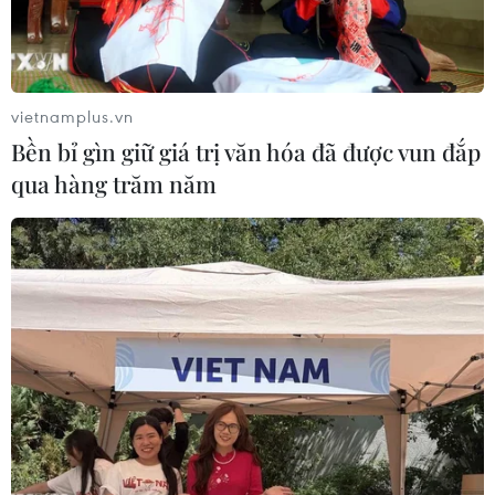
vietnamplus.vn
Bền bỉ gìn giữ giá trị văn hóa đã được vun đắp
qua hàng trăm năm
Venezuela sẽ tổ chức trưng cầu dân ý về
Hiến pháp sửa đổi
02/06/2017 04:18
Tổng thống Venezuela Nicolás Maduro tuyên bố sẽ tổ
chức trưng cầu dân ý về Hiến pháp sửa đổi và khẳng
định các cử tri sẽ đưa ra quyết định cuối cùng.