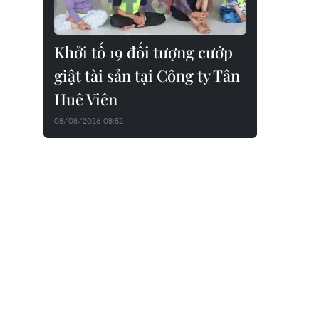
Khởi tố 19 đối tượng cướp
giật tài sản tại Công ty Tân
Huê Viên
08/08/2026 08:52