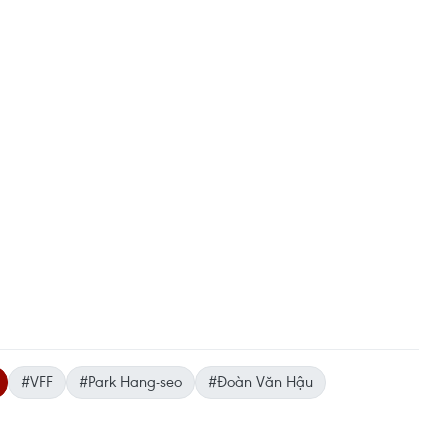
#VFF
#Park Hang-seo
#Đoàn Văn Hậu