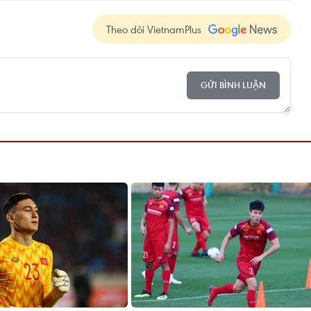
Theo dõi VietnamPlus
GỬI BÌNH LUẬN