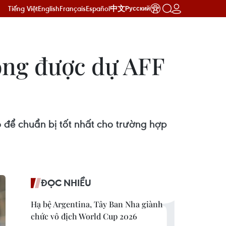
Tiếng Việt
English
Français
Español
中文
Русский
ông được dự AFF
o để chuẩn bị tốt nhất cho trường hợp
ĐỌC NHIỀU
Hạ bệ Argentina, Tây Ban Nha giành
chức vô địch World Cup 2026