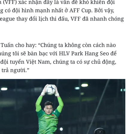
 (VFF) xác nhận đây là vấn đề khó khiến đội
 có đội hình mạnh nhất ở AFF Cup. Bởi vậy,
eague thay đổi lịch thi đấu, VFF đã nhanh chóng
 Tuấn cho hay: “Chúng ta không còn cách nào
húng tôi sẽ bàn bạc với HLV Park Hang Seo để
 đội tuyển Việt Nam, chúng ta có sự chủ động,
trả người.”