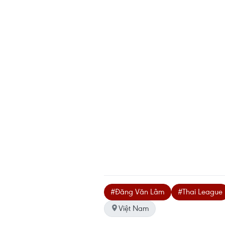
#Đăng Văn Lâm
#Thai League
Việt Nam