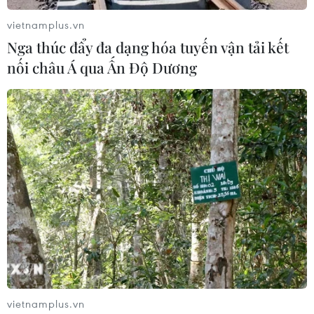
vietnamplus.vn
Nga thúc đẩy đa dạng hóa tuyến vận tải kết
nối châu Á qua Ấn Độ Dương
Triển lãm sách, ảnh về Việt Nam và Lào
qua góc nhìn báo chí
02/11/2017 12:42
Triển lãm trưng bày 475 ấn phẩm báo chí; gần 90 đầu
sách viết về đất nước, con người Việt Nam-Lào; cùng
240 bức ảnh về quan hệ ngoại giao, hình ảnh văn hóa-
xã hội của hai nước.
vietnamplus.vn