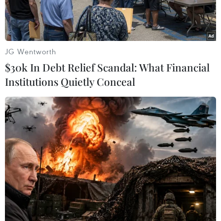
JG Wentworth
$30k In Debt Relief Scandal: What Financial
Institutions Quietly Conceal
Quang cảnh Hội thảo. (Ảnh: Văn Đức/TTXVN)
Ngày 22/5, tại thành phố Hạ Long, Bộ Thông tin
và Truyền thông, UBND tỉnh Quảng Ninh phối
hợp với Bộ Thông tin, Văn hóa và Du lịch Lào tổ
chức Hội thảo quốc tế "Vai trò của báo chí với sự
phát triển du lịch."