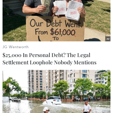
Việt-Lào hợp tác tuyên truyền, đấu tranh
JG Wentworth
phản bác thông tin sai trái
$25,000 In Personal Debt? The Legal
08/05/2019 14:29
Settlement Loophole Nobody Mentions
Các cán bộ Ban Tuyên giáo Việt Nam và Lào cùng trao
đổi kinh nghiệm định hướng thị hiếu trong giới trẻ và
tăng cường công tác tuyên truyền, đấu tranh, phản bác
các quan điểm sai trái, thù địch.