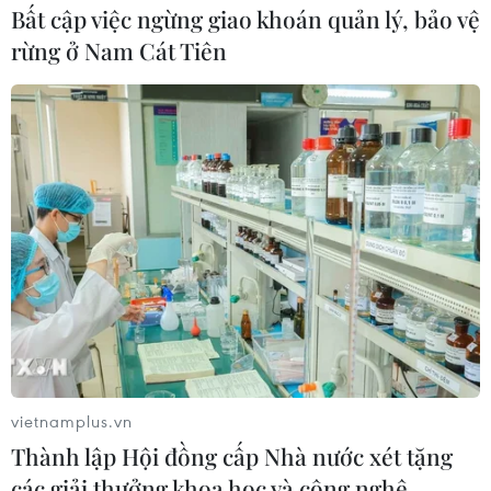
Bất cập việc ngừng giao khoán quản lý, bảo vệ
rừng ở Nam Cát Tiên
Nâng cao chất lượng bồi dưỡng cán bộ báo
chí Lào ở Việt Nam
14/06/2018 08:29
vietnamplus.vn
Học viện Báo chí và Tuyên truyền xác định đào tạo cán
Thành lập Hội đồng cấp Nhà nước xét tặng
bộ báo chí, truyền thông không chỉ giúp phát triển nền
các giải thưởng khoa học và công nghệ