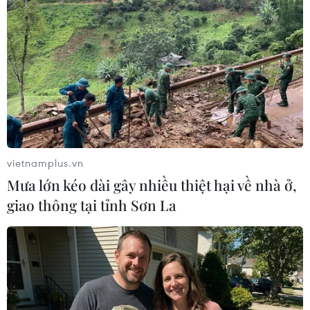
Việt-Lào nâng hợp tác về thông tin, truyền
thông lên tầm cao mới
11/03/2019 15:04
Bộ trưởng Bosengkham Vongdala đánh giá cao và đề
nghị Việt Nam tiếp tục giúp tổ chức các khóa huấn
luyện, bồi dưỡng nâng cao trình độ nghiệp vụ báo chí
vietnamplus.vn
cho phóng viên, biên tập viên của Lào.
Mưa lớn kéo dài gây nhiều thiệt hại về nhà ở,
giao thông tại tỉnh Sơn La