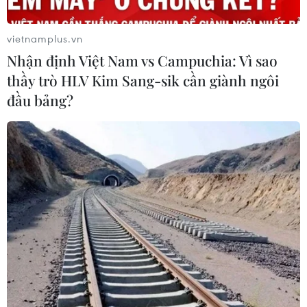
#Savankhone RazMountry
#báo chí nước ngoài
vietnamplus.vn
#cơ quan thông tấn báo chí
Quảng Ninh
Lào
Nhận định Việt Nam vs Campuchia: Vì sao
thầy trò HLV Kim Sang-sik cần giành ngôi
đầu bảng?
Theo dõi VietnamPlus
TIN LIÊN QUAN