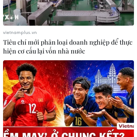
chí, truyền thông trong nước, quốc tế đến trao
đổi, hợp tác với tỉnh./.
(TTXVN/Vietnam+)
vietnamplus.vn
Tiêu chí mới phân loại doanh nghiệp để thực
hiện cơ cấu lại vốn nhà nước
#phát triển du lịch
#Thứ trưởng Hoàng Vĩnh Bảo