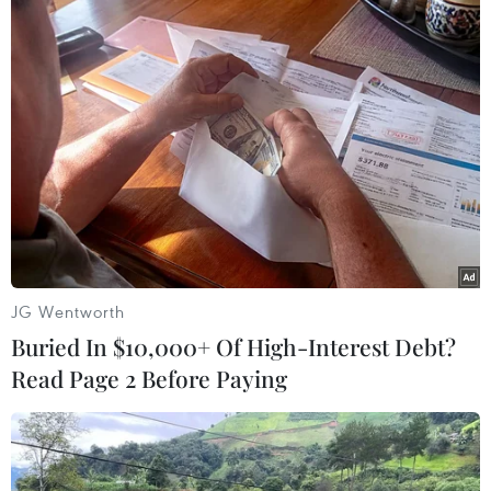
thanh-truyền hình
25/12/2018 12:38
Dự án xây dựng Trạm tiếp phát sóng phát thanh-truyền
hình khu vực Trung Lào là dự án hợp tác giúp đỡ của
Chính phủ Việt Nam dành cho Đảng, Chính phủ và
nhân dân Lào.
JG Wentworth
Buried In $10,000+ Of High-Interest Debt?
Read Page 2 Before Paying