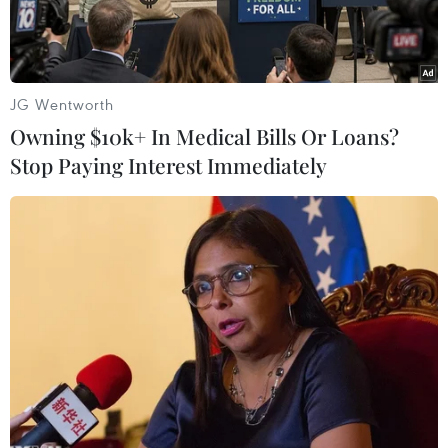
JG Wentworth
Owning $10k+ In Medical Bills Or Loans?
Stop Paying Interest Immediately
Lấy mẫu test nhanh COVID-19 cho người dân tại phường 4,
thành phố Vĩnh Long. (Ảnh: Lê Thúy Hằng/TTXVN)
Chủ tịch Ủy ban Nhân dân tỉnh Vĩnh Long Lữ
Quang Ngời vừa có công văn yêu cầu các cấp,