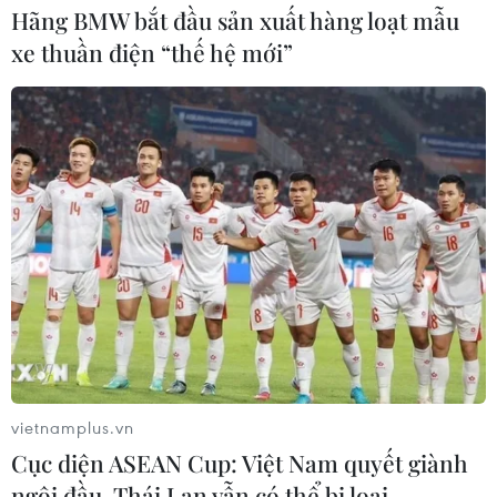
Hãng BMW bắt đầu sản xuất hàng loạt mẫu
xe thuần điện “thế hệ mới”
vietnamplus.vn
Cục diện ASEAN Cup: Việt Nam quyết giành
ngôi đầu, Thái Lan vẫn có thể bị loại