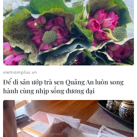
Vĩnh Long kích hoạt bệnh viện dã chiến
1.000 giường điều trị COVID-19
25/11/2021 10:02
Đến nay, tỉnh Vĩnh Long đã thành lập 7 bệnh viện dã
chiến với quy mô gần 4.000 giường bệnh đảm bảo
công tác, thu dung, điều trị các trường hợp mắc COVID-
19.
vietnamplus.vn
Để di sản ướp trà sen Quảng An luôn song
hành cùng nhịp sống đương đại