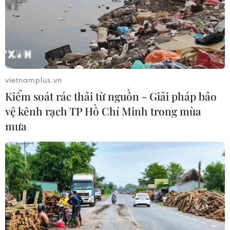
(TTXVN/Vietnam+)
vietnamplus.vn
Kiểm soát rác thải từ nguồn - Giải pháp bảo
vệ kênh rạch TP Hồ Chí Minh trong mùa
mưa
#ca mắc mới
#phòng chống dịch
#khu công nghiệp
#khu vực phong tỏa
#lây nhiễm chéo
Vĩnh Long