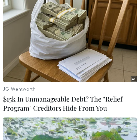
24/11/2021 04:00
Ông Lê Phước Thiện, Phó trưởng Ban Quản lý các khu
công nghiệp tỉnh Vĩnh Long bị khai trừ khỏi Đảng. Ông
Huỳnh Ngọc Chiến, Giám đốc Quỹ Đầu tư phát triển
tỉnh Vĩnh Long bị kỷ luật khiển trách.
JG Wentworth
$15k In Unmanageable Debt? The "Relief
Program" Creditors Hide From You