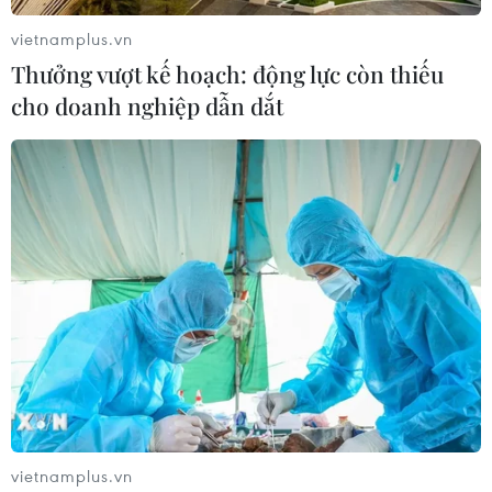
vietnamplus.vn
Thưởng vượt kế hoạch: động lực còn thiếu
cho doanh nghiệp dẫn dắt
Vĩnh Long nỗ lực kiểm soát dịch COVID-
19 trong tình hình mới
04/11/2021 13:37
Do dịch diễn biến phức tạp, Ban Chỉ đạo phòng, chống
dịch COVID-19 tỉnh đang tập trung mọi nguồn lực, chủ
động phòng, chống dịch theo hướng thích ứng an toàn,
linh hoạt, kiểm soát hiệu quả dịch bệnh.
vietnamplus.vn