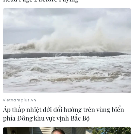
Hồng Duy vào sân, Việt Nam gia tăng sức ép tuyến phòng ngự
của UAE. (Ảnh: Hoàng Linh/TTXVN)
vietnamplus.vn
Áp thấp nhiệt đới đổi hướng trên vùng biển
phía Đông khu vực vịnh Bắc Bộ