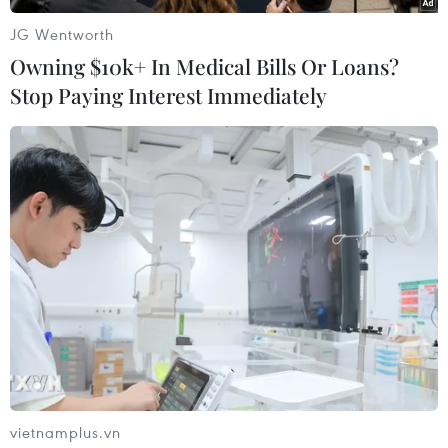
JG Wentworth
Owning $10k+ In Medical Bills Or Loans?
Stop Paying Interest Immediately
Công Phượng, Hồng Duy và Minh Vương vào sân, Việt Nam gia
tăng sức ép tuyến phòng ngự của UAE. (Ảnh: Hoàng
Linh/TTXVN)
vietnamplus.vn