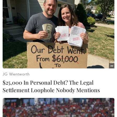
Tiến Linh ghi bàn gỡ 1-3 cho đội tuyển Việt Nam ở phút 84.(Ảnh:
Hoàng Linh/TTXVN)
JG Wentworth
$25,000 In Personal Debt? The Legal
Settlement Loophole Nobody Mentions
Phút 84, nhận đường kiến tạo của Minh Vương, Tiến Linh ghi