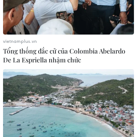
Nhận đường chuyền của Đức Huy, Minh Vương ghi bàn gỡ 2-3
vietnamplus.vn
cho đội tuyển Việt Nam ở phút 90+3. (Ảnh: Hoàng Linh/TTXVN)
Tổng thống đắc cử của Colombia Abelardo
De La Espriella nhậm chức
(TTXVN/Vietnam+)