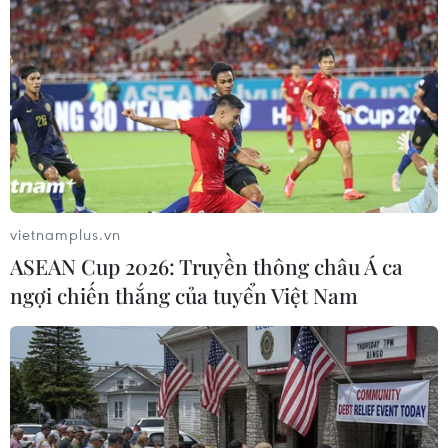
bàn gỡ 1-3 cho Việt Nam. (Ảnh: Hoàng Linh/TTXVN)
vietnamplus.vn
ASEAN Cup 2026: Truyền thông châu Á ca
ngợi chiến thắng của tuyển Việt Nam
Nhận đường chuyền của Đức Huy, Minh Vương ghi bàn gỡ 2-3
cho đội tuyển Việt Nam ở phút 90+3. (Ảnh: Hoàng Linh/TTXVN)