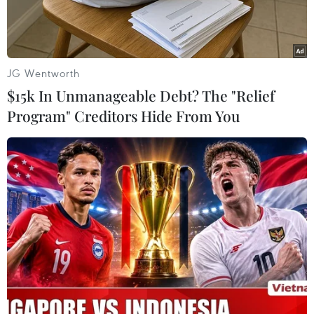
JG Wentworth
$15k In Unmanageable Debt? The "Relief
Program" Creditors Hide From You
Việt Nam lập kỳ tích lần đầu tiên vào vòng loại cuối cùng World
Cup 2022 khu vực châu Á. (Ảnh: Hoàng Linh/TTXVN)