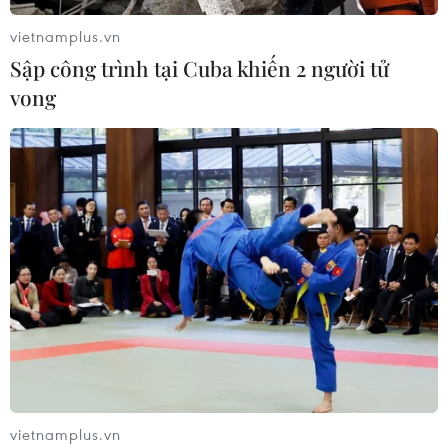
vietnamplus.vn
ASEAN Cup 2026: Indonesia tổn thất
Sập công trình tại Cuba khiến 2 người tử
lực lượng trước trận quyết đấu tuyển
vong
Việt Nam
03/08/2026 07:21
Làn sóng phản đối lan khắp châu Âu,
FIFA đối diện yêu cầu cải tổ
03/08/2026 05:01
Nhận định Campuchia vs
Timor Leste: Trận chiến vì 3 điểm
danh dự cho "Các chiến binh
Angkor"
vietnamplus.vn