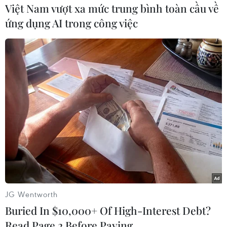
Việt Nam vượt xa mức trung bình toàn cầu về
ứng dụng AI trong công việc
Minh Vương tung cú sút đầu tiên khi vào sân. (Ảnh: Hoàng
Linh/TTXVN)
JG Wentworth
Buried In $10,000+ Of High-Interest Debt?
Read Page 2 Before Paying