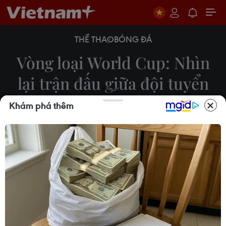
THỂ THAO
BÓNG ĐÁ
Vòng loại World Cup: Nhìn
lại trận đấu giữa đội tuyển
Việt Nam và UAE
Khám phá thêm
16/06/2021 01:20
Xếp thứ nhì bảng G với 17 điểm sau 8 trận đấu, đội
tuyển Việt Nam lần đầu tiên giành quyền vào vòng
loại cuối cùng World Cup khu vực châu Á.