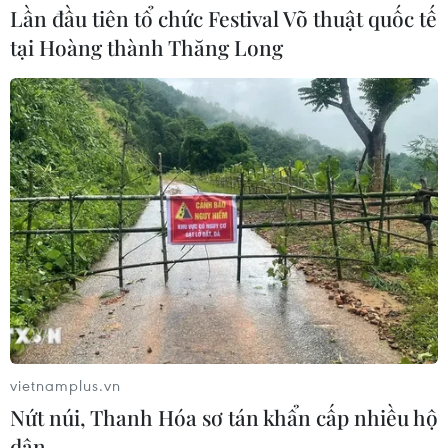
03/08/2026 03:30
Lần đầu tiên tổ chức Festival Võ thuật quốc tế
tại Hoàng thành Thăng Long
ASEAN Cup 2026: Đội tuyển Việt
Nam sẵn sàng cho đại chiến ở "chảo
lửa" Pakansari
03/08/2026 03:13
Lịch thi đấu ASEAN Cup 2026 ngày
3/8: Việt Nam quyết đấu Indonesia
03/08/2026 01:40
Xem thêm
vietnamplus.vn
Nứt núi, Thanh Hóa sơ tán khẩn cấp nhiều hộ
dân