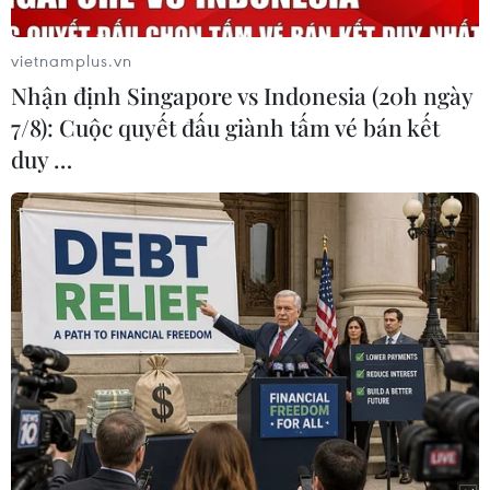
vietnamplus.vn
Nhận định Singapore vs Indonesia (20h ngày
Công Phượng nỗ lực đi bóng. (Ảnh: Hoàng Linh/TTXVN)
7/8): Cuộc quyết đấu giành tấm vé bán kết
duy …
Hoàng Đức đột phá tuyến giữa nhưng bị phạm lỗi. (Ảnh: Hoàng
Linh/TTXVN)