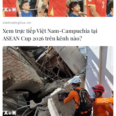
03/08/2026 15:39
ASEAN Cup 2026: Tuyển Việt Nam
vietnamplus.vn
bước vào thử thách lớn nhất
Xem trực tiếp Việt Nam-Campuchia tại
03/08/2026 13:04
ASEAN Cup 2026 trên kênh nào?
Xem trực tiếp Indonesia-Việt Nam tại
ASEAN Cup 2026 trên kênh nào?
03/08/2026 09:21
Đội tuyển Việt Nam đặt mục
tiêu 3 điểm, cảnh báo Indonesia
trước giờ G
03/08/2026 07:39