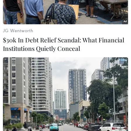
JG Wentworth
$30k In Debt Relief Scandal: What Financial
Institutions Quietly Conceal
Các bị cáo nghe tòa tuyên án. (Ảnh: Phạm Kiên/TTXVN)
Sau 3 ngày xét xử phúc thẩm, chiều 11/11, Hội
đồng xét xử của Tòa án nhân dân cấp cao tại Hà
Nội đã tuyên án phúc thẩm đối với 12 bị cáo có
đơn kháng cáo trong vụ án xảy ra tại Công ty