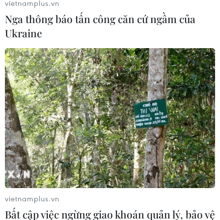
vietnamplus.vn
Nga thông báo tấn công căn cứ ngầm của
Ukraine
​Vụ Gang thép Thái Nguyên: Những điểm
nhấn trong phiên tòa sơ thẩm
vietnamplus.vn
18/04/2021 10:55
Bất cập việc ngừng giao khoán quản lý, bảo vệ