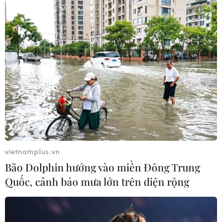
Nguyên Tổng Giám đốc TISCO Trần
Trọng Mừng nhận án 9,5 năm tù
20/04/2021 11:31
Sau hơn 1 tuần xét xử và nghị án, chiều 20/4, Tòa án
Nhân dân Hà Nội tuyên án phạt các bị cáo trong vụ án
xảy ra ở TISCO; trong đó Trần Trọng Mừng, nguyên
Tổng Giám bị tuyên phạt 9 năm 6 tháng tù.
vietnamplus.vn
Bão Dolphin hướng vào miền Đông Trung
Quốc, cảnh báo mưa lớn trên diện rộng