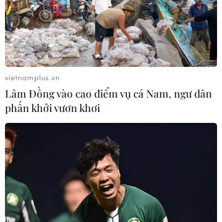
vietnamplus.vn
Lâm Đồng vào cao điểm vụ cá Nam, ngư dân
phấn khởi vươn khơi
Xét xử phúc thẩm vụ án ở Công ty Gang
thép Thái Nguyên
09/11/2021 06:33
Dự kiến, phiên tòa sẽ được diễn ra trong 4 ngày (từ
ngày 9/11 đến hết ngày 12/11/2021); Hội đồng xét xử