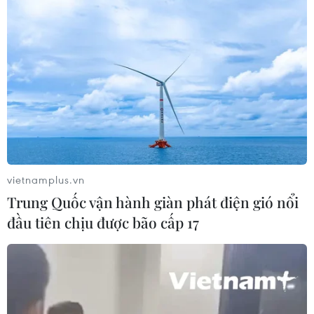
vietnamplus.vn
Trung Quốc vận hành giàn phát điện gió nổi
đầu tiên chịu được bão cấp 17
TIN CÙNG CHUYÊN MỤC
Khởi tố đối tượng giả danh Công an,
lừa đảo "chạy án" tại Đắk Lắk
06/08/2026 15:07