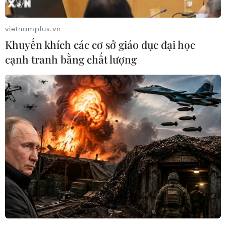
vietnamplus.vn
Khuyến khích các cơ sở giáo dục đại học
cạnh tranh bằng chất lượng
Vụ Gang thép Thái Nguyên: Các bị cáo hối
hận và xin giảm hình phạt
17/04/2021 10:57
Sau phần đối đáp của Viện kiểm sát, khi nói lời sau
cùng tại tòa, các bị cáo đã nhận thức được hành vi
phạm tội, xin hưởng sự khoan hồng và xin được giảm
nhẹ hình phạt.