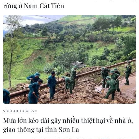
Qua phần xét hỏi và tranh tụng tại phiên tòa, nhiều nội
rừng ở Nam Cát Tiên
dung của vụ án được đại diện Viện Kiểm sát và các luật
sư tranh luận, làm rõ, nhằm xác định rõ mức độ vi phạm
của từng bị cáo...
vietnamplus.vn
Mưa lớn kéo dài gây nhiều thiệt hại về nhà ở,
giao thông tại tỉnh Sơn La