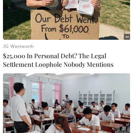
đồng EPC số 01 trong khi VINAINCON không đủ
năng lực./.
(TTXVN/Vietnam+)
JG Wentworth
$25,000 In Personal Debt? The Legal
Settlement Loophole Nobody Mentions