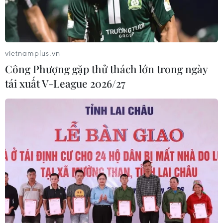
trong vụ án gồm 3 người, do Thẩm phán Mã Anh Tài
làm chủ tọa phiên tòa.
vietnamplus.vn
Công Phượng gặp thử thách lớn trong ngày
tái xuất V-League 2026/27