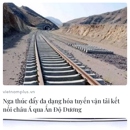
04/08/2026 14:55
Khởi tố vụ buôn bán hàng giả mạo
nhãn hiệu nổi tiếng tại Đắk Lắk
04/08/2026 14:34
Ba tỉnh biên giới đề xuất giải pháp
tăng hiệu quả chống buôn lậu thuốc
lá
04/08/2026 14:20
vietnamplus.vn
Nga thúc đẩy đa dạng hóa tuyến vận tải kết
Xử phạt người đăng tải tin sai sự thật
nối châu Á qua Ấn Độ Dương
về Dự án Trục đại lộ cảnh quan sông
Hồng
04/08/2026 13:44