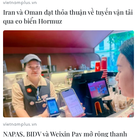
vietnamplus.vn
Iran và Oman đạt thỏa thuận về tuyến vận tải
qua eo biển Hormuz
vietnamplus.vn
NAPAS, BIDV và Weixin Pay mở rộng thanh