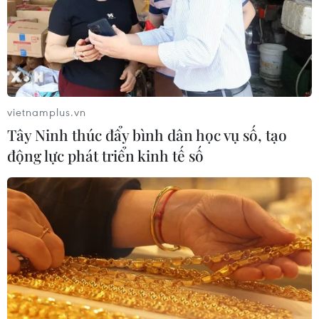
04/08/2026 04:13
Máy bay chở khách nội địa đầu tiên
của Nga hoàn tất chuyến bay thử
nghiệm
vietnamplus.vn
04/08/2026 01:25
Tây Ninh thúc đẩy bình dân học vụ số, tạo
động lực phát triển kinh tế số
Bí mật sau những chung cư không
niên hạn ở Pháp
04/08/2026 01:03
Ukraine tiếp tục dội UAV vào
kho hàng của nền tảng bán lẻ lớn tại
Nga