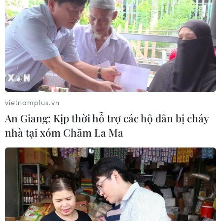
trong lịch sử
04/08/2026 15:17
Tây Ban Nha phát trực tiếp nhật thực
toàn phần từ độ cao 9.000 m
04/08/2026 13:23
vietnamplus.vn
An Giang: Kịp thời hỗ trợ các hộ dân bị cháy
Tàu chở hàng của Thổ Nhĩ Kỳ bị tấn
nhà tại xóm Chăm La Ma
công trên Biển Đen
04/08/2026 05:54
Vì sao Google khiến Mỹ và
EU đối đầu về chủ quyền số?