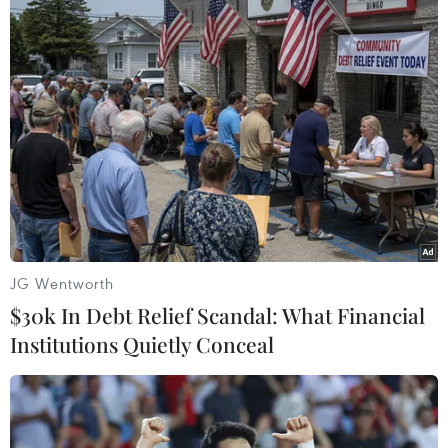
#Italy
#Syria
#Vũ khí hóa học
#Cảng trung chuyển
Italy
Syria
Theo dõi VietnamPlus
JG Wentworth
$30k In Debt Relief Scandal: What Financial
Institutions Quietly Conceal
TIN LIÊN QUAN