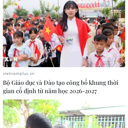
Mỹ có thể khiến châu Âu chịu tác
động ngược
05/08/2026 04:58
EU tuyên bố vượt qua “phép thử” an
ninh biên giới sau khủng hoảng
Ceuta
05/08/2026 00:37
vietnamplus.vn
Nga và Ukraine tiếp tục tấn
Bộ Giáo dục và Đào tạo công bố khung thời
công qua lại, thương vong không
gian cố định từ năm học 2026-2027
ngừng gia tăng
04/08/2026 15:54
Pháp ghi nhận tháng 7 nóng nhất