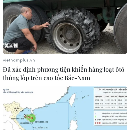
vietnamplus.vn
Đã xác định phương tiện khiến hàng loạt ôtô
thủng lốp trên cao tốc Bắc-Nam
TIN CÙNG CHUYÊN MỤC
Liên hợp quốc kêu gọi chấm dứt tấn
công dân thường trong xung đột