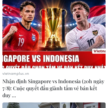
2,5 triệu người bỏ chạy khỏi nước này và 6,5
triệu người ly tán trong lãnh thổ Syria do cuộc
nội chiến kéo dài từ hơn hai năm nay./.
(Vietnam+)
vietnamplus.vn
Nhận định Singapore vs Indonesia (20h ngày
7/8): Cuộc quyết đấu giành tấm vé bán kết
duy …