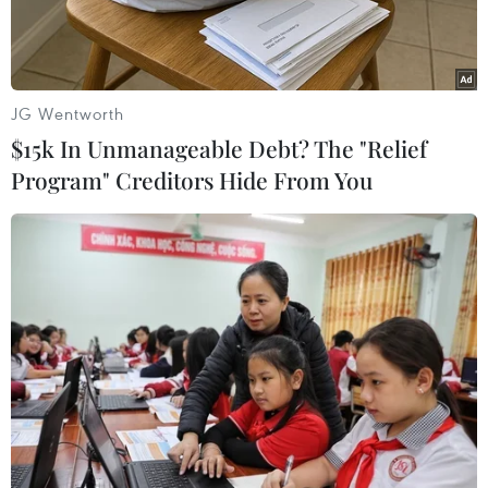
JG Wentworth
$15k In Unmanageable Debt? The "Relief
Program" Creditors Hide From You
Vận chuyển vũ khí hóa học của Syria đưa đi tiêu hủy. (Nguồn:
AFP/TTXVN)
Hãng tin ANSA đưa tin vũ khí hóa học của Syria
mang đi phá hủy sẽ được trung chuyển qua một
cảng của Italy trong thời gian dự kiến cuối đầu