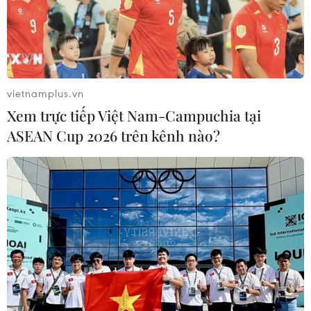
gia Trung Đông này để tiêu hủy.
vietnamplus.vn
Xem trực tiếp Việt Nam-Campuchia tại
ASEAN Cup 2026 trên kênh nào?
Italy sắp công bố cảng trung chuyển vũ
khí hóa học Syria