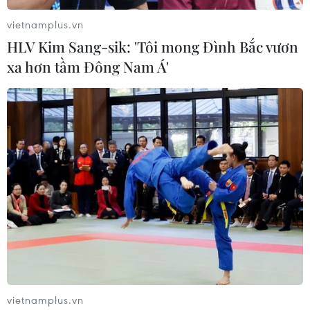
vietnamplus.vn
HLV Kim Sang-sik: 'Tôi mong Đình Bắc vươn
xa hơn tầm Đông Nam Á'
vietnamplus.vn