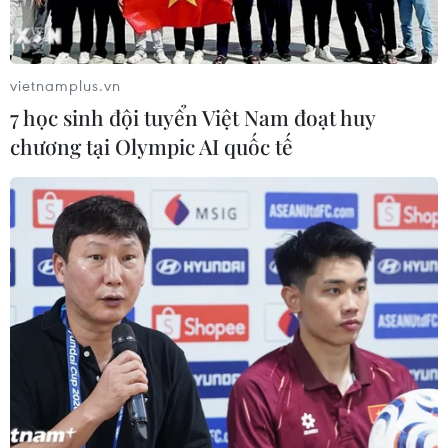
13/01/2014 14:06
Tên cảng biển của Italy là điểm trung chuyển số vũ khí
hóa học của Syria sẽ được công bố vào ngày 16/1.
vietnamplus.vn
7 học sinh đội tuyển Việt Nam đoạt huy
chương tại Olympic AI quốc tế