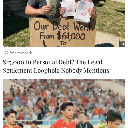
JG Wentworth
$25,000 In Personal Debt? The Legal
Settlement Loophole Nobody Mentions
Anh cử tàu chiến hỗ trợ tiêu hủy vũ khí
hóa học của Syria
13/01/2014 23:02
Tàu chiến HMS Montrose của Anh sẽ tham gia đội tàu
quốc tế chở số vũ khí hóa học của Syria ra khỏi quốc