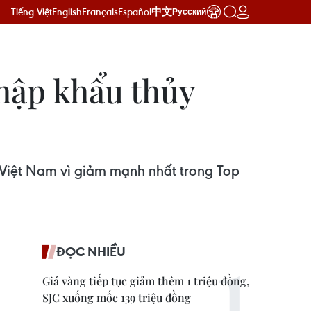
Tiếng Việt
English
Français
Español
中文
Русский
nhập khẩu thủy
n Việt Nam vì giảm mạnh nhất trong Top
ĐỌC NHIỀU
Giá vàng tiếp tục giảm thêm 1 triệu đồng,
SJC xuống mốc 139 triệu đồng