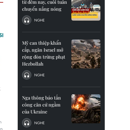
từ đêm nay, cuối tuần
chuyển nắng nóng
NGHE
Mỹ can thiệp khẩn
cấp, ngăn Israel mở
rộng đòn trừng phạt
Hezbollah
NGHE
t
Nga thông báo tấn
công căn cứ ngầm
của Ukraine
n
NGHE
ản