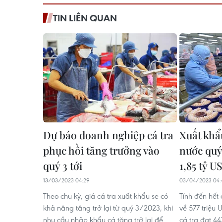
TIN LIÊN QUAN
Dự báo doanh nghiệp cá tra
Xuất khẩ
phục hồi tăng trưởng vào
nước quý
quý 3 tới
1,85 tỷ U
13/03/2023 04:29
03/04/2023 04:
Theo chu kỳ, giá cá tra xuất khẩu sẽ có
Tính đến hết
khả năng tăng trở lại từ quý 3/2023, khi
về 577 triệu
nhu cầu nhập khẩu cá tăng trở lại để
cá tra đạt 4