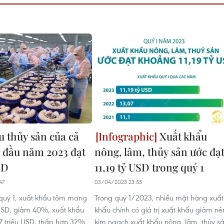
u thủy sản của cả
Xuất khẩu
 đầu năm 2023 đạt
nông, lâm, thủy sản ước đạ
SD
11,19 tỷ USD trong quý 1
47
03/04/2023 23:55
 quý 1, xuất khẩu tôm mang
Trong quý 1/2023, nhiều mặt hàng xuất
 USD, giảm 40%, xuất khẩu
khẩu chính có giá trị xuất khẩu giảm nê
47 triệu USD, thấp hơn 32%
kim ngạch xuất khẩu nông, lâm, thủy s