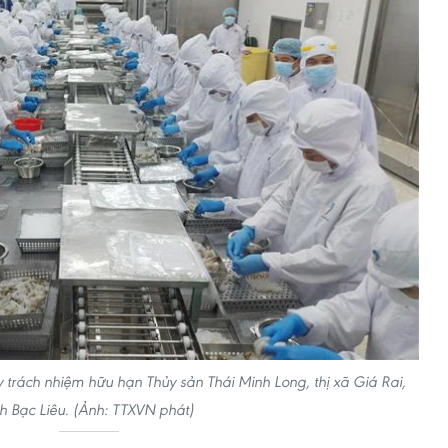
 trách nhiệm hữu hạn Thủy sản Thái Minh Long, thị xã Giá Rai,
nh Bạc Liêu. (Ảnh: TTXVN phát)