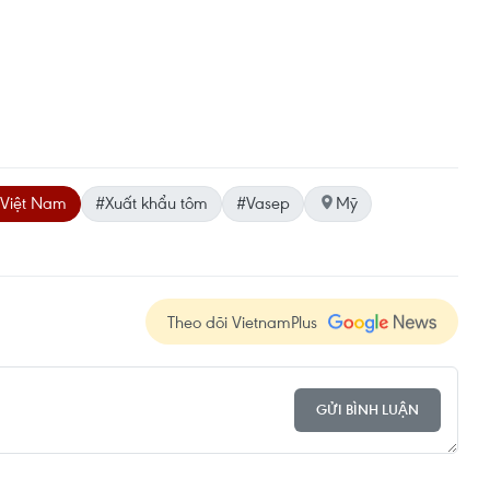
 Việt Nam
#Xuất khẩu tôm
#Vasep
Mỹ
Theo dõi VietnamPlus
GỬI BÌNH LUẬN