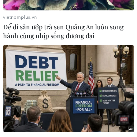
Hồng Ninh (Vietnam+)
vietnamplus.vn
Để di sản ướp trà sen Quảng An luôn song
hành cùng nhịp sống đương đại
#Bắc bộ
#Đồng bằng
#Sông Hồng
#Đông xuân
#Thủy điện
Hòa Bình
Lào Cai
Phú Thọ
Tuyên Quang
Yên Bái