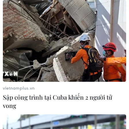
An Giang: Cháy lớn ở khu dân cư
khiến 5 căn nhà bị hư hại
06/08/2026 16:12
Xem thêm
vietnamplus.vn
CƠ QUAN CHỦ QUẢN: THÔNG TẤN XÃ VIỆT NAM
Sập công trình tại Cuba khiến 2 người tử
Tổng Biên tập: TRẦN TIẾN DUẨN
vong
Phó Tổng Biên tập: NGUYỄN THỊ TÁM, KHÚC THANH
THỦY